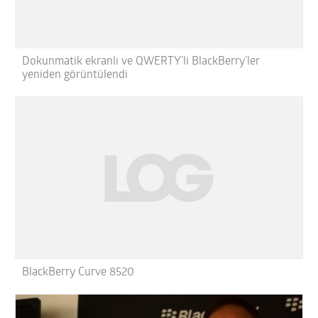
Dokunmatik ekranlı ve QWERTY’li BlackBerry’ler
yeniden görüntülendi
BlackBerry Curve 8520