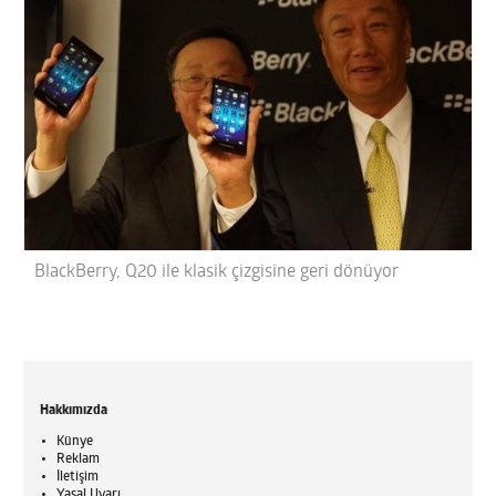
BlackBerry, Q20 ile klasik çizgisine geri dönüyor
Hakkımızda
Künye
Reklam
İletişim
Yasal Uyarı