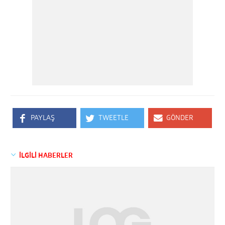
PAYLAŞ
TWEETLE
GÖNDER
İLGİLİ HABERLER