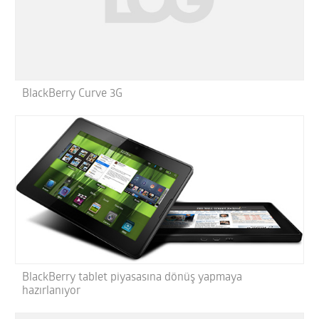
BlackBerry Curve 3G
BlackBerry tablet piyasasına dönüş yapmaya
hazırlanıyor