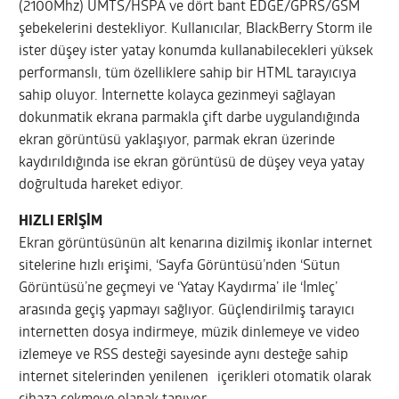
(2100Mhz) UMTS/HSPA ve dört bant EDGE/GPRS/GSM
şebekelerini destekliyor. Kullanıcılar, BlackBerry Storm ile
ister düşey ister yatay konumda kullanabilecekleri yüksek
performanslı, tüm özelliklere sahip bir HTML tarayıcıya
sahip oluyor. İnternette kolayca gezinmeyi sağlayan
dokunmatik ekrana parmakla çift darbe uygulandığında
ekran görüntüsü yaklaşıyor, parmak ekran üzerinde
kaydırıldığında ise ekran görüntüsü de düşey veya yatay
doğrultuda hareket ediyor.
HIZLI ERİŞİM
Ekran görüntüsünün alt kenarına dizilmiş ikonlar internet
sitelerine hızlı erişimi, ‘Sayfa Görüntüsü’nden ‘Sütun
Görüntüsü’ne geçmeyi ve ‘Yatay Kaydırma’ ile ‘İmleç’
arasında geçiş yapmayı sağlıyor. Güçlendirilmiş tarayıcı
internetten dosya indirmeye, müzik dinlemeye ve video
izlemeye ve RSS desteği sayesinde aynı desteğe sahip
internet sitelerinden yenilenen içerikleri otomatik olarak