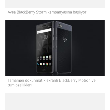
Avea BlackBerry Storm kampanyasına başlıyor
Tamamen dokunmatik ekranlı BlackBerry Motion ve
tüm özellikleri