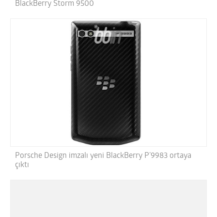
BlackBerry Storm 9500
Porsche Design imzalı yeni BlackBerry P’9983 ortaya
çıktı