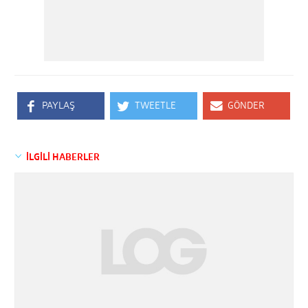
PAYLAŞ
TWEETLE
GÖNDER
İLGİLİ HABERLER