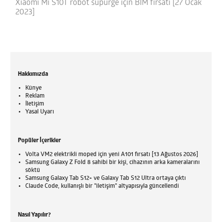
Xiaomi Mi S10T robot süpürge için BİM fırsatı [27 Ocak
2023]
Hakkımızda
Künye
Reklam
İletişim
Yasal Uyarı
Popüler İçerikler
Volta VM2 elektrikli moped için yeni A101 fırsatı [13 Ağustos 2026]
Samsung Galaxy Z Fold 8 sahibi bir kişi, cihazının arka kameralarını
söktü
Samsung Galaxy Tab S12+ ve Galaxy Tab S12 Ultra ortaya çıktı
Claude Code, kullanışlı bir "iletişim" altyapısıyla güncellendi
Nasıl Yapılır?