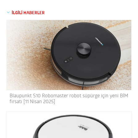
İLGİLİ HABERLER
Blaupunkt S10 Robomaster robot süpürge için yeni BİM
fırsatı [11 Nisan 2025]