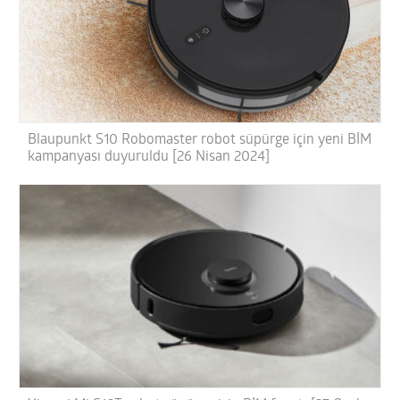
Blaupunkt S10 Robomaster robot süpürge için yeni BİM
kampanyası duyuruldu [26 Nisan 2024]