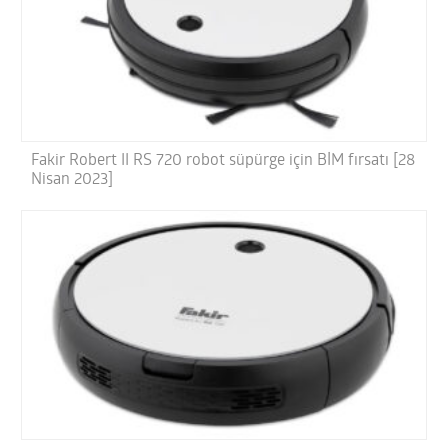
Fakir Robert II RS 720 robot süpürge için BİM fırsatı [28
Nisan 2023]