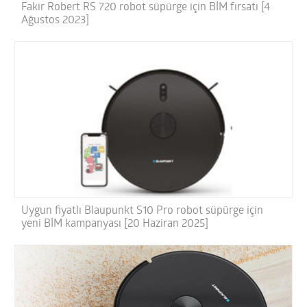
Fakir Robert RS 720 robot süpürge için BİM fırsatı [4
Ağustos 2023]
Uygun fiyatlı Blaupunkt S10 Pro robot süpürge için
yeni BİM kampanyası [20 Haziran 2025]