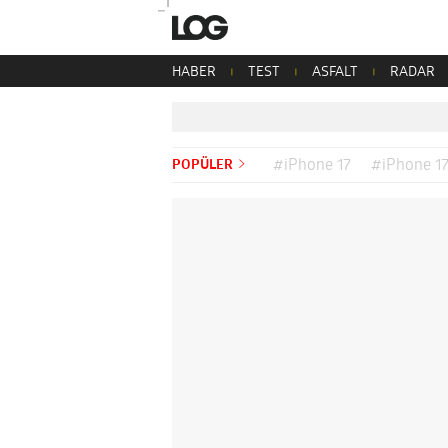
HABER
TEST
ASFALT
RADAR
POPÜLER
#iPhone 17
#iPhone 17