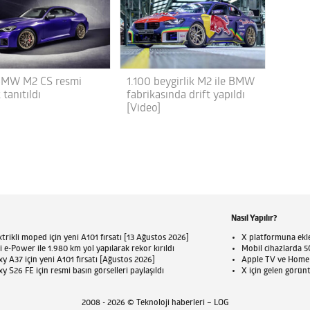
BMW M2 CS resmi
1.100 beygirlik M2 ile BMW
 tanıtıldı
fabrikasında drift yapıldı
[Video]
Nasıl Yapılır?
trikli moped için yeni A101 fırsatı [13 Ağustos 2026]
X platformuna eklen
 e-Power ile 1.980 km yol yapılarak rekor kırıldı
Mobil cihazlarda 5G
 A37 için yeni A101 fırsatı [Ağustos 2026]
Apple TV ve HomePo
 S26 FE için resmi basın görselleri paylaşıldı
X için gelen görün
2008 - 2026 © Teknoloji haberleri – LOG