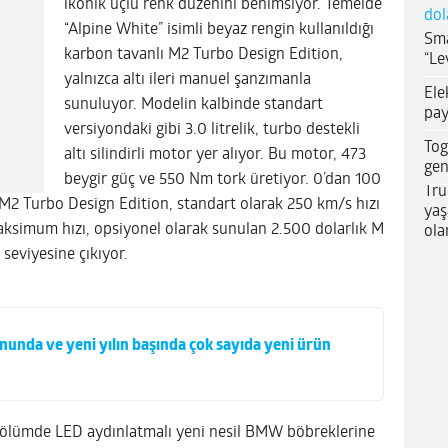
ikonik üçlü renk düzenini benimsiyor. Temelde
dol
“Alpine White” isimli beyaz rengin kullanıldığı
Sma
karbon tavanlı M2 Turbo Design Edition,
“Le
yalnızca altı ileri manuel şanzımanla
Ele
sunuluyor. Modelin kalbinde standart
pay
versiyondaki gibi 3.0 litrelik, turbo destekli
Tog
altı silindirli motor yer alıyor. Bu motor, 473
gen
beygir güç ve 550 Nm tork üretiyor. 0’dan 100
Tru
M2 Turbo Design Edition, standart olarak 250 km/s hızı
yaş
maksimum hızı, opsiyonel olarak sunulan 2.500 dolarlık M
ola
 seviyesine çıkıyor.
onunda ve yeni yılın başında çok sayıda yeni ürün
lümde LED aydınlatmalı yeni nesil BMW böbreklerine