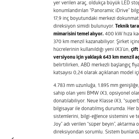
yer verilen araç, oldukça büyük LED stopl
konumlandırılan “Panoramic iDrive” bilg
17,9 inç boyutundaki merkezi dokunmati
direksiyon simidi bulunuyor.
Teknik tara
mimarisini temel alıyor.
400 kW hıza kada
370 km menzil kazanabiliyor. Şirket içind
hücrelerinin kullanıldığı yeni iX3’ün,
çif
versiyonu için yaklaşık 643 km menzil aç
belirtilirken, ABD merkezli başlangıç fi
katsayısı 0,24 olarak açıklanan model iç
4.783 mm uzunluğa, 1.895 mm genişliğe
sahip olan yeni BMW iX3, opsiyonel ola
donatılabiliyor. Neue Klasse iX3, “super
bilgisayar ile donatılmış durumda. Her b
sistemlerini, bilgi-eğlence sistemini ve 
Joy” adı verilen “süper beyin”, aktarma 
direksiyondan sorumlu. Sistem bunlardan