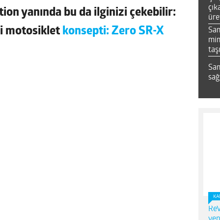
çık
n yanında bu da ilginizi çekebilir:
üre
li motosiklet
konsepti: Zero SR-X
Sa
mim
taş
Sam
sağ
KA
ReV
yen