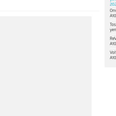
202
Onv
A10
Tos
yen
ReV
A10
Vol
A10