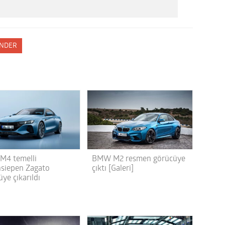
NDER
4 temelli
BMW M2 resmen görücüye
siepen Zagato
çıktı [Galeri]
ye çıkarıldı