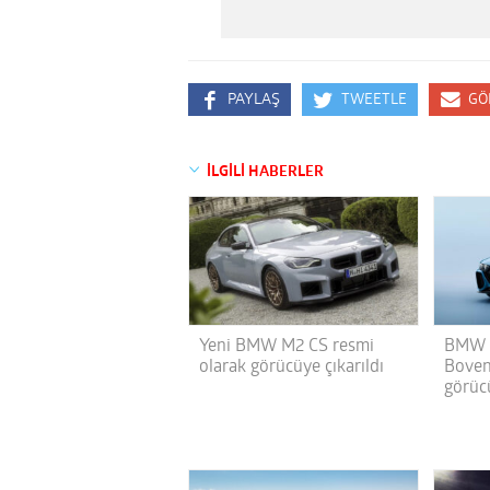
PAYLAŞ
TWEETLE
GÖ
İLGİLİ HABERLER
Yeni BMW M2 CS resmi
BMW M
olarak görücüye çıkarıldı
Boven
görücü