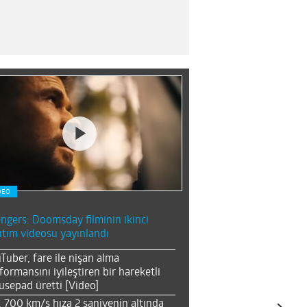
DEO
ngers: Doomsday filminin ikinci
ıtım videosu yayınlandı
Tuber, fare ile nişan alma
formansını iyileştiren bir hareketli
sepad üretti [Video]
, 700 km/s hıza 2 saniyenin altında