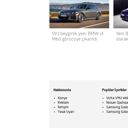
593 beygirlik yeni BMW i4
Yeni 
M60 görücüye çıkarıldı
olarak
Hakkımızda
Popüler İçerikler
Künye
Volta VM2 elek
Reklam
Nissan Qashqai
İletişim
Samsung Galaxy
Yasal Uyarı
Samsung Galaxy