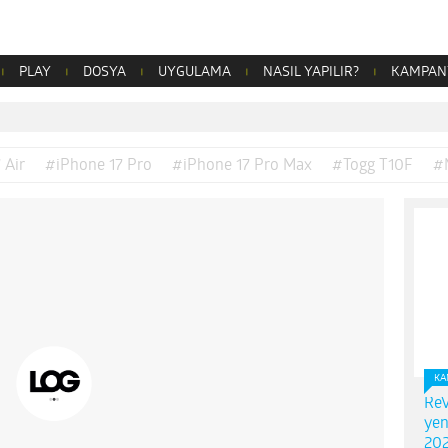
PLAY
DOSYA
UYGULAMA
NASIL YAPILIR?
KAMPAN
 Air
#iPhone 17 Pro
#iPhone 17 Pro Max
#Togg T10F
#
KA
ReV
yen
202