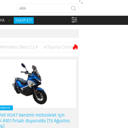
YA
TAKİP ET!
Mercedes-Benz CLA
#Toyota Corolla
MPANYA
olt RSX7 benzinli motosiklet için
i A101 fırsatı duyuruldu [13 Ağustos
6]