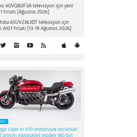
o 40VQ80F3A televizyon için yeni
1 fırsatı [Ağustos 2026]
hiba 65UV2363DT televizyon için
i A101 fırsatı [13-19 Ağustos 2026]
FALT
ge Viper’ın V10 motoruyla donatılan
l üretim motosiklet modeli 180 bin