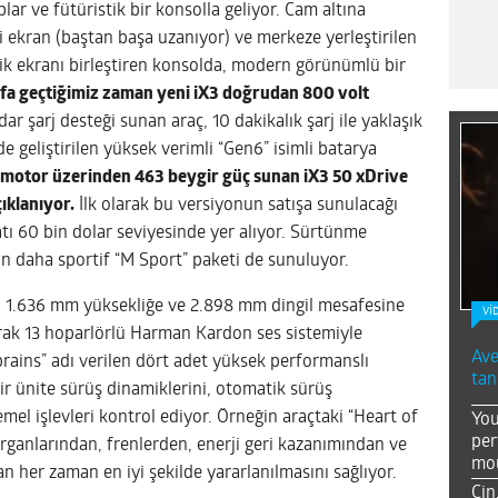
ar ve fütüristik bir konsolla geliyor. Cam altına
i ekran (baştan başa uzanıyor) ve merkeze yerleştirilen
k ekranı birleştiren konsolda, modern görünümlü bir
fa geçtiğimiz zaman yeni iX3 doğrudan 800 volt
r şarj desteği sunan araç, 10 dakikalık şarj ile yaklaşık
e geliştirilen yüksek verimli “Gen6” isimli batarya
t motor üzerinden 463 beygir güç sunan iX3 50 xDrive
ıklanıyor.
İlk olarak bu versiyonun satışa sunulacağı
yatı 60 bin dolar seviyesinde yer alıyor. Sürtünme
in daha sportif “M Sport” paketi de sunuluyor.
, 1.636 mm yüksekliğe ve 2.898 mm dingil mesafesine
Vİ
rak 13 hoparlörlü Harman Kardon ses sistemiyle
Ave
brains” adı verilen dört adet yüksek performanslı
tan
ir ünite sürüş dinamiklerini, otomatik sürüş
temel işlevleri kontrol ediyor. Örneğin araçtaki “Heart of
You
per
organlarından, frenlerden, enerji geri kazanımından ve
mou
 her zaman en iyi şekilde yararlanılmasını sağlıyor.
Çin