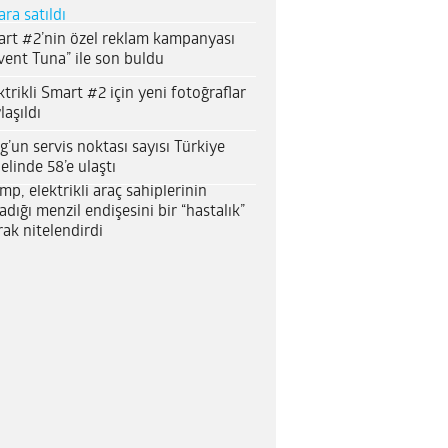
ara satıldı
rt #2’nin özel reklam kampanyası
vent Tuna” ile son buldu
ktrikli Smart #2 için yeni fotoğraflar
laşıldı
g’un servis noktası sayısı Türkiye
elinde 58’e ulaştı
mp, elektrikli araç sahiplerinin
adığı menzil endişesini bir “hastalık”
rak nitelendirdi