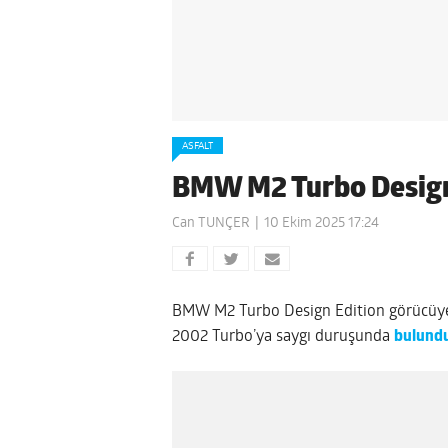
ASFALT
BMW M2 Turbo Design 
Can TUNÇER
10 Ekim 2025 17:24
BMW M2 Turbo Design Edition görücüye ç
2002 Turbo’ya saygı duruşunda
bulund