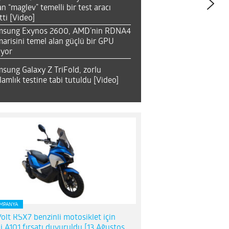
an “maglev” temelli bir test aracı
tti [Video]
msung Exynos 2600, AMD’nin RDNA4
arisini temel alan güçlü bir GPU
ıyor
sung Galaxy Z TriFold, zorlu
lamlık testine tabi tutuldu [Video]
MPANYA
olt RSX7 benzinli motosiklet için
i A101 fırsatı duyuruldu [13 Ağustos