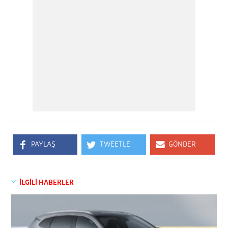
PAYLAŞ
TWEETLE
GÖNDER
İLGİLİ HABERLER