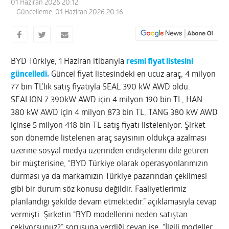
01 Haziran 2026 20:12
- Güncelleme: 01 Haziran 2026 20:16
BYD Türkiye, 1 Haziran itibarıyla
resmi fiyat listesini
güncelledi.
Güncel fiyat listesindeki en ucuz araç, 4 milyon
77 bin TL’lik satış fiyatıyla SEAL 390 kW AWD oldu.
SEALION 7 390kW AWD için 4 milyon 190 bin TL, HAN
380 kW AWD için 4 milyon 873 bin TL, TANG 380 kW AWD
içinse 5 milyon 418 bin TL satış fiyatı listeleniyor. Şirket
son dönemde listelenen araç sayısının oldukça azalması
üzerine sosyal medya üzerinden endişelerini dile getiren
bir müşterisine, “BYD Türkiye olarak operasyonlarımızın
durması ya da markamızın Türkiye pazarından çekilmesi
gibi bir durum söz konusu değildir. Faaliyetlerimiz
planlandığı şekilde devam etmektedir.” açıklamasıyla cevap
vermişti. Şirketin “BYD modellerini neden satıştan
çekiyorsunuz?” sorusuna verdiği cevap ise, “İlgili modeller