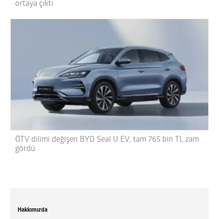
ortaya çıktı
ÖTV dilimi değişen BYD Seal U EV, tam 765 bin TL zam
gördü
Hakkımızda