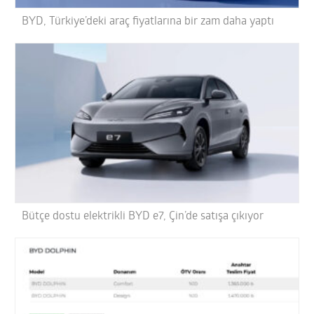
BYD, Türkiye’deki araç fiyatlarına bir zam daha yaptı
Bütçe dostu elektrikli BYD e7, Çin’de satışa çıkıyor