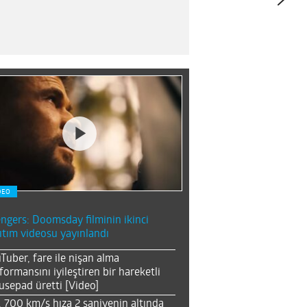
DEO
ngers: Doomsday filminin ikinci
ıtım videosu yayınlandı
Tuber, fare ile nişan alma
formansını iyileştiren bir hareketli
sepad üretti [Video]
, 700 km/s hıza 2 saniyenin altında