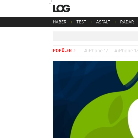
HABER
TEST
ASFALT
RADAR
POPÜLER
#iPhone 17
#iPhone 17