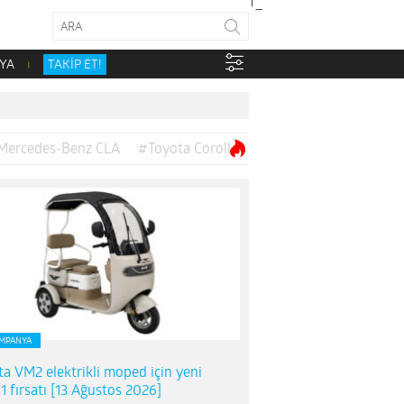
YA
TAKİP ET!
Mercedes-Benz CLA
#Toyota Corolla
MPANYA
ta VM2 elektrikli moped için yeni
1 fırsatı [13 Ağustos 2026]