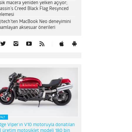
sik macera yeniden yelken açıyor;
assin’s Creed Black Flag Resynced
elemesi
itech’ten MacBook Neo deneyimini
amlayan aksesuar önerileri
FALT
ge Viper’ın V10 motoruyla donatılan
l üretim motosiklet modeli 180 bin