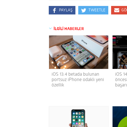
PAYLAŞ
TWEETLE
GÖ
İLGİLİ HABERLER
iOS 13.4 betada bulunan
iOS 1
portsuz iPhone odaklı yeni
önces
özellik
başarı