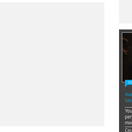
Vİ
Ave
tan
You
per
mou
Çin