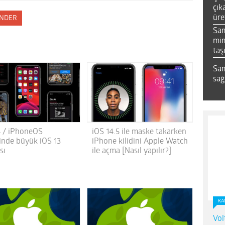
çık
üre
NDER
Sa
mim
taş
Sam
sağ
4 / iPhoneOS
iOS 14.5 ile maske takarken
inde büyük iOS 13
iPhone kilidini Apple Watch
sı
ile açma [Nasıl yapılır?]
KA
Vol