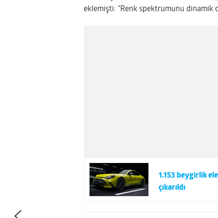
eklemişti: “Renk spektrumunu dinamik ola
1.153 beygirlik 
çıkarıldı