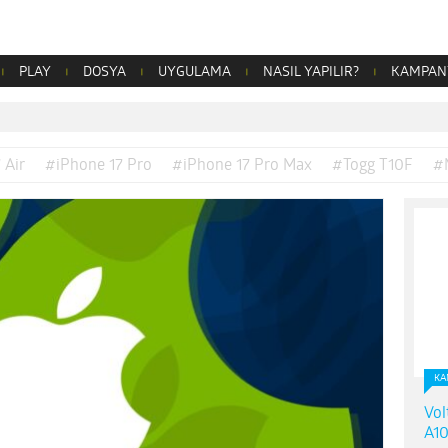
PLAY
DOSYA
UYGULAMA
NASIL YAPILIR?
KAMPAN
 Air
#iPhone 17 Pro
#iPhone 17 Pro Max
#Togg T10F
#
KA
Vol
A10