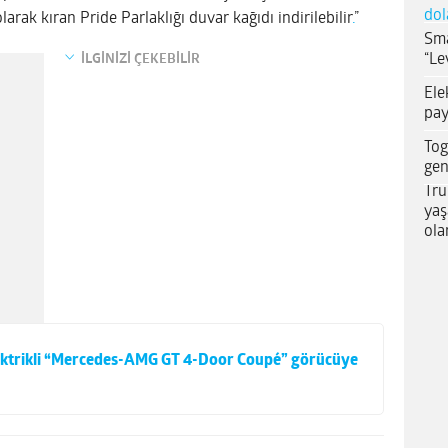
dol
rak kıran Pride Parlaklığı duvar kağıdı indirilebilir
.
”
Sma
“Le
İLGİNİZİ ÇEKEBİLİR
Ele
pay
Tog
gen
Tru
yaş
ola
elektrikli “Mercedes-AMG GT 4-Door Coupé” görücüye