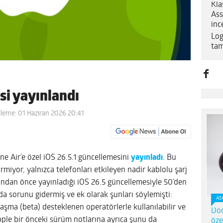
Kla
Ass
inc
Log
tam
si yayınlandı
leme: 01 Haziran 2026 20:41
ne Air’e özel iOS 26.5.1 güncellemesini
yayınladı
. Bu
rmiyor, yalnızca telefonları etkileyen nadir kablolu şarj
undan önce yayınladığı iOS 26.5 güncellemesiyle 50’den
ıda sorunu gidermiş ve ek olarak şunları söylemişti:
AS
laşma (beta) desteklenen operatörlerle kullanılabilir ve
Dod
pple bir önceki sürüm notlarına ayrıca şunu da
öze