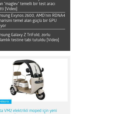
an “maglev” temelli bir test aracı
tti [Video]
msung Exynos 2600, AMD’nin RDNA4
arisini temel alan güçlü bir GPU
ıyor
sung Galaxy Z TriFold, zorlu
lamlık testine tabi tutuldu [Video]
MPANYA
ta VM2 elektrikli moped için yeni