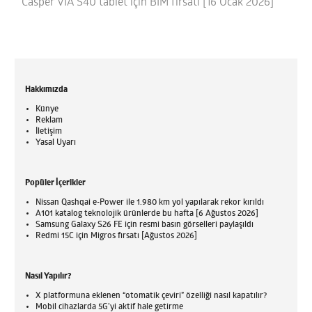
Casper VIA S40 tablet için BİM fırsatı [16 Ocak 2026]
Hakkımızda
Künye
Reklam
İletişim
Yasal Uyarı
Popüler İçerikler
Nissan Qashqai e-Power ile 1.980 km yol yapılarak rekor kırıldı
A101 katalog teknolojik ürünlerde bu hafta [6 Ağustos 2026]
Samsung Galaxy S26 FE için resmi basın görselleri paylaşıldı
Redmi 15C için Migros fırsatı [Ağustos 2026]
Nasıl Yapılır?
X platformuna eklenen “otomatik çeviri” özelliği nasıl kapatılır?
Mobil cihazlarda 5G’yi aktif hale getirme