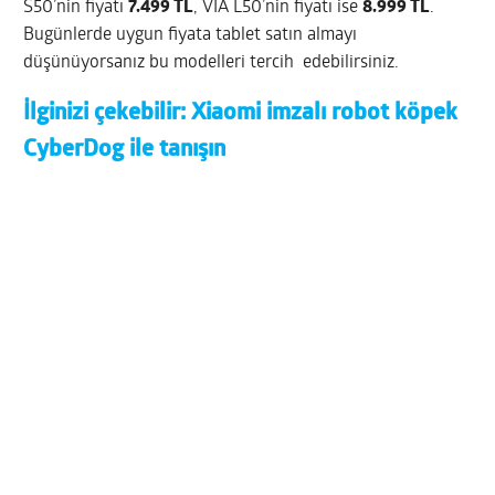
S50’nin fiyatı
7.499 TL
, VIA L50’nin fiyatı ise
8.999 TL
.
Bugünlerde uygun fiyata tablet satın almayı
düşünüyorsanız bu modelleri tercih edebilirsiniz.
İlginizi çekebilir:
Xiaomi imzalı robot köpek
CyberDog ile tanışın