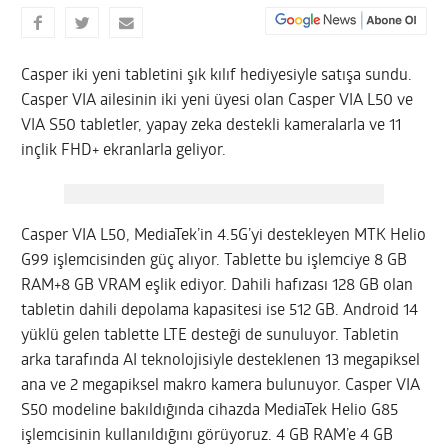
Casper iki yeni tabletini şık kılıf hediyesiyle satışa sundu.
Casper VIA ailesinin iki yeni üyesi olan Casper VIA L50 ve
VIA S50 tabletler, yapay zeka destekli kameralarla ve 11
inçlik FHD+ ekranlarla geliyor.
Casper VIA L50, MediaTek’in 4.5G’yi destekleyen MTK Helio
G99 işlemcisinden güç alıyor. Tablette bu işlemciye 8 GB
RAM+8 GB VRAM eşlik ediyor. Dahili hafızası 128 GB olan
tabletin dahili depolama kapasitesi ise 512 GB. Android 14
yüklü gelen tablette LTE desteği de sunuluyor. Tabletin
arka tarafında AI teknolojisiyle desteklenen 13 megapiksel
ana ve 2 megapiksel makro kamera bulunuyor. Casper VIA
S50 modeline bakıldığında cihazda MediaTek Helio G85
işlemcisinin kullanıldığını görüyoruz. 4 GB RAM’e 4 GB