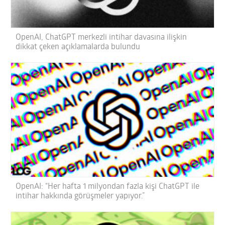
OpenAI, ChatGPT merkezli intihar davasına ilişkin
dikkat çeken açıklamalarda bulundu
OpenAI: “Her hafta 1 milyondan fazla kişi ChatGPT ile
intihar hakkında görüşmeler yapıyor.”