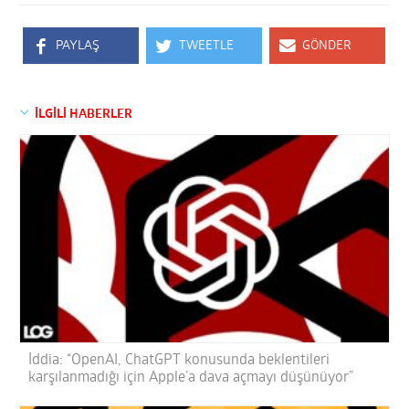
PAYLAŞ
TWEETLE
GÖNDER
İLGİLİ HABERLER
İddia: “OpenAI, ChatGPT konusunda beklentileri
karşılanmadığı için Apple’a dava açmayı düşünüyor”