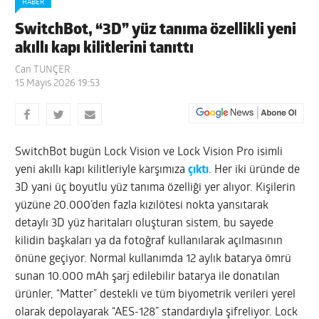
HABER
SwitchBot, “3D” yüz tanıma özellikli yeni
akıllı kapı kilitlerini tanıttı
Can TUNÇER
15 Mayıs 2026 19:53
SwitchBot bugün Lock Vision ve Lock Vision Pro isimli
yeni akıllı kapı kilitleriyle karşımıza
çıktı
. Her iki üründe de
3D yani üç boyutlu yüz tanıma özelliği yer alıyor. Kişilerin
yüzüne 20.000’den fazla kızılötesi nokta yansıtarak
detaylı 3D yüz haritaları oluşturan sistem, bu sayede
kilidin başkaları ya da fotoğraf kullanılarak açılmasının
önüne geçiyor. Normal kullanımda 12 aylık batarya ömrü
sunan 10.000 mAh şarj edilebilir batarya ile donatılan
ürünler, “Matter” destekli ve tüm biyometrik verileri yerel
olarak depolayarak “AES-128” standardıyla şifreliyor. Lock