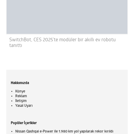
SwitchBot, CES 2025’te modüler bir akıllı ev robotu
tanıttı
Hakkımızda
Künye
Reklam
İletişim
Yasal Uyarı
Popüler İçerikler
Nissan Qashqai e-Power ile 1.980 km yol yapılarak rekor kırıldı