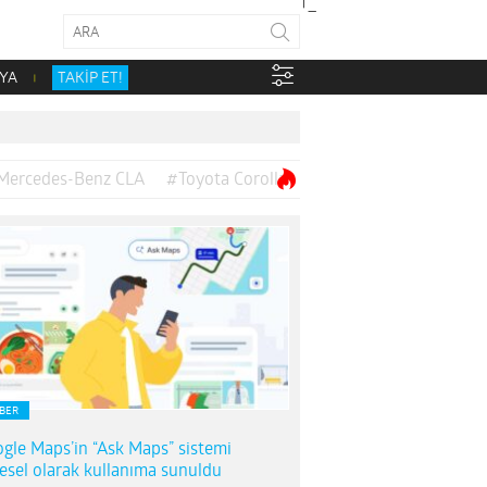
YA
TAKİP ET!
Mercedes-Benz CLA
#Toyota Corolla
BER
gle Maps’in “Ask Maps” sistemi
esel olarak kullanıma sunuldu