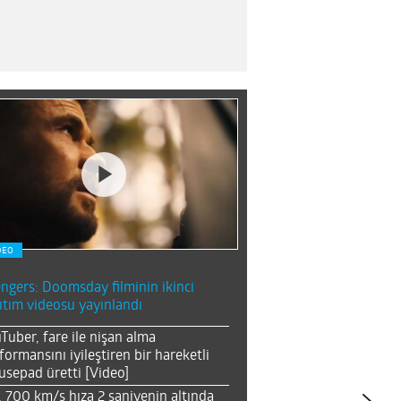
DEO
ngers: Doomsday filminin ikinci
ıtım videosu yayınlandı
Tuber, fare ile nişan alma
formansını iyileştiren bir hareketli
sepad üretti [Video]
, 700 km/s hıza 2 saniyenin altında