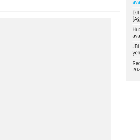
ava
DJI
[Ağ
Hua
ava
JBL
yen
Red
202