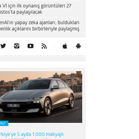
 VI için ilk oynanış görüntüleri 27
stos’ta paylaşılacak
nAI’ın yapay zeka ajanları, buldukları
enlik açıklarını birbirleriyle paylaşmış
FALT
rkiye’ye 5 ayda 1.000 makyajlı