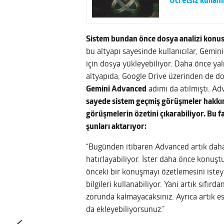
Ücretsiz kullanı
Sistem bundan önce dosya analizi konu
bu altyapı sayesinde kullanıcılar, Gemi
için dosya yükleyebiliyor. Daha önce yaln
altyapıda, Google Drive üzerinden de do
Gemini Advanced
adımı da atılmıştı. Ad
sayede sistem geçmiş görüşmeler hakkın
görüşmelerin özetini çıkarabiliyor. Bu f
şunları aktarıyor:
“Bugünden itibaren Advanced artık daha 
hatırlayabiliyor. İster daha önce konuş
önceki bir konuşmayı özetlemesini isteyi
bilgileri kullanabiliyor. Yani artık sıfı
zorunda kalmayacaksınız. Ayrıca artık e
da ekleyebiliyorsunuz.”