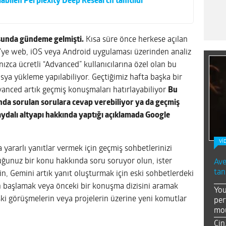
labilen Perplexity Deep Research tanıtıldı
sunda gündeme gelmişti.
Kısa süre önce herkese açılan
ni’ye web, iOS veya Android uygulaması üzerinden analiz
ızca ücretli “Advanced” kullanıcılarına özel olan bu
sya yükleme yapılabiliyor. Geçtiğimiz hafta başka bir
vanced artık geçmiş konuşmaları hatırlayabiliyor
Bu
da sorulan sorulara cevap verebiliyor ya da geçmiş
aydalı altyapı hakkında yaptığı açıklamada Google
Vİ
yararlı yanıtlar vermek için geçmiş sohbetlerinizi
tuğunuz bir konu hakkında soru soruyor olun, ister
Ave
tan
n, Gemini artık yanıt oluşturmak için eski sohbetlerdeki
rdan başlamak veya önceki bir konuşma dizisini aramak
You
ski görüşmelerin veya projelerin üzerine yeni komutlar
per
mou
Çin