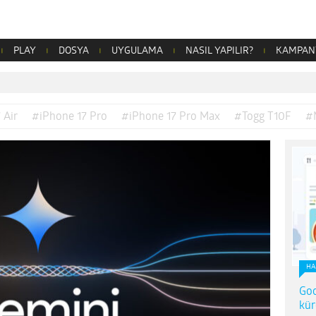
PLAY
DOSYA
UYGULAMA
NASIL YAPILIR?
KAMPAN
 Air
#iPhone 17 Pro
#iPhone 17 Pro Max
#Togg T10F
#
HA
Goo
kür