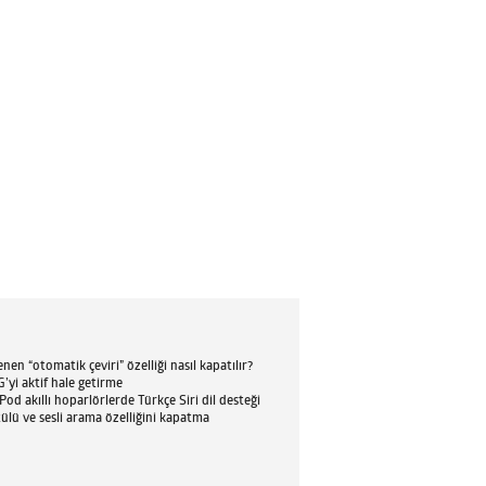
en “otomatik çeviri” özelliği nasıl kapatılır?
’yi aktif hale getirme
d akıllı hoparlörlerde Türkçe Siri dil desteği
tülü ve sesli arama özelliğini kapatma