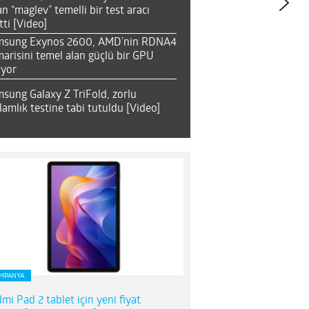
an “maglev” temelli bir test aracı
tti [Video]
msung Exynos 2600, AMD’nin RDNA4
arisini temel alan güçlü bir GPU
ıyor
sung Galaxy Z TriFold, zorlu
lamlık testine tabi tutuldu [Video]
MPANYA
mi Pad 2 tablet için yeni fiyat