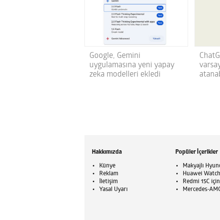
Google, Gemini
ChatG
uygulamasına yeni yapay
varsay
zeka modelleri ekledi
atana
Hakkımızda
Popüler İçerikler
Künye
Makyajlı Hyund
Reklam
Huawei Watch G
İletişim
Redmi 15C için
Yasal Uyarı
Mercedes-AMG 