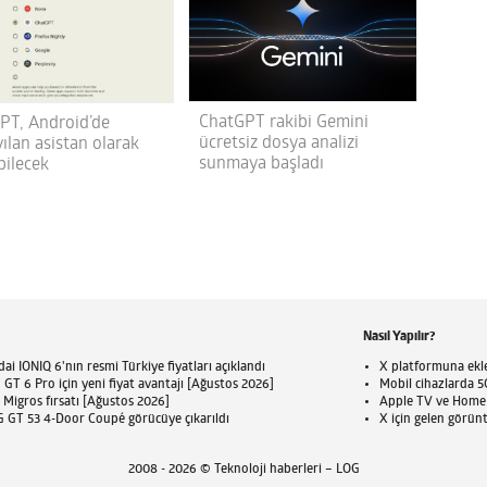
ChatGPT rakibi Gemini
PT, Android’de
ücretsiz dosya analizi
ılan asistan olarak
sunmaya başladı
bilecek
Nasıl Yapılır?
ai IONIQ 6'nın resmi Türkiye fiyatları açıklandı
X platformuna eklen
T 6 Pro için yeni fiyat avantajı [Ağustos 2026]
Mobil cihazlarda 5G
 Migros fırsatı [Ağustos 2026]
Apple TV ve HomePo
GT 53 4-Door Coupé görücüye çıkarıldı
X için gelen görün
2008 - 2026 © Teknoloji haberleri – LOG