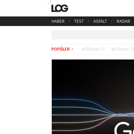
HABER
TEST
ASFALT
RADAR
POPÜLER
#iPhone 17
#iPhone 17