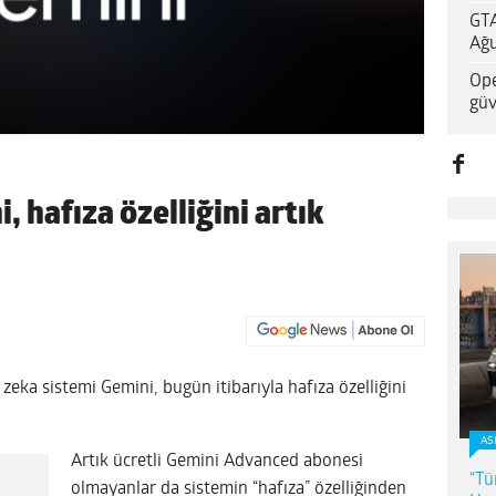
GTA
Ağu
Ope
güv
 hafıza özelliğini artık
eka sistemi Gemini, bugün itibarıyla hafıza özelliğini
AS
Artık ücretli Gemini Advanced abonesi
“Tü
olmayanlar da sistemin “hafıza” özelliğinden