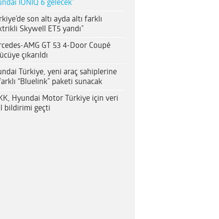
ndai IONIQ 6 gelecek”
rkiye’de son altı ayda altı farklı
ktrikli Skywell ET5 yandı”
rcedes-AMG GT 53 4-Door Coupé
ücüye çıkarıldı
ndai Türkiye, yeni araç sahiplerine
farklı “Bluelink” paketi sunacak
K, Hyundai Motor Türkiye için veri
al bildirimi geçti