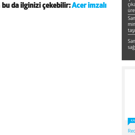
çık
a
bu da ilginizi çekebilir:
Acer imzalı
üre
Sa
mim
taş
Sam
sağ
KA
Red