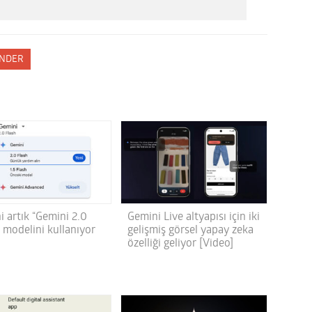
NDER
i artık “Gemini 2.0
Gemini Live altyapısı için iki
 modelini kullanıyor
gelişmiş görsel yapay zeka
özelliği geliyor [Video]