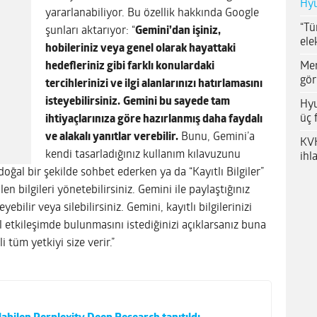
Hyu
yararlanabiliyor. Bu özellik hakkında Google
“Tü
şunları aktarıyor: “
Gemini’dan işiniz,
ele
hobileriniz veya genel olarak hayattaki
Me
hedefleriniz gibi farklı konulardaki
gör
tercihlerinizi ve ilgi alanlarınızı hatırlamasını
isteyebilirsiniz.
Gemini bu sayede tam
Hyu
üç 
ihtiyaçlarınıza göre hazırlanmış daha faydalı
ve alakalı yanıtlar verebilir.
Bunu, Gemini’a
KVK
kendi tasarladığınız kullanım kılavuzunu
ihl
doğal bir şekilde sohbet ederken ya da “Kayıtlı Bilgiler”
en bilgileri yönetebilirsiniz. Gemini ile paylaştığınız
ebilir veya silebilirsiniz. Gemini, kayıtlı bilgilerinizi
l etkileşimde bulunmasını istediğinizi açıklarsanız buna
i tüm yetkiyi size verir.”