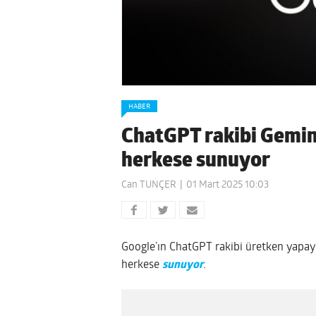
HABER
ChatGPT rakibi Gemini,
herkese sunuyor
Can TUNÇER
01 Mart 2025 10:03
Google’ın ChatGPT rakibi üretken yapay z
herkese
sunuyor
.