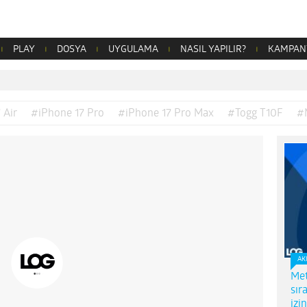
PLAY
DOSYA
UYGULAMA
NASIL YAPILIR?
KAMPAN
 Air
#iPhone 17 Pro
#iPhone 17 Pro Max
#Togg T10F
#
AK
Met
sır
izi