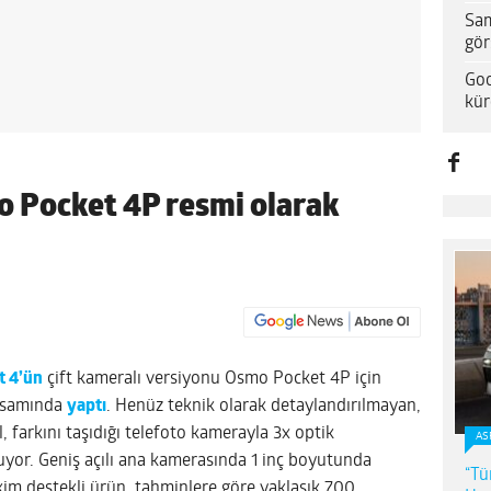
Sam
gör
Goo
kür
o Pocket 4P resmi olarak
t 4’ün
çift kameralı versiyonu Osmo Pocket 4P için
apsamında
yaptı
. Henüz teknik olarak detaylandırılmayan,
l, farkını taşıdığı telefoto kamerayla 3x optik
AS
uyor. Geniş açılı ana kamerasında 1 inç boyutunda
“Tü
kim destekli ürün, tahminlere göre yaklaşık 700