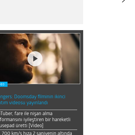
DEO
ngers: Doomsday filminin ikinci
ıtım videosu yayınlandı
Tuber, fare ile nişan alma
formansını iyileştiren bir hareketli
sepad üretti [Video]
, 700 km/s hıza 2 saniyenin altında