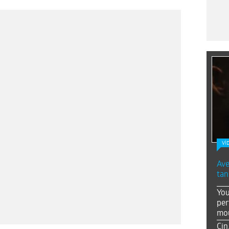
Vİ
Ave
tan
You
per
mou
Çin