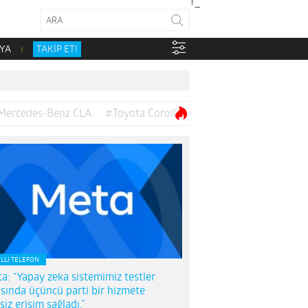
YA
TAKİP ET!
Mercedes-Benz CLA
#Toyota Corolla
ILLI TELEFON
a: “Yapay zeka sistemimiz testler
asında üçüncü parti bir hizmete
nsiz erişim sağladı.”