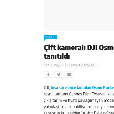
HABER
Çift kameralı DJI Osm
tanıtıldı
Can TUNÇER
15 Mayıs 2026 09:53
DJI,
kısa süre önce tanıtılan Osmo Pocke
resmi tanıtımı Cannes Film Festivali k
çıkış tarihi ve fiyatı paylaşılmayan mode
yakınlaştırma sunabiliyor olmasıyla koy
sensörün kullanıldığı “10-bit D-Log2” çe