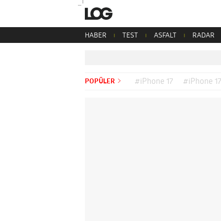
HABER
TEST
ASFALT
RADAR
POPÜLER
#iPhone 17
#iPhone 17