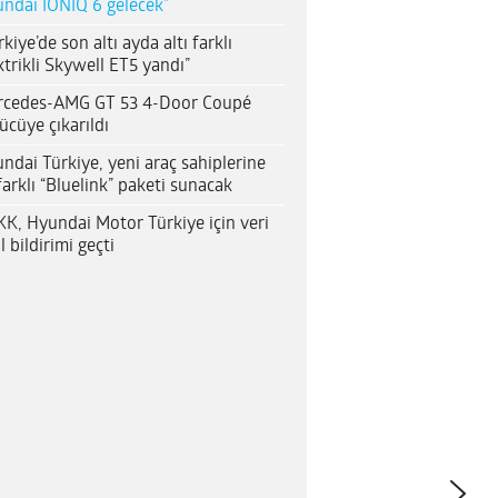
ndai IONIQ 6 gelecek”
rkiye’de son altı ayda altı farklı
ktrikli Skywell ET5 yandı”
rcedes-AMG GT 53 4-Door Coupé
ücüye çıkarıldı
ndai Türkiye, yeni araç sahiplerine
farklı “Bluelink” paketi sunacak
K, Hyundai Motor Türkiye için veri
al bildirimi geçti