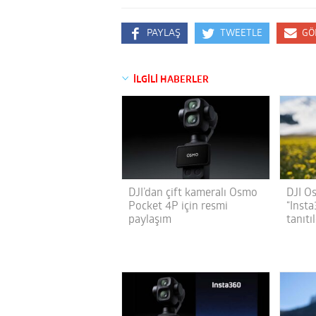
PAYLAŞ
TWEETLE
GÖ
İLGİLİ HABERLER
DJI’dan çift kameralı Osmo
DJI O
Pocket 4P için resmi
“Inst
paylaşım
tanıtı