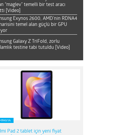
an “maglev” temelli bir test aracı
tti [Video]
msung Exynos 2600, AMD’nin RDNA4
arisini temel alan güçlü bir GPU
ıyor
sung Galaxy Z TriFold, zorlu
lamlık testine tabi tutuldu [Video]
MPANYA
mi Pad 2 tablet için yeni fiyat