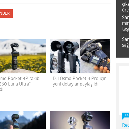
çık
üre
NDER
Sa
mim
taş
Sam
sağ
smo Pocket 4P rakibi
DJI Osmo Pocket 4 Pro için
a360 Luna Ultra”
yeni detaylar paylaşıldı
ldı
KA
Red