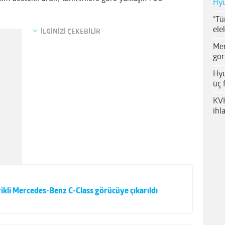
Hyu
“Tü
ele
İLGİNİZİ ÇEKEBİLİR
Me
gör
Hyu
üç 
KVK
ihl
kli Mercedes-Benz C-Class görücüye çıkarıldı