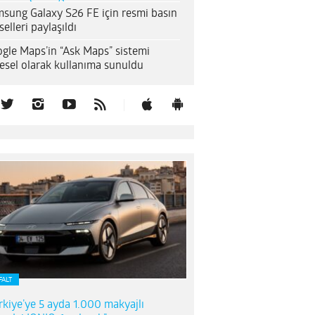
sung Galaxy S26 FE için resmi basın
selleri paylaşıldı
gle Maps’in “Ask Maps” sistemi
esel olarak kullanıma sunuldu
FALT
rkiye’ye 5 ayda 1.000 makyajlı