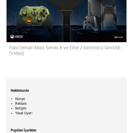
Halo temalı Xbox Series X ve Elite 2 kontrolcü tanıtıldı
[Video]
Hakkımızda
Künye
Reklam
İletişim
Yasal Uyarı
Popüler İçerikler