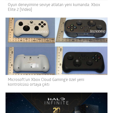
Oyun deneyimine seviye atlatan yeni kumanda: Xbox
Elite 2 [Video]
Microsoft’un Xbox Cloud Gaming’e özel yeni
kontrolcüsü ortaya çıktı