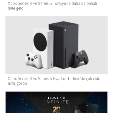
Xbox Series X ve Series S Türkiye’de daha da pahalı
hale geldi
Xbox Series X ve Series S fiyatları Türkiye’de çok ciddi
artış gördü