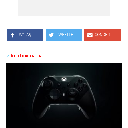
PAYLAŞ
TWEETLE
GÖNDER
İLGİLİ HABERLER