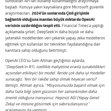
sundukları API’ları kullanıp kullanmadığını araştırmaya
başladı. Konuya yakın kaynaklara göre Microsoft güvenlik
araştırmacıları,
2024’ün sonlarında Çinli girişimle
bağlantılı olduğuna inanılan büyük miktarda OpenAI
verisinin sızdırıldığını tespit etti.
Financial Times’a yaptığı
açıklamada şirket, DeepSeek’in daha büyük ve daha
yetenekli modellerden veri çekerek yapay zeka modellerini
eğitmek için kullanılan bir teknikten faydalandığına dair
kanıtlara sahip olduğunu belirtmişti.
OpenAI CEO’su Sam Altman geçtiğimiz aylarda,
“
DeepSeek’in R1’i, özellikle maliyetine oranla sunabildikleri
açısından etkileyici bir model. İleride çok daha iyi modeller
sunacağız. Yeni bir rakibe sahip olmak heyecan verici!
”
demişti. Altman ayrıca, “
Misyonumuzda başarılı olmak için
daha fazla bilgi işlem gücünün her zamankinden daha
önemli olduğuna inanıyoruz. Hepinizi AGI (Yapay Genel
Zeka) ve ötesine götürmek için sabırsızlanıyoruz.
”
açıklamasını da yapmıştı.