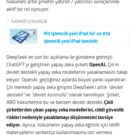
hükümeti artık şirketin yatırım / yatırımcı süreçlerinde
aktif bir rol oynuyor.
İLGİNİZİ ÇEKEBİLİR
M3 işlemcili yeni iPad Air ve A16
işlemcili yeni iPad tanıtıldı
DeepSeek en son bir açıklama ile gündeme gelmişti.
ChatGPT’yi geliştiren yapay zeka şirketi
OpenAI,
Çin’in
devlet destekli yapay zeka modellerini yasaklamasını talep
ediyor. OpenAI, geçtiğimiz aylarda büyük yankı uyandıran
Çin merkezli yapay zeka girişimi DeepSeek’i artık
“devlet
destekli”
ve
“devlet kontrollü”
olarak tanımlıyor. Şirket,
ABD hükümetine bu ve benzeri devlet destekli
Çinli
şirketlerden çıkan yapay zeka modellerini, ciddi güvenlik
riskleri nedeniyle yasaklamayı düşünmesini tavsiye
ediyor.
Ayrıca, hükümetin yapay zeka eğitimi için telifli
materyallerin serbestçe kullanılmasına izin vermesi