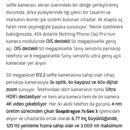
selfie kamerası, ekran üzerindeki bir deliğe yerleştirilmiş
durumda. Arka yüzeylerinde ilgi çekici bir tasarım ve
markanın ikonik ışık sistemi bulunan cihazlar, ilk etapta üç
farklı renk seçeneğiyle pazara sunuluyor. Teknik özelliklere
baktığımızda, 459 dolarlık Nothing Phone (3a) Pro’nun
kamera modülünde
OIS destekli
50 megapiksellik geniş
açı,
OIS destekli
50 megapiksellik Sony sensörlü periskop
telefoto ve 8 megapiksellik Sony sensörlü ultra geniş açılı
kameralar yer alıyor.
50 megapiksel
f/2.2
selfie kamerasına sahip olan cihaz,
periskop kamerasıyla
3x optik, 6x kayıpsız ve 60x dijital
zoom
sunuyor. Telefondaki dört kameranın tümü
Ultra
HDR’ı destekliyor
ve hem ana kamera hem de ön kamera
4K video çekebiliyor
. Her iki akıllı telefon da gücünü
4 nm
üretim sürecinden çıkan
Snapdragon 7s Gen 3
işlemciden
alıyor ve cihazlarda ortak olarak
6,77 inç büyüklüğünde,
120 Hz yenileme hızına sahip olan ve 3.000 nit maksimum