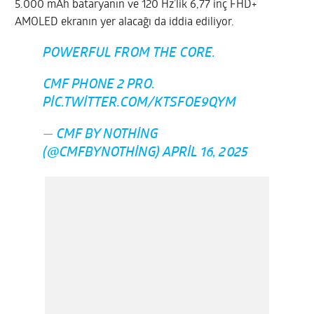
5.000 mAh bataryanın ve 120 Hz’lik 6,77 inç FHD+
AMOLED ekranın yer alacağı da iddia ediliyor.
POWERFUL FROM THE CORE.
CMF PHONE 2 PRO.
PIC.TWITTER.COM/KTSFOE9QYM
— CMF BY NOTHING
(@CMFBYNOTHING)
APRIL 16, 2025