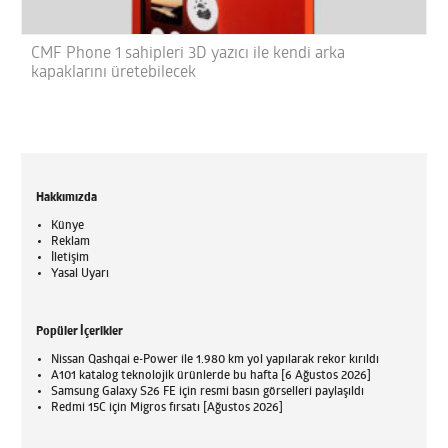
CMF Phone 1 sahipleri 3D yazıcı ile kendi arka
kapaklarını üretebilecek
Hakkımızda
Künye
Reklam
İletişim
Yasal Uyarı
Popüler İçerikler
Nissan Qashqai e-Power ile 1.980 km yol yapılarak rekor kırıldı
A101 katalog teknolojik ürünlerde bu hafta [6 Ağustos 2026]
Samsung Galaxy S26 FE için resmi basın görselleri paylaşıldı
Redmi 15C için Migros fırsatı [Ağustos 2026]