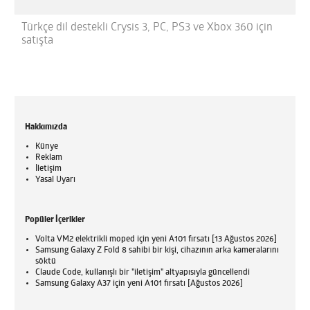
Türkçe dil destekli Crysis 3, PC, PS3 ve Xbox 360 için
satışta
Hakkımızda
Künye
Reklam
İletişim
Yasal Uyarı
Popüler İçerikler
Volta VM2 elektrikli moped için yeni A101 fırsatı [13 Ağustos 2026]
Samsung Galaxy Z Fold 8 sahibi bir kişi, cihazının arka kameralarını
söktü
Claude Code, kullanışlı bir "iletişim" altyapısıyla güncellendi
Samsung Galaxy A37 için yeni A101 fırsatı [Ağustos 2026]