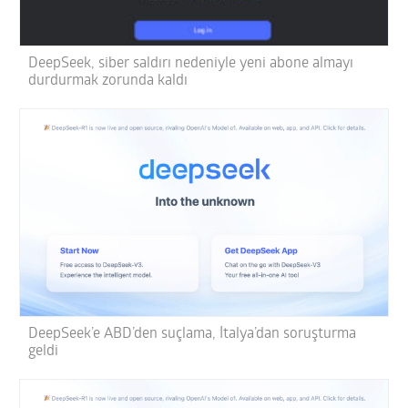
DeepSeek, siber saldırı nedeniyle yeni abone almayı
durdurmak zorunda kaldı
DeepSeek’e ABD’den suçlama, İtalya’dan soruşturma
geldi