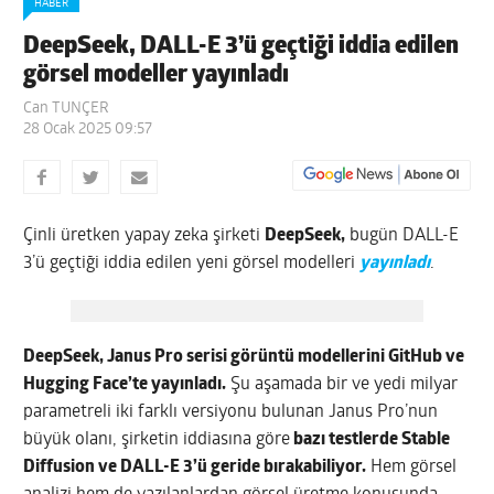
HABER
DeepSeek, DALL-E 3’ü geçtiği iddia edilen
görsel modeller yayınladı
Can TUNÇER
28 Ocak 2025 09:57
Çinli üretken yapay zeka şirketi
DeepSeek,
bugün DALL-E
3’ü geçtiği iddia edilen yeni görsel modelleri
yayınladı
.
DeepSeek, Janus Pro serisi görüntü modellerini GitHub ve
Hugging Face’te yayınladı.
Şu aşamada bir ve yedi milyar
parametreli iki farklı versiyonu bulunan Janus Pro’nun
büyük olanı, şirketin iddiasına göre
bazı testlerde Stable
Diffusion ve DALL-E 3’ü geride bırakabiliyor.
Hem görsel