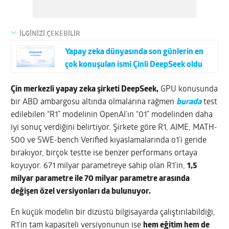
İLGİNİZİ ÇEKEBİLİR
Yapay zeka dünyasında son günlerin en
çok konuşulan ismi Çinli DeepSeek oldu
Çin merkezli yapay zeka şirketi DeepSeek,
GPU konusunda
bir ABD ambargosu altında olmalarına rağmen
burada
test
edilebilen “R1” modelinin OpenAI’ın “01” modelinden daha
iyi sonuç verdiğini belirtiyor. Şirkete göre R1, AIME, MATH-
500 ve SWE-bench Verified kıyaslamalarında o1’i geride
bırakıyor, birçok testte ise benzer performans ortaya
koyuyor. 671 milyar parametreye sahip olan R1’in,
1,5
milyar parametre ile 70 milyar parametre arasında
değişen özel versiyonları da bulunuyor.
En küçük modelin bir dizüstü bilgisayarda çalıştırılabildiği,
R1’in tam kapasiteli versiyonunun ise
hem eğitim hem de