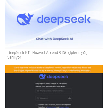
DeepSeek R1’e Huawei Ascend 910C çiplerle güç
veriliyor