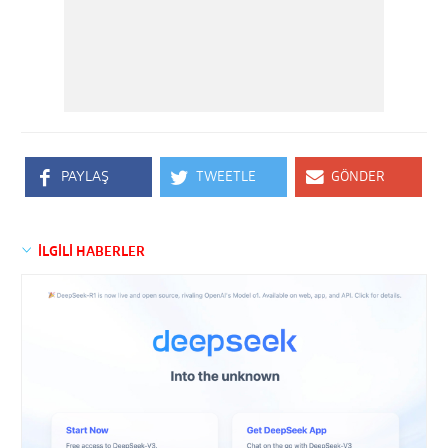
PAYLAŞ
TWEETLE
GÖNDER
İLGİLİ HABERLER