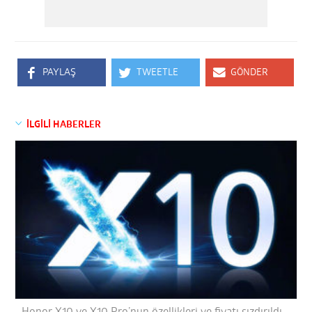
PAYLAŞ
TWEETLE
GÖNDER
İLGİLİ HABERLER