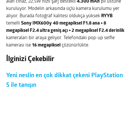
alan cihaz, 22,5W hızlı şarj destekli
4.300 mAh
pil üstüne
kuruluyor. Modelin arkasında üçlü kamera kurulumu yer
alıyor. Burada fotoğraf kalitesi oldukça yüksek
RYYB
temelli
Sony IMX600y
40 megapiksel F1.8 ana + 8
megapiksel F2.4 ultra geniş açı + 2 megapiksel F2.4 derinlik
kameraları bir araya geliyor. Telefondaki pop-up selfie
kamerası ise
16 megapiksel
çözünürlükte.
İlginizi Çekebilir
Yeni neslin en çok dikkat çekeni PlayStation
5 ile tanışın