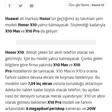
Huawei
alt markası
Honor
‘un geçtiğimiz ay tanıtılan yeni
modeli
Honor X10
yalnız kalmayacak. Söylendiği kadarıyla
X10 Max
ve
X10 Pro
da geliyor.
Honor X10
, dikkat çeken bir akıllı telefon olarak ses
getirmişti. İşte bu model yalnız kalmayacak. Çünkü gelen
bilgilere göre firma yakında
X10 Max
ve
X10
Pro
modellerini de tanıtacak. X10 Max’ın X10’a oranla
farkını sadece devasa ekranı ile koyması bekleniyor. Bu
modelin tam
7,09 inç
ekran
üstüne kurulduğu aktarılıyor.
Adeta bir tablet kadar büyük olacak telefon, bu açıdan
nasıl bir deneyim sunacak merak uyandırıyor. X10’un abisi
olarak gelmesi beklenen
X10 Pro
modeli ise farkını
arkasındaki
8 megapiksel periskop
kamerası ve
20W