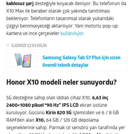
kablosuz şarj
desteğiyle koyacak deniyor. Bu telefonun da
X10 Max ile beraber olarak çok yakında tanıtılması
bekleniyor. Telefonların tasarımsal olarak yukarıdaki
çizgiyi benimseyeceği aktarılıyor. Yani motorlu pop-up
kamera ve ince çerçeveler
kullanılıyor
.
İLGİNİZİ ÇEKEBİLİR
Samsung Galaxy Tab S7 Plus için sızan
önemli teknik detaylar
Honor X10 modeli neler sunuyordu?
5G desteğine sahip olan iddialı cihaz X10,
6,63 inç
2400×1080 piksel “90 Hz” IPS LCD
ekran üstüne
kuruluyor. Gücünü
Kirin 820 5G
işlemciden ve 6 / 8 GB
RAM’den alan
X10,
64 GB / 128 GB depolama
seçeneklerine sahip. Parmak izi sensörü yan tarafında yer