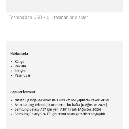
Toshiba’dan USB 3.0’lı taşınabilir diskler
Hakkımızda
Künye
Reklam
İletişim
Yasal Uyarı
Popüler İçerikler
Nissan Qashqai e-Power ile 1.980 km yol yapılarak rekor kırıldı
A101 katalog teknolojik ürünlerde bu hafta [6 Ağustos 2026]
Samsung Galaxy A37 için yeni A101 fırsatı [Ağustos 2026]
Samsung Galaxy S26 FE için resmi basın görselleri paylaşıldı