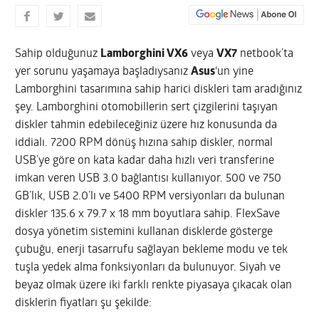
Sahip olduğunuz
Lamborghini VX6
veya
VX7
netbook’ta
yer sorunu yaşamaya başladıysanız
Asus
‘un yine
Lamborghini tasarımına sahip harici diskleri tam aradığınız
şey. Lamborghini otomobillerin sert çizgilerini taşıyan
diskler tahmin edebileceğiniz üzere hız konusunda da
iddialı. 7200 RPM dönüş hızına sahip diskler, normal
USB’ye göre on kata kadar daha hızlı veri transferine
imkan veren USB 3.0 bağlantısı kullanıyor.
500 ve 750
GB’lık, USB 2.0’lı ve 5400 RPM versiyonları da bulunan
diskler 135.6 x 79.7 x 18 mm boyutlara sahip. FlexSave
dosya yönetim sistemini kullanan disklerde gösterge
çubuğu, enerji tasarrufu sağlayan bekleme modu ve tek
tuşla yedek alma fonksiyonları da bulunuyor. Siyah ve
beyaz olmak üzere iki farklı renkte piyasaya çıkacak olan
disklerin fiyatları şu şekilde: