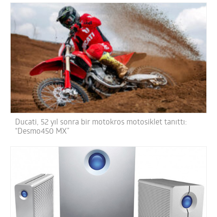
Ducati, 52 yıl sonra bir motokros motosiklet tanıttı:
“Desmo450 MX”