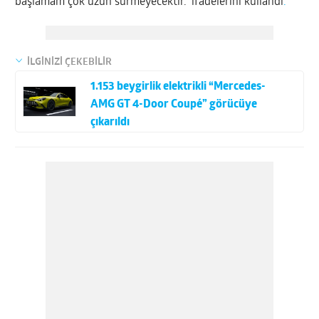
başlamam çok uzun sürmeyecektir.” ifadelerini kullandı
.
İLGİNİZİ ÇEKEBİLİR
1.153 beygirlik elektrikli “Mercedes-
AMG GT 4-Door Coupé” görücüye
çıkarıldı