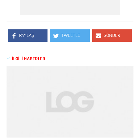
PAYLAŞ
TWEETLE
GÖNDER
İLGİLİ HABERLER