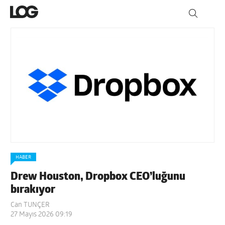
HABER
Drew Houston, Dropbox CEO’luğunu
bırakıyor
Can TUNÇER
27 Mayıs 2026 09:19