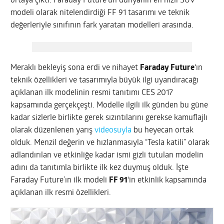
ortaya çıktı. Faraday Future’un dünyanın en hızlı SUV
modeli olarak nitelendirdiği FF 91 tasarımı ve teknik
değerleriyle sınıfının fark yaratan modelleri arasında.
Meraklı bekleyiş sona erdi ve nihayet
Faraday Future
‘ın
teknik özellikleri ve tasarımıyla büyük ilgi uyandıracağı
açıklanan ilk modelinin resmi tanıtımı CES 2017
kapsamında gerçekçeşti. Modelle ilgili ilk günden bu güne
kadar sizlerle birlikte gerek sızıntılarını gerekse kamuflajlı
olarak düzenlenen yarış
videosuyla
bu heyecan ortak
olduk. Menzil değerin ve hızlanmasıyla “Tesla katili” olarak
adlandırılan ve etkinliğe kadar ismi gizli tutulan modelin
adını da tanıtımla birlikte ilk kez duymuş olduk. İşte
Faraday Future’ın ilk modeli
FF 91
‘in etkinlik kapsamında
açıklanan ilk resmi özellikleri.