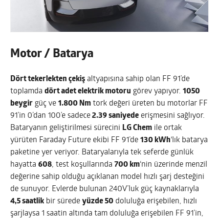
Motor / Batarya
Dört tekerlekten çekiş
altyapısına sahip olan FF 91’de
toplamda
dört adet elektrik motoru
görev yapıyor.
1050
beygir
güç ve
1.800 Nm
tork değeri üreten bu motorlar FF
91’in 0’dan 100’e sadece
2.39 saniyede
erişmesini sağlıyor.
Bataryanın geliştirilmesi sürecini
LG Chem
ile ortak
yürüten Faraday Future ekibi FF 91’de
130 kWh
‘lık batarya
paketine yer veriyor. Bataryalarıyla tek seferde günlük
hayatta
608
, test koşullarında
700 km
‘nin üzerinde menzil
değerine sahip olduğu açıklanan model hızlı şarj desteğini
de sunuyor. Evlerde bulunan 240V’luk güç kaynaklarıyla
4,5 saatlik
bir sürede
yüzde 50
doluluğa erişebilen, hızlı
şarjlaysa 1 saatin altında tam doluluğa erişebilen FF 91’in,