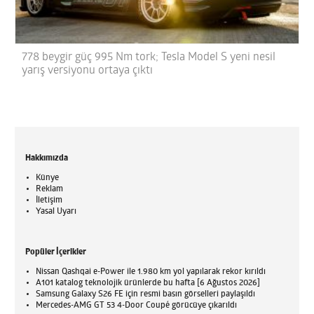
778 beygir güç 995 Nm tork; Tesla Model S yeni nesil
yarış versiyonu ortaya çıktı
Hakkımızda
Künye
Reklam
İletişim
Yasal Uyarı
Popüler İçerikler
Nissan Qashqai e-Power ile 1.980 km yol yapılarak rekor kırıldı
A101 katalog teknolojik ürünlerde bu hafta [6 Ağustos 2026]
Samsung Galaxy S26 FE için resmi basın görselleri paylaşıldı
Mercedes-AMG GT 53 4-Door Coupé görücüye çıkarıldı