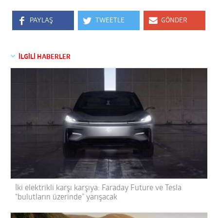
PAYLAŞ
TWEETLE
GÖNDER
İLGİLİ HABERLER
İki elektrikli karşı karşıya: Faraday Future ve Tesla
“bulutların üzerinde” yarışacak