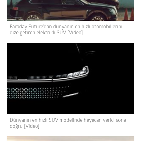
Faraday Future’dan dünyanın en hızlı otomobillerini
dize getiren elektrikli SUV [Video]
Dünyanın en hızlı SUV modelinde heyecan verici sona
doğru [Video]