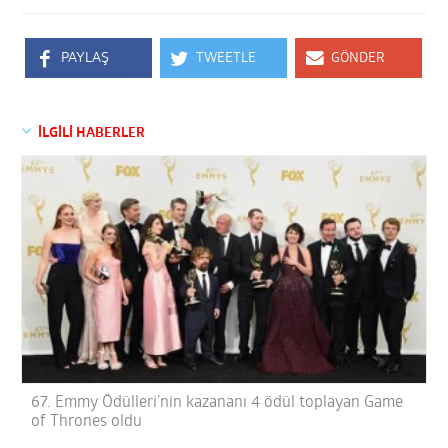
PAYLAŞ
TWEETLE
GÖNDER
İLGİLİ HABERLER
67. Emmy Ödülleri’nin kazananı 4 ödül toplayan Game
of Thrones oldu