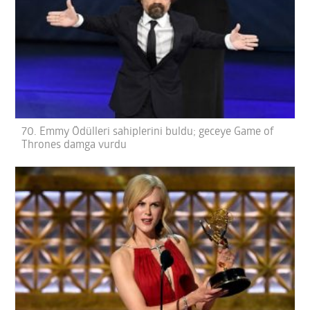
70. Emmy Ödülleri sahiplerini buldu; geceye Game of
Thrones damga vurdu