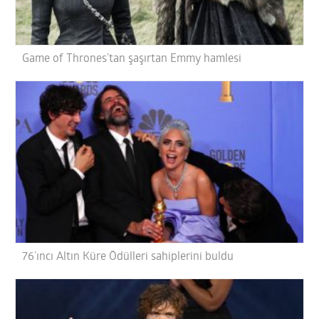
Game of Thrones’tan şaşırtan Emmy hamlesi
76’ıncı Altın Küre Ödülleri sahiplerini buldu