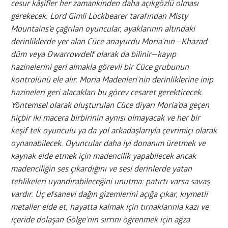
cesur kâşifler her zamankinden daha açıkgözlü olması
gerekecek. Lord Gimli Lockbearer tarafından Misty
Mountains’e çağrılan oyuncular, ayaklarının altındaki
derinliklerde yer alan Cüce anayurdu Moria’nın—Khazad-
dûm veya Dwarrowdelf olarak da bilinir—kayıp
hazinelerini geri almakla görevli bir Cüce grubunun
kontrolünü ele alır. Moria Madenleri’nin derinliklerine inip
hazineleri geri alacakları bu görev cesaret gerektirecek.
Yöntemsel olarak oluşturulan Cüce diyarı Moria’da geçen
hiçbir iki macera birbirinin aynısı olmayacak ve her bir
keşif tek oyunculu ya da yol arkadaşlarıyla çevrimiçi olarak
oynanabilecek. Oyuncular daha iyi donanım üretmek ve
kaynak elde etmek için madencilik yapabilecek ancak
madenciliğin ses çıkardığını ve sesi derinlerde yatan
tehlikeleri uyandırabileceğini unutma: patırtı varsa savaş
vardır. Üç efsanevi dağın gizemlerini açığa çıkar, kıymetli
metaller elde et, hayatta kalmak için tırnaklarınla kazı ve
içeride dolaşan Gölge’nin sırrını öğrenmek için ağza