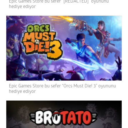
Epic Games Store bu sefer “[REDACTED]” oyununu
hediye ediyor
Epic Games Store bu sefer “Orcs Must Die! 3” oyununu
hediye ediyor