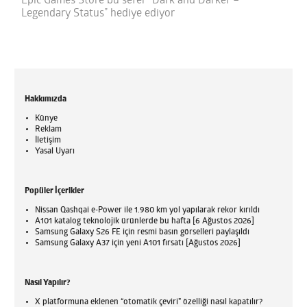
Epic Games Store bu sefer “Dark and Darker –
Legendary Status” hediye ediyor
Hakkımızda
Künye
Reklam
İletişim
Yasal Uyarı
Popüler İçerikler
Nissan Qashqai e-Power ile 1.980 km yol yapılarak rekor kırıldı
A101 katalog teknolojik ürünlerde bu hafta [6 Ağustos 2026]
Samsung Galaxy S26 FE için resmi basın görselleri paylaşıldı
Samsung Galaxy A37 için yeni A101 fırsatı [Ağustos 2026]
Nasıl Yapılır?
X platformuna eklenen “otomatik çeviri” özelliği nasıl kapatılır?