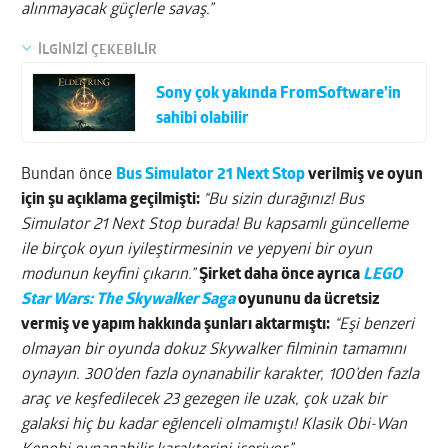
alınmayacak güçlerle savaş.”
İLGİNİZİ ÇEKEBİLİR
Sony çok yakında FromSoftware’in
sahibi olabilir
Bundan önce
Bus Simulator 21 Next Stop
verilmiş ve oyun
için şu açıklama geçilmişti:
“Bu sizin durağınız! Bus
Simulator 21 Next Stop burada! Bu kapsamlı güncelleme
ile birçok oyun iyileştirmesinin ve yepyeni bir oyun
modunun keyfini çıkarın.”
Şirket daha önce ayrıca
LEGO
Star Wars: The Skywalker Saga
oyununu da ücretsiz
vermiş ve yapım hakkında şunları aktarmıştı:
“
Eşi benzeri
olmayan bir oyunda dokuz Skywalker filminin tamamını
oynayın. 300’den fazla oynanabilir karakter, 100’den fazla
araç ve keşfedilecek 23 gezegen ile uzak, çok uzak bir
galaksi hiç bu kadar eğlenceli olmamıştı! Klasik Obi-Wan