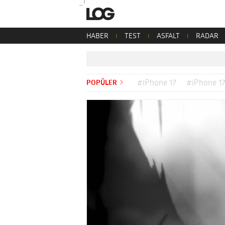
HABER
TEST
ASFALT
RADAR
POPÜLER
#iPhone 17
#iPhone 17