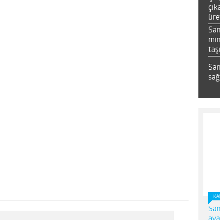
çık
üre
Sa
mim
taş
Sam
sağ
KA
Sam
ava