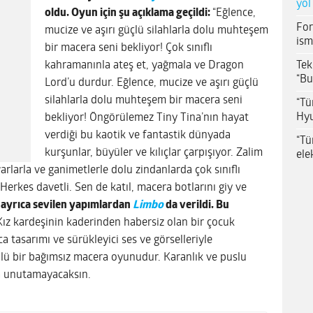
yol
oldu. Oyun için şu açıklama geçildi:
“Eğlence,
For
mucize ve aşırı güçlü silahlarla dolu muhteşem
ism
bir macera seni bekliyor! Çok sınıflı
Tek
kahramanınla ateş et, yağmala ve Dragon
“Bu
Lord’u durdur. Eğlence, mucize ve aşırı güçlü
silahlarla dolu muhteşem bir macera seni
“Tü
Hyu
bekliyor! Öngörülemez Tiny Tina’nın hayat
verdiği bu kaotik ve fantastik dünyada
“Tü
kurşunlar, büyüler ve kılıçlar çarpışıyor. Zalim
ele
larla ve ganimetlerle dolu zindanlarda çok sınıflı
Herkes davetli. Sen de katıl, macera botlarını giy ve
ayrıca sevilen yapımlardan
Limbo
da verildi. Bu
Kız kardeşinin kaderinden habersiz olan bir çocuk
a tasarımı ve sürükleyici ses ve görselleriyle
lü bir bağımsız macera oyunudur. Karanlık ve puslu
la unutamayacaksın.