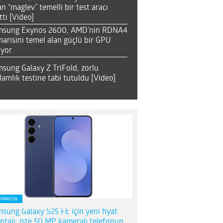
an “maglev” temelli bir test aracı
tti [Video]
msung Exynos 2600, AMD’nin RDNA4
arisini temel alan güçlü bir GPU
ıyor
sung Galaxy Z TriFold, zorlu
lamlık testine tabi tutuldu [Video]
MPANYA
sung Galaxy S25 FE için yeni fiyat
ntajı; işte 50 MP kameralı telefonun