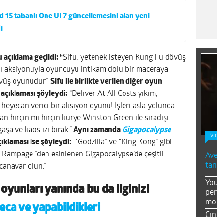
 15 tabanlı One UI 7 güncellemesini alan yeni
ı
u açıklama geçildi: “
Sifu, yetenek isteyen Kung Fu dövüş
rı aksiyonuyla oyuncuyu intikam dolu bir maceraya
övüş oyunudur.”
Sifu ile birlikte verilen diğer oyun
açıklaması şöyleydi:
“Deliver At All Costs yıkım,
, heyecan verici bir aksiyon oyunu! İşleri asla yolunda
an hırçın mı hırçın kurye Winston Green ile sıradışı
şa ve kaos izi bırak.”
Aynı zamanda
Gigapocalypse
Vİ
klaması ise şöyleydi:
““Godzilla” ve “King Kong” gibi
i “Rampage ”den esinlenen Gigapocalypse’de çeşitli
Ave
tan
 canavar olun.”
You
 oyunları yanında
bu da ilginizi
per
mou
ca ve yapabildikleri
Çin