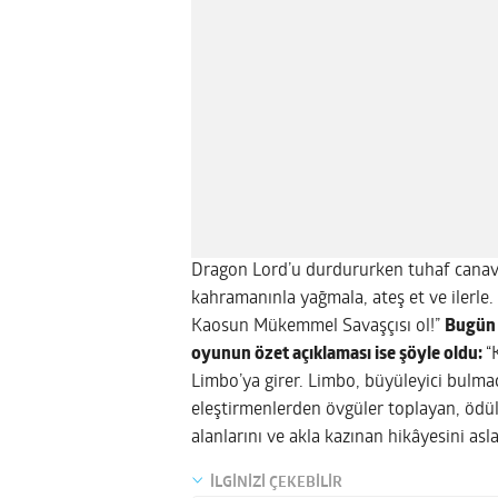
Dragon Lord’u durdururken tuhaf canavar
kahramanınla yağmala, ateş et ve ilerle. 
Kaosun Mükemmel Savaşçısı ol!”
Bugün 
oyunun özet açıklaması ise şöyle oldu:
“
Limbo’ya girer. Limbo, büyüleyici bulmac
eleştirmenlerden övgüler toplayan, ödül
alanlarını ve akla kazınan hikâyesini as
İLGİNİZİ ÇEKEBİLİR