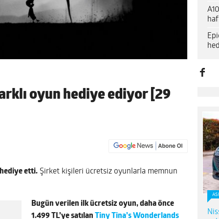
A10
haf
Epi
hed
arklı oyun hediye ediyor [29
hediye etti.
Şirket kişileri ücretsiz oyunlarla memnun
AS
Bugün verilen ilk ücretsiz oyun, daha önce
Nis
1.499 TL’ye satılan
Tiny Tina’s Wonderlands