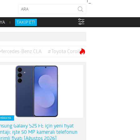
YA
TAKİP ET!
Mercedes-Benz CLA
#Toyota Corolla
MPANYA
sung Galaxy S25 FE için yeni fiyat
ntajı; işte 50 MP kameralı telefonun
irimli fiyatı [Ağustos 2026]