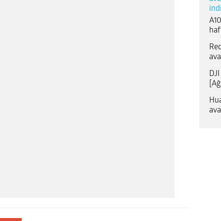
ind
A10
haf
Red
ava
DJI
[Ağ
Hua
ava