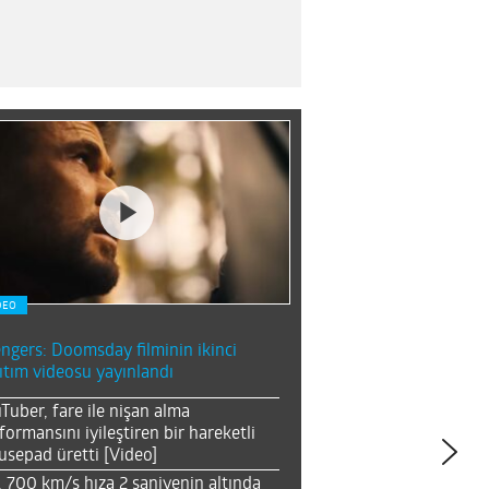
DEO
ngers: Doomsday filminin ikinci
ıtım videosu yayınlandı
Tuber, fare ile nişan alma
formansını iyileştiren bir hareketli
sepad üretti [Video]
, 700 km/s hıza 2 saniyenin altında