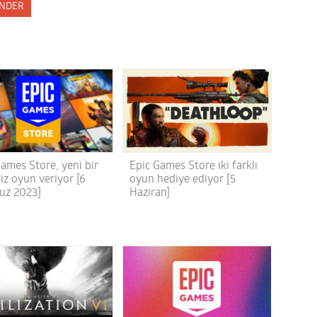
NDER
Games Store, yeni bir
Epic Games Store iki farklı
iz oyun veriyor [6
oyun hediye ediyor [5
uz 2023]
Haziran]