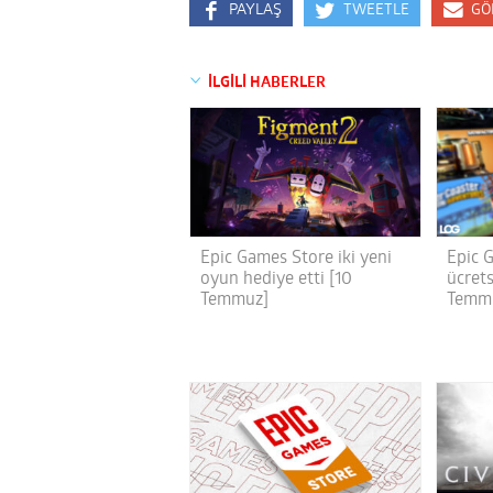
PAYLAŞ
TWEETLE
GÖ
İLGİLİ HABERLER
Epic Games Store iki yeni
Epic 
oyun hediye etti [10
ücrets
Temmuz]
Temm