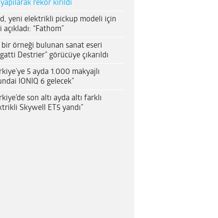
 yapılarak rekor kırıldı
d, yeni elektrikli pickup modeli için
i açıkladı: “Fathom”
 bir örneği bulunan sanat eseri
gatti Destrier” görücüye çıkarıldı
rkiye’ye 5 ayda 1.000 makyajlı
ndai IONIQ 6 gelecek”
rkiye’de son altı ayda altı farklı
ktrikli Skywell ET5 yandı”