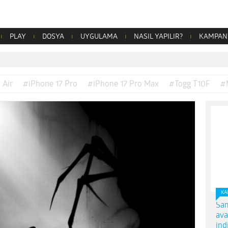
PLAY
DOSYA
UYGULAMA
NASIL YAPILIR?
KAMPAN
 Air
#iPhone 17 Pro
#iPhone 17 Pro Max
#Togg T10F
#
KA
Sam
ava
ind