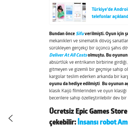
Türkiye’de Android
telefonlar açıkland
Bundan önce
Sifu
verilmişti. Oyun için ş
mekanikleri ve sinematik dövüş sanatla
sürükleyen gerçekçi bir üçüncü şahıs d
Deliver At All Costs
olmuştu. Bu oyunun 
absürtlük ve entrikanın birbirine girdiği
gitmeyen ve gizemli bir geçmişe sahip ol
kargolar teslim ederken arkanda bir karga
oyunu da hediye edilmişti
.
Bu oyunun açı
klasik Kaijū filmlerinden ve oyun klasiğ
becerilere sahip özelleştirilebilir dev bir
Ücretsiz Epic Games Store
çekebilir:
İnsansı robot Ame