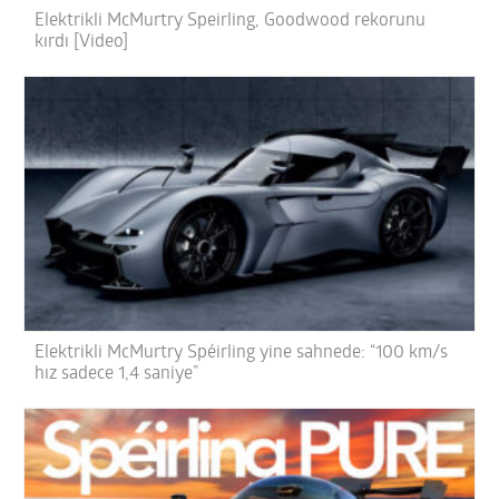
Elektrikli McMurtry Speirling, Goodwood rekorunu
kırdı [Video]
Elektrikli McMurtry Spéirling yine sahnede: “100 km/s
hız sadece 1,4 saniye”