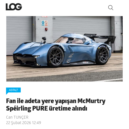
ASFALT
Fan ile adeta yere yapışan McMurtry
Spéirling PURE üretime alındı
Can TUNÇER
22 Şubat 2026 12:49