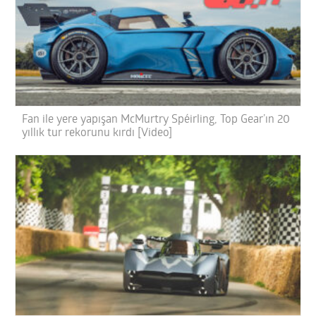
Fan ile yere yapışan McMurtry Spéirling, Top Gear’ın 20
yıllık tur rekorunu kırdı [Video]