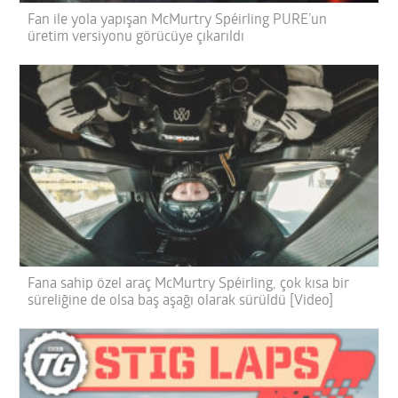
Fan ile yola yapışan McMurtry Spéirling PURE’un
üretim versiyonu görücüye çıkarıldı
Fana sahip özel araç McMurtry Spéirling, çok kısa bir
süreliğine de olsa baş aşağı olarak sürüldü [Video]