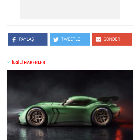
PAYLAŞ
TWEETLE
GÖNDER
İLGİLİ HABERLER