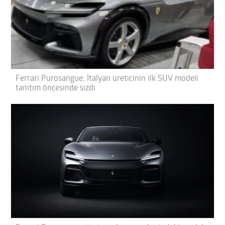
Ferrari Purosangue; İtalyan üreticinin ilk SUV modeli
tanıtım öncesinde sızdı