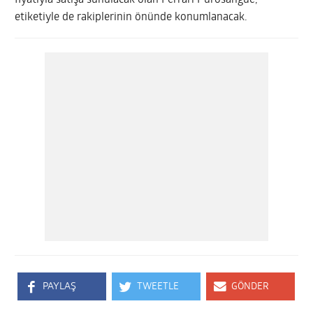
fiyatıyla satışa sunulacak olan Ferrari Purosangue,
etiketiyle de rakiplerinin önünde konumlanacak.
PAYLAŞ
TWEETLE
GÖNDER