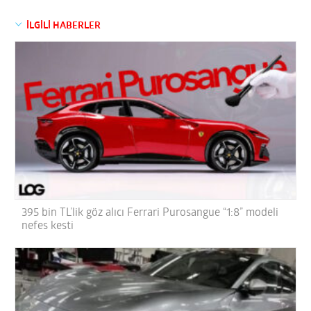
İLGİLİ HABERLER
395 bin TL’lik göz alıcı Ferrari Purosangue “1:8” modeli
nefes kesti