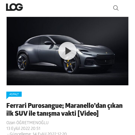
ASFALT
Ferrari Purosangue; Maranello’dan çıkan
ilk SUV ile tanışma vakti [Video]
Ozan ÖĞRETMENOĞLU
13 Eylül 2022 20:51
- Güncelleme: 14 Eylül 2022 12:20