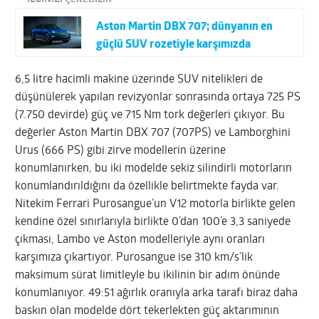
Aston Martin DBX 707; dünyanın en
güçlü SUV rozetiyle karşımızda
6,5 litre hacimli makine üzerinde SUV nitelikleri de
düşünülerek yapılan revizyonlar sonrasında ortaya 725 PS
(7.750 devirde) güç ve 715 Nm tork değerleri çıkıyor. Bu
değerler Aston Martin DBX 707 (707PS) ve Lamborghini
Urus (666 PS) gibi zirve modellerin üzerine
konumlanırken, bu iki modelde sekiz silindirli motorların
konumlandırıldığını da özellikle belirtmekte fayda var.
Nitekim Ferrari Purosangue’un V12 motorla birlikte gelen
kendine özel sınırlarıyla birlikte 0’dan 100’e 3,3 saniyede
çıkması, Lambo ve Aston modelleriyle aynı oranları
karşımıza çıkartıyor. Purosangue ise 310 km/s’lik
maksimum sürat limitleyle bu ikilinin bir adım önünde
konumlanıyor. 49:51 ağırlık oranıyla arka tarafı biraz daha
baskın olan modelde dört tekerlekten güç aktarımının