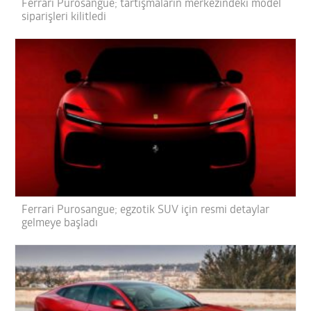
Ferrari Purosangue; tartışmaların merkezindeki model
siparişleri kilitledi
Ferrari Purosangue; egzotik SUV için resmi detaylar
gelmeye başladı