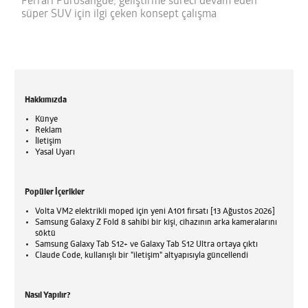
Ferrari Purosangue; geliştirme süreci devam eden
süper SUV için ilgi çeken konsept çalışma
Hakkımızda
Künye
Reklam
İletişim
Yasal Uyarı
Popüler İçerikler
Volta VM2 elektrikli moped için yeni A101 fırsatı [13 Ağustos 2026]
Samsung Galaxy Z Fold 8 sahibi bir kişi, cihazının arka kameralarını
söktü
Samsung Galaxy Tab S12+ ve Galaxy Tab S12 Ultra ortaya çıktı
Claude Code, kullanışlı bir "iletişim" altyapısıyla güncellendi
Nasıl Yapılır?