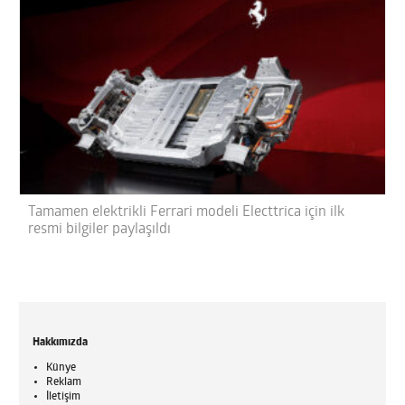
Tamamen elektrikli Ferrari modeli Electtrica için ilk
resmi bilgiler paylaşıldı
Hakkımızda
Künye
Reklam
İletişim