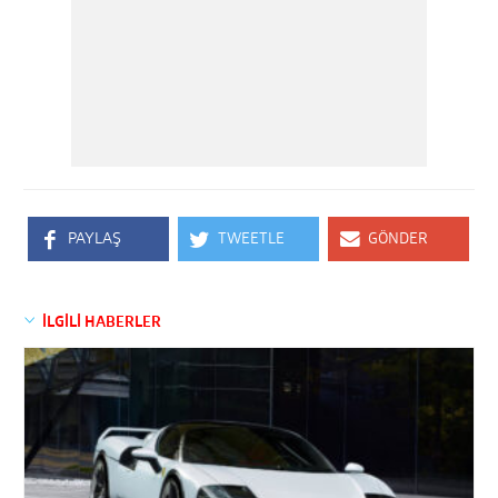
PAYLAŞ
TWEETLE
GÖNDER
İLGİLİ HABERLER