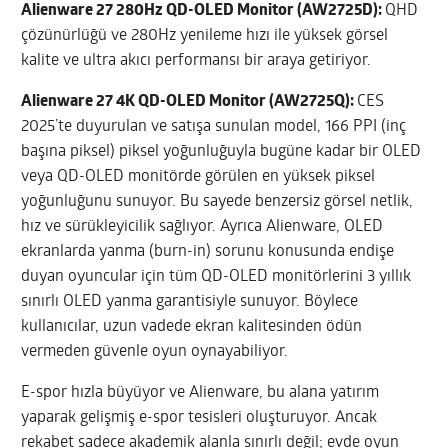
Alienware 27 280Hz QD-OLED Monitor (AW2725D):
QHD
çözünürlüğü ve 280Hz yenileme hızı ile yüksek görsel
kalite ve ultra akıcı performansı bir araya getiriyor.
Alienware 27 4K QD-OLED Monitor (AW2725Q):
CES
2025’te duyurulan ve satışa sunulan model, 166 PPI (inç
başına piksel) piksel yoğunluğuyla bugüne kadar bir OLED
veya QD-OLED monitörde görülen en yüksek piksel
yoğunluğunu sunuyor. Bu sayede benzersiz görsel netlik,
hız ve sürükleyicilik sağlıyor. Ayrıca Alienware, OLED
ekranlarda yanma (burn-in) sorunu konusunda endişe
duyan oyuncular için tüm QD-OLED monitörlerini 3 yıllık
sınırlı OLED yanma garantisiyle sunuyor. Böylece
kullanıcılar, uzun vadede ekran kalitesinden ödün
vermeden güvenle oyun oynayabiliyor.
E-spor hızla büyüyor ve Alienware, bu alana yatırım
yaparak gelişmiş e-spor tesisleri oluşturuyor. Ancak
rekabet sadece akademik alanla sınırlı değil; evde oyun