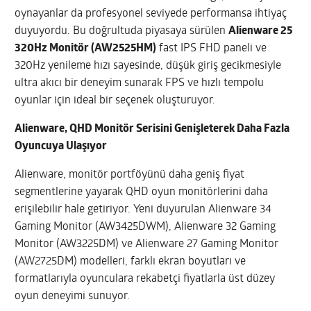
oynayanlar da profesyonel seviyede performansa ihtiyaç
duyuyordu. Bu doğrultuda piyasaya sürülen
Alienware 25
320Hz Monitör (AW2525HM)
fast IPS FHD paneli ve
320Hz yenileme hızı sayesinde, düşük giriş gecikmesiyle
ultra akıcı bir deneyim sunarak FPS ve hızlı tempolu
oyunlar için ideal bir seçenek oluşturuyor.
Alienware, QHD Monitör Serisini Genişleterek Daha Fazla
Oyuncuya Ulaşıyor
Alienware, monitör portföyünü daha geniş fiyat
segmentlerine yayarak QHD oyun monitörlerini daha
erişilebilir hale getiriyor. Yeni duyurulan Alienware 34
Gaming Monitor (AW3425DWM), Alienware 32 Gaming
Monitor (AW3225DM) ve Alienware 27 Gaming Monitor
(AW2725DM) modelleri, farklı ekran boyutları ve
formatlarıyla oyunculara rekabetçi fiyatlarla üst düzey
oyun deneyimi sunuyor.