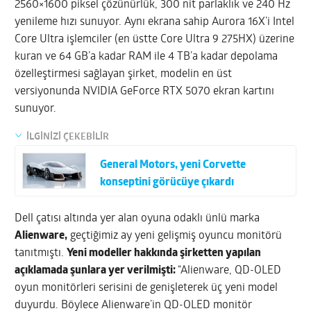
2560×1600 piksel çözünürlük, 300 nit parlaklık ve 240 Hz
yenileme hızı sunuyor. Aynı ekrana sahip Aurora 16X’i Intel
Core Ultra işlemciler (en üstte Core Ultra 9 275HX) üzerine
kuran ve 64 GB’a kadar RAM ile 4 TB’a kadar depolama
özelleştirmesi sağlayan şirket, modelin en üst
versiyonunda NVIDIA GeForce RTX 5070 ekran kartını
sunuyor.
İLGİNİZİ ÇEKEBİLİR
General Motors, yeni Corvette
konseptini görücüye çıkardı
Dell çatısı altında yer alan oyuna odaklı ünlü marka
Alienware,
geçtiğimiz ay yeni gelişmiş oyuncu monitörü
tanıtmıştı.
Yeni modeller hakkında şirketten yapılan
açıklamada şunlara yer verilmişti:
“Alienware, QD-OLED
oyun monitörleri serisini de genişleterek üç yeni model
duyurdu. Böylece Alienware’in QD-OLED monitör