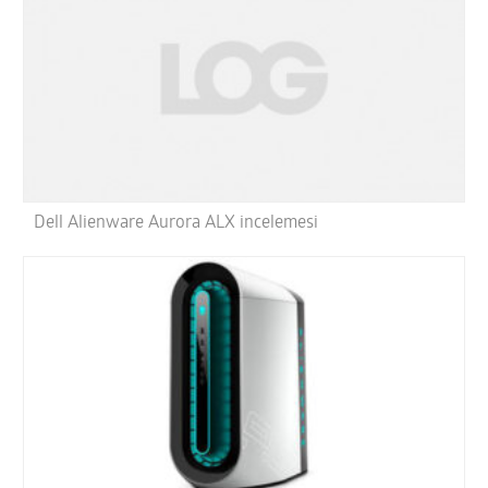
Dell Alienware Aurora ALX incelemesi