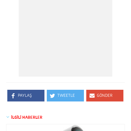
PAYLAŞ
TWEETLE
GÖNDER
İLGİLİ HABERLER