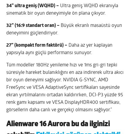
34” ultra geniş (WQHD) –
Ultra geniş WQHD ekranıyla
sinematik bir oyun deneyimiyle ön plana çıkıyor.
32” (16:9 standart oran) –
Büyük ekranlı masaüstü oyun
deneyimini güçlendiriyor.
27” (kompakt form faktörü) –
Daha az yer kaplayan
yapısıyla aynı güçlü performansı sunuyor.
Tüm modeller 180Hz yenileme hızı ve 1ms gri-gri tepki
süresiyle hareket bulanıklığını en aza indirerek ultra akıcı
bir oyun deneyimi sağlıyor. NVIDIA G-SYNC, AMD
FreeSync ve VESA AdaptiveSync sertifikaları sayesinde
ekran yırtılmalarını ortadan kaldırırken, DCI-P3 yüzde 95
renk gamı kapsamı ve VESA DisplayHDR400 sertifikası,
görsellerin daha canlı ve gerçekçi olmasını sağlıyor.”
Alienware 16 Aurora bu da ilginizi