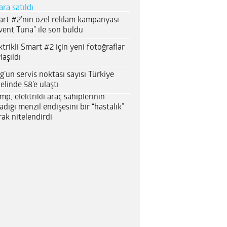
ara satıldı
rt #2’nin özel reklam kampanyası
vent Tuna” ile son buldu
ktrikli Smart #2 için yeni fotoğraflar
laşıldı
g’un servis noktası sayısı Türkiye
elinde 58’e ulaştı
mp, elektrikli araç sahiplerinin
adığı menzil endişesini bir “hastalık”
rak nitelendirdi