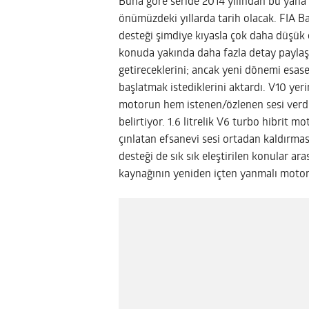
Buna göre seride 2014 yılından bu yana k
önümüzdeki yıllarda tarih olacak. FIA 
desteği şimdiye kıyasla çok daha düşük o
konuda yakında daha fazla detay paylaşa
getireceklerini; ancak yeni dönemi esase
başlatmak istediklerini aktardı. V10 yer
motorun hem istenen/özlenen sesi verdi
belirtiyor. 1.6 litrelik V6 turbo hibrit m
çınlatan efsanevi sesi ortadan kaldırması
desteği de sık sık eleştirilen konular a
kaynağının yeniden içten yanmalı motor o