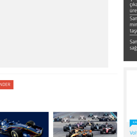
çık
üre
Sa
mim
taş
Sam
sağ
NDER
KA
Vol