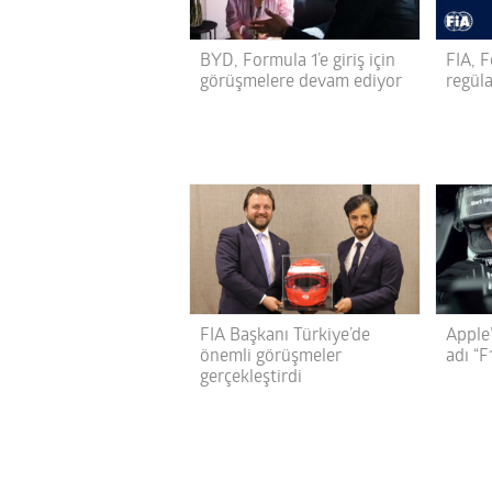
BYD, Formula 1’e giriş için
FIA, F
görüşmelere devam ediyor
regül
FIA Başkanı Türkiye’de
Apple’
önemli görüşmeler
adı “F
gerçekleştirdi