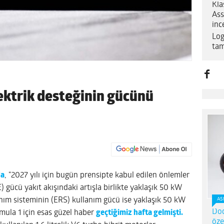
Kla
Ass
inc
Log
tam
ektrik desteğinin gücünü
da
, “2027 yılı için bugün prensipte kabul edilen önlemler
gücü yakıt akışındaki artışla birlikte yaklaşık 50 kW
azanım sisteminin (ERS) kullanım gücü ise yaklaşık 50 kW
AS
Dod
rmula 1 için esas güzel haber
geçtiğimiz hafta gelmişti.
öze