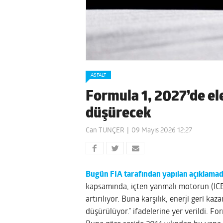
ASFALT
Formula 1, 2027’de el
düşürecek
Can TUNÇER
09 Mayıs 2026 12:27
Bugün FIA tarafından yapılan açıklama
kapsamında, içten yanmalı motorun (ICE) 
artırılıyor. Buna karşılık, enerji geri k
düşürülüyor.” ifadelerine yer verildi. Fo