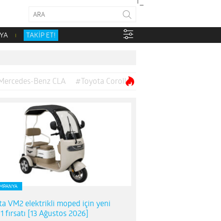
YA
TAKİP ET!
Mercedes-Benz CLA
#Toyota Corolla
MPANYA
ta VM2 elektrikli moped için yeni
1 fırsatı [13 Ağustos 2026]