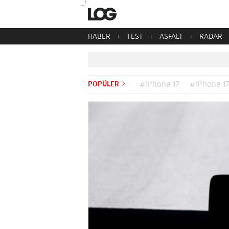
HABER
TEST
ASFALT
RADAR
POPÜLER
#iPhone 17
#iPhone 17