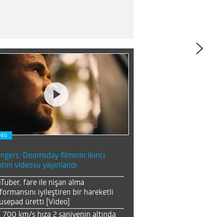
DEO
ngers: Doomsday filminin ikinci
ıtım videosu yayınlandı
Tuber, fare ile nişan alma
formansını iyileştiren bir hareketli
sepad üretti [Video]
, 700 km/s hıza 2 saniyenin altında