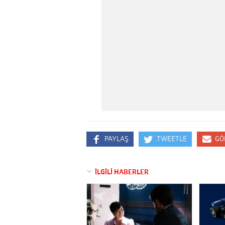
PAYLAŞ
TWEETLE
GÖ
İLGİLİ HABERLER