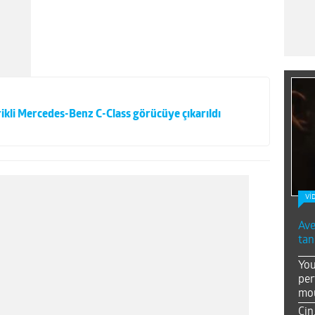
kli Mercedes-Benz C-Class görücüye çıkarıldı
Vİ
Ave
tan
You
per
mou
Çin