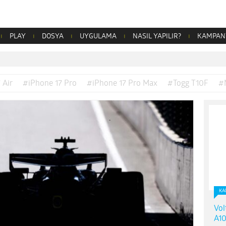
PLAY
DOSYA
UYGULAMA
NASIL YAPILIR?
KAMPAN
 Air
#iPhone 17 Pro
#iPhone 17 Pro Max
#Togg T10F
#
KA
Vol
A10