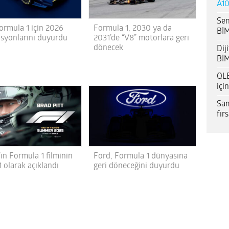
A10
Sen
ormula 1 için 2026
Formula 1, 2030 ya da
BİM
asyonlarını duyurdu
2031’de “V8” motorlara geri
dönecek
Dij
BİM
QLE
içi
Sam
fır
ın Formula 1 filminin
Ford, Formula 1 dünyasına
1 olarak açıklandı
geri döneceğini duyurdu