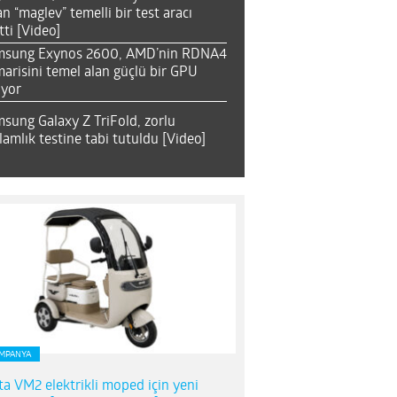
an “maglev” temelli bir test aracı
tti [Video]
msung Exynos 2600, AMD’nin RDNA4
arisini temel alan güçlü bir GPU
ıyor
sung Galaxy Z TriFold, zorlu
lamlık testine tabi tutuldu [Video]
MPANYA
ta VM2 elektrikli moped için yeni