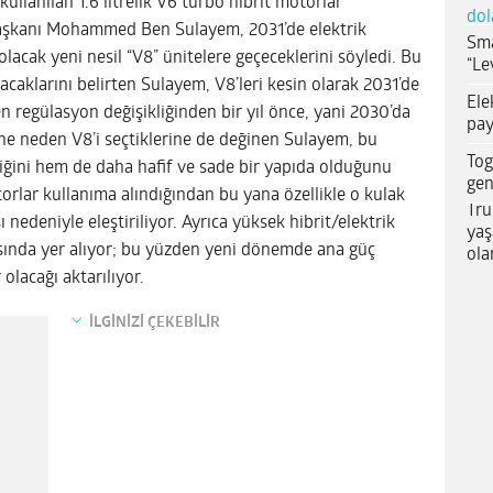
ullanılan 1.6 litrelik V6 turbo hibrit motorlar
dol
Başkanı Mohammed Ben Sulayem, 2031’de elektrik
Sma
lacak yeni nesil “V8” ünitelere geçeceklerini söyledi. Bu
“Le
caklarını belirten Sulayem, V8’leri kesin olarak 2031’de
Ele
n regülasyon değişikliğinden bir yıl önce, yani 2030’da
pay
ine neden V8’i seçtiklerine de değinen Sulayem, bu
Tog
ğini hem de daha hafif ve sade bir yapıda olduğunu
gen
otorlar kullanıma alındığından bu yana özellikle o kulak
Tru
 nedeniyle eleştiriliyor. Ayrıca yüksek hibrit/elektrik
yaş
rasında yer alıyor; bu yüzden yeni dönemde ana güç
ola
lacağı aktarılıyor.
İLGİNİZİ ÇEKEBİLİR