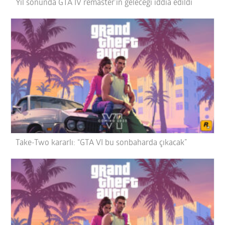
Yıl sonunda GTA IV remaster’ın geleceği iddia edildi
Take-Two kararlı: “GTA VI bu sonbaharda çıkacak”