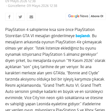
09 Mayıs 2026 12:38
- Güncelleme: 09 Mayıs 2026 12:38
PlayStation 4 sahiplerine kısa süre önce PlayStation
Store’dan GTA VI mesajları gönderilmeye
başlandı
. Bu
mesajların arkasında oyunun PlayStation 4’e çıkmayacak
olması yer alıyor. “İstek listenize eklediğiniz bu oyunu
oynamak istiyorsanız PlayStation 5 almanız gerekiyor”
diyen şirket, bu mesajlarda oyunun “19 Kasım 2026” olarak
açıklanan “son” çıkış tarihine de yer veriyor. İki ana
karakteri merkeze alan yeni GTA’da, “Bonnie and Clyde”
tarzında aksiyonu oldukça bol bir işleyiş karşımıza çıkacak.
Resmi açıklamasında, “Grand Theft Auto VI, Grand Theft
Auto serisinin şimdiye kadarki en büyük ve en sürükleyici
evriminde, Vice City’nin neon ışıklı sokaklarına ve ötesine
ev sahipliği yapan Leonida eyaletine gidiyor.” ifadelerine
yer verilen oyun, milyonlarca PlayStation 5 ve Xbox Series