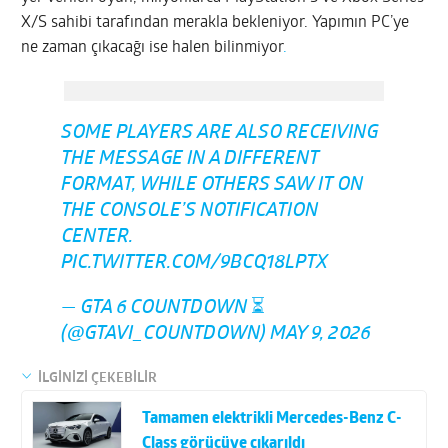
X/S sahibi tarafından merakla bekleniyor. Yapımın PC’ye
ne zaman çıkacağı ise halen bilinmiyor
.
SOME PLAYERS ARE ALSO RECEIVING
THE MESSAGE IN A DIFFERENT
FORMAT, WHILE OTHERS SAW IT ON
THE CONSOLE’S NOTIFICATION
CENTER.
PIC.TWITTER.COM/9BCQ18LPTX
— GTA 6 COUNTDOWN ⏳
(@GTAVI_COUNTDOWN)
MAY 9, 2026
İLGİNİZİ ÇEKEBİLİR
Tamamen elektrikli Mercedes-Benz C-
Class görücüye çıkarıldı