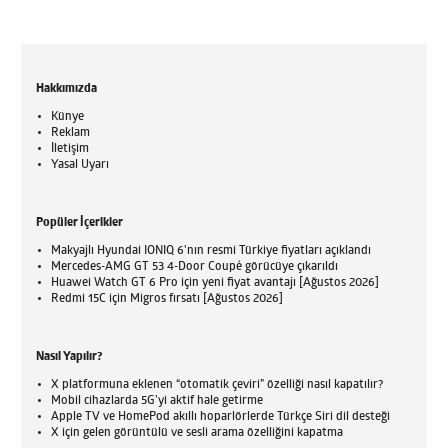
Hakkımızda
Künye
Reklam
İletişim
Yasal Uyarı
Popüler İçerikler
Makyajlı Hyundai IONIQ 6'nın resmi Türkiye fiyatları açıklandı
Mercedes-AMG GT 53 4-Door Coupé görücüye çıkarıldı
Huawei Watch GT 6 Pro için yeni fiyat avantajı [Ağustos 2026]
Redmi 15C için Migros fırsatı [Ağustos 2026]
Nasıl Yapılır?
X platformuna eklenen “otomatik çeviri” özelliği nasıl kapatılır?
Mobil cihazlarda 5G’yi aktif hale getirme
Apple TV ve HomePod akıllı hoparlörlerde Türkçe Siri dil desteği
X için gelen görüntülü ve sesli arama özelliğini kapatma