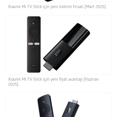
Xiaomi Mi TV Stick için yeni indirim fırsatı [Mart 2025]
Xiaomi Mi TV Stick için yeni fiyat avantajı [Haziran
2025]