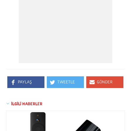
PAYLAŞ
TWEETLE
GÖNDER
İLGİLİ HABERLER