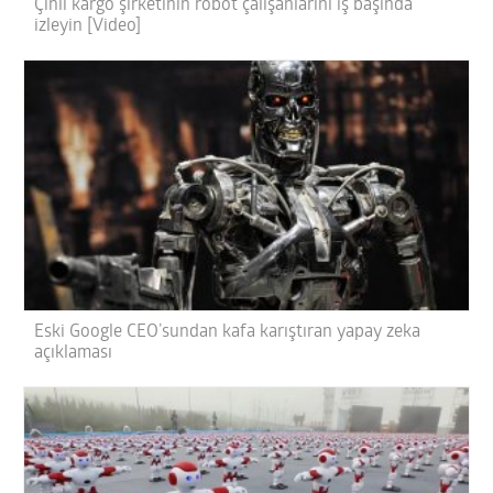
Çinli kargo şirketinin robot çalışanlarını iş başında
izleyin [Video]
Eski Google CEO’sundan kafa karıştıran yapay zeka
açıklaması