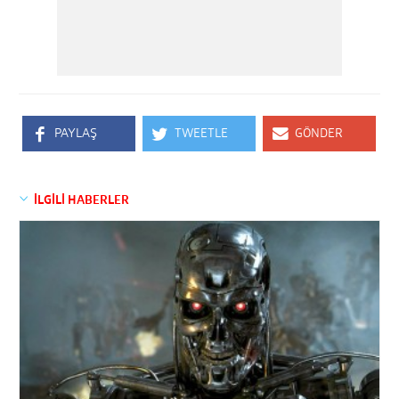
PAYLAŞ
TWEETLE
GÖNDER
İLGİLİ HABERLER