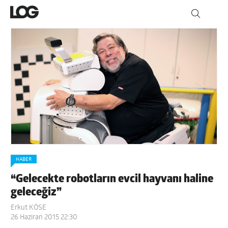
HABER
“Gelecekte robotların evcil hayvanı haline
geleceğiz”
Erkut KÖSE
26 Haziran 2015 22:30