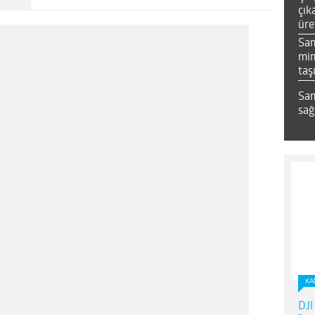
çık
üre
Sa
mim
taş
Sam
sağ
KA
DJI