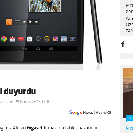
Me
gör
Ara
Öze
zam
ni duyurdu
celleme: 29 Kasım 2013 13:10
AS
dığımız Alman
Gigaset
firması da tablet pazarının
Me