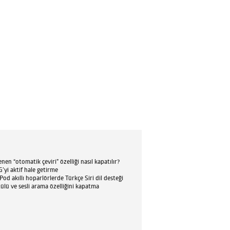
en “otomatik çeviri” özelliği nasıl kapatılır?
’yi aktif hale getirme
d akıllı hoparlörlerde Türkçe Siri dil desteği
tülü ve sesli arama özelliğini kapatma