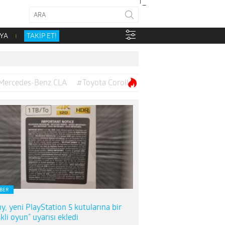
YA
TAKİP ET!
Mercedes-Benz CLA
#Toyota Corolla
BER
y, yeni PlayStation 5 kutularına bir
skli oyun” uyarısı ekledi