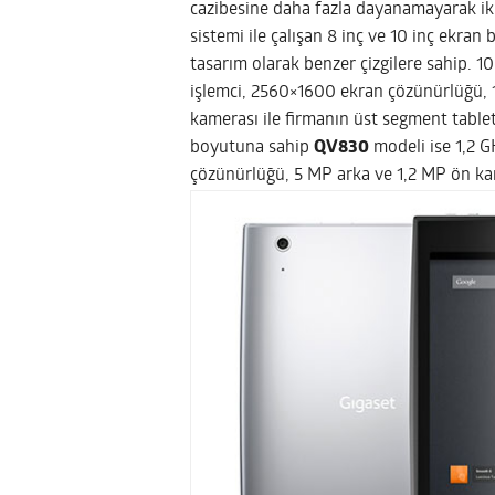
cazibesine daha fazla dayanamayarak iki
sistemi ile çalışan 8 inç ve 10 inç ekra
tasarım olarak benzer çizgilere sahip.
10
işlemci, 2560×1600 ekran çözünürlüğü, 16
kamerası ile firmanın üst segment table
boyutuna sahip
QV830
modeli ise 1,2 G
çözünürlüğü, 5 MP arka ve 1,2 MP ön kame