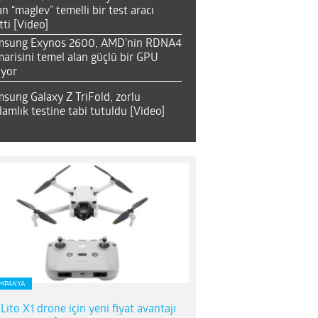
an “maglev” temelli bir test aracı
tti [Video]
msung Exynos 2600, AMD’nin RDNA4
arisini temel alan güçlü bir GPU
ıyor
sung Galaxy Z TriFold, zorlu
lamlık testine tabi tutuldu [Video]
MPANYA
 Lito X1 drone için yeni fiyat avantajı