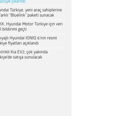
ücüye çıkarıldı
ndai Türkiye, yeni araç sahiplerine
farklı “Bluelink” paketi sunacak
K, Hyundai Motor Türkiye için veri
al bildirimi geçti
yajlı Hyundai IONIQ 6’nın resmi
kiye fiyatları açıklandı
ktrikli Kia EV2, çok yakında
kiye’de satışa sunulacak