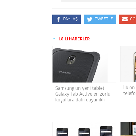
PAYLAŞ
TWEETLE
GÖ
İLGİLİ HABERLER
İlk ön
Samsung’un yeni tableti
telef
Galaxy Tab Active en zorlu
koşullara dahi dayanıklı