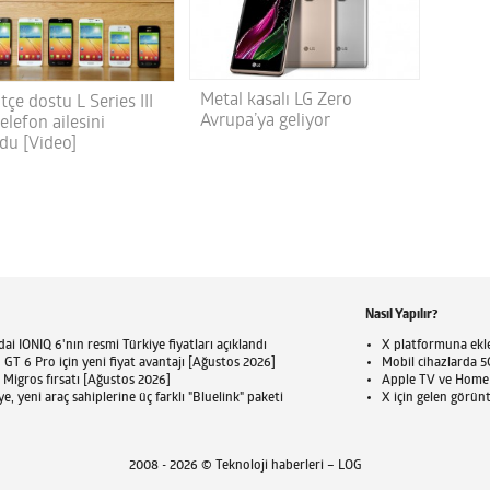
Metal kasalı LG Zero
tçe dostu L Series III
Avrupa’ya geliyor
 telefon ailesini
du [Video]
Nasıl Yapılır?
ai IONIQ 6'nın resmi Türkiye fiyatları açıklandı
X platformuna eklen
T 6 Pro için yeni fiyat avantajı [Ağustos 2026]
Mobil cihazlarda 5G
 Migros fırsatı [Ağustos 2026]
Apple TV ve HomePo
e, yeni araç sahiplerine üç farklı "Bluelink" paketi
X için gelen görün
2008 - 2026 © Teknoloji haberleri – LOG