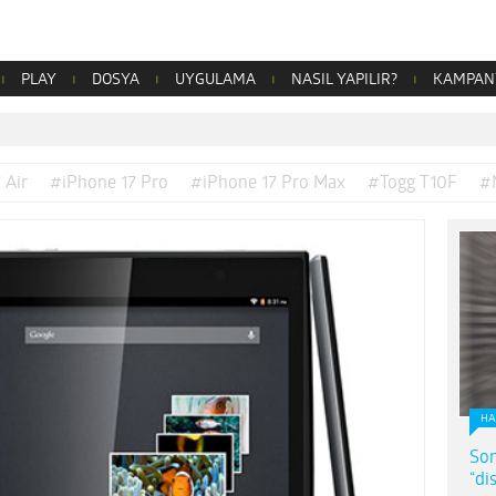
PLAY
DOSYA
UYGULAMA
NASIL YAPILIR?
KAMPAN
 Air
#iPhone 17 Pro
#iPhone 17 Pro Max
#Togg T10F
#
HA
Son
“di