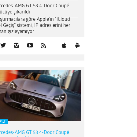
rcedes-AMG GT 53 4-Door Coupé
ücüye çıkarıldı
ştırmacılara göre Apple’ın “iCloud
l Geçiş” sistemi, IP adreslerini her
an gizleyemiyor
FALT
rcedes-AMG GT 53 4-Door Coupé