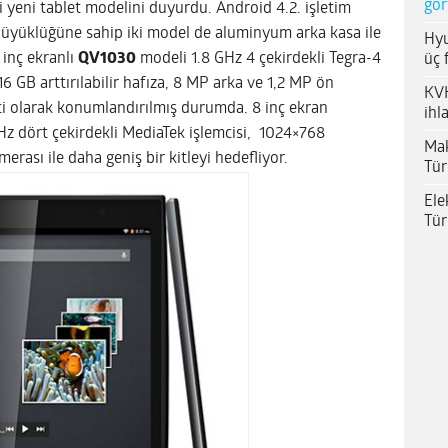
gör
 yeni tablet modelini duyurdu. Android 4.2. işletim
n büyüklüğüne sahip iki model de aluminyum arka kasa ile
Hyu
 inç ekranlı
QV1030
modeli 1.8 GHz 4 çekirdekli Tegra-4
üç 
 GB arttırılabilir hafıza, 8 MP arka ve 1,2 MP ön
KVK
ti olarak konumlandırılmış durumda. 8 inç ekran
ihl
Hz dört çekirdekli MediaTek işlemcisi, 1024×768
Mak
rası ile daha geniş bir kitleyi hedefliyor.
Tür
Ele
Tür