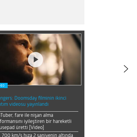
DEO
ngers: Doomsday filminin ikinci
ıtım videosu yayınlandı
Tuber, fare ile nişan alma
formansını iyileştiren bir hareketli
sepad üretti [Video]
, 700 km/s hıza 2 saniyenin altında