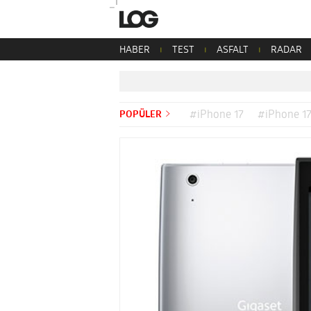
HABER
TEST
ASFALT
RADAR
POPÜLER
#iPhone 17
#iPhone 17