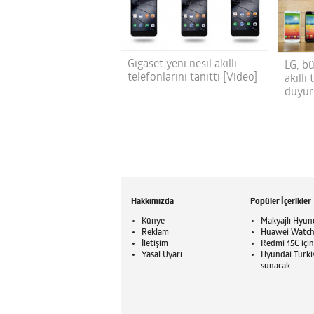
Gigaset yeni nesil akıllı
LG, bü
telefonlarını tanıttı [Video]
akıllı
duyur
Hakkımızda
Popüler İçerikler
Künye
Makyajlı Hyund
Reklam
Huawei Watch G
İletişim
Redmi 15C için
Yasal Uyarı
Hyundai Türkiy
sunacak