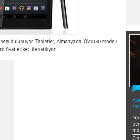
çeneği bulunuyor. Tabletler, Almanya’da QV1030 modeli
fiyat etiketi ile satılıyor.
Vİ
Ave
tan
You
per
mou
Çin