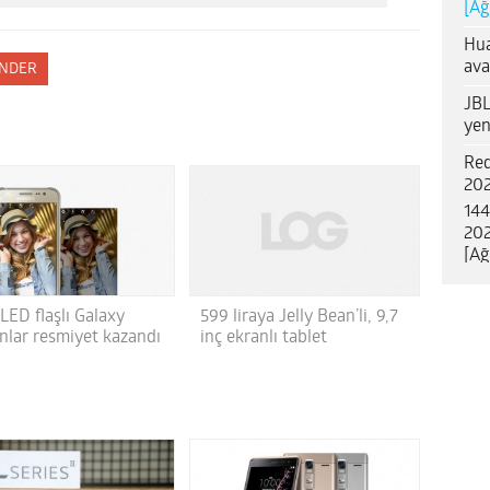
[Ağ
Hua
ava
NDER
JBL
yen
Red
202
144
202
[Ağ
 LED flaşlı Galaxy
599 liraya Jelly Bean’li, 9,7
onlar resmiyet kazandı
inç ekranlı tablet