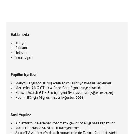
Hakkımızda
Künye
Reklam
İletişim
Yasal Uyarı
Popüler İçerikler
Makyajlı Hyundai IONIQ 6'nın resmi Türkiye fiyatları açıklandı
Mercedes-AMG GT 53 4-Door Coupé görücüye çıkarıldı
Huawei Watch GT 6 Pro için yeni fiyat avantajı [Ağustos 2026]
Redmi 15C için Migros fırsatı [Ağustos 2026]
Nasıl Yapılır?
X platformuna eklenen “otomatik çeviri” özelliği nasıl kapatılır?
Mobil cihazlarda 5G’yi aktif hale getirme
Apple TV ve HomePod akıllı hoparlörlerde Türkçe Siri dil desteği