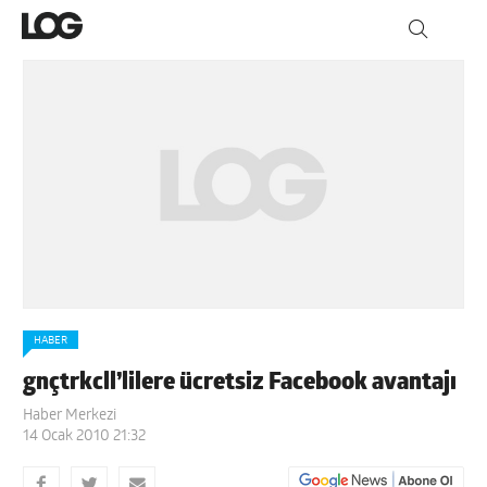
HABER
gnçtrkcll’lilere ücretsiz Facebook avantajı
Haber Merkezi
14 Ocak 2010 21:32