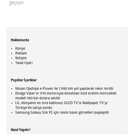
geçiyor
Hakkımızda
Künye
Reklam
İletişim
Yasal Uyarı
Popüler İçerikler
Nissan Qashqai e-Power ile 1.980 km yol yapılarak rekor kırıldı
Dodge Viper'ın V10 motoruyla donatılan özel üretim motosiklet
modeli 180 bin dolara satıldı
LG, dünyanın en ince kablosuz OLED TV’si Wallpaper TV’yi
Türkiye’de satışa sundu
Samsung Galaxy S26 FE için resmi basın görselleri paylaşıldı
Nasıl Yapılır?