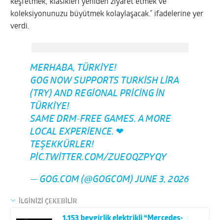
keşfetmek, klasikleri yeniden ziyaret etmek ve
koleksiyonunuzu büyütmek kolaylaşacak.” ifadelerine yer
verdi.
MERHABA, TÜRKIYE!
GOG NOW SUPPORTS TURKISH LIRA
(TRY) AND REGIONAL PRICING IN
TÜRKIYE!
SAME DRM-FREE GAMES. A MORE
LOCAL EXPERIENCE. ❤
TEŞEKKÜRLER!
PIC.TWITTER.COM/ZUEOQZPYQY
— GOG.COM (@GOGCOM)
JUNE 3, 2026
İLGİNİZİ ÇEKEBİLİR
1.153 beygirlik elektrikli “Mercedes-