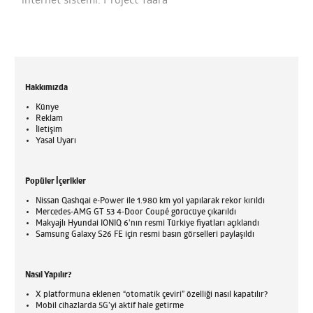
internet sistemi: Project Taara
Hakkımızda
Künye
Reklam
İletişim
Yasal Uyarı
Popüler İçerikler
Nissan Qashqai e-Power ile 1.980 km yol yapılarak rekor kırıldı
Mercedes-AMG GT 53 4-Door Coupé görücüye çıkarıldı
Makyajlı Hyundai IONIQ 6'nın resmi Türkiye fiyatları açıklandı
Samsung Galaxy S26 FE için resmi basın görselleri paylaşıldı
Nasıl Yapılır?
X platformuna eklenen “otomatik çeviri” özelliği nasıl kapatılır?
Mobil cihazlarda 5G’yi aktif hale getirme