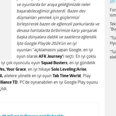
yol
ve oyunlarda bir araya geldiğimizde neler
For
başarabileceğimizi gösterdi. Bazen dev
ism
düşmanları yenmek için güçlerimizi
Tek
birleştirerek bazen de eğlenceli parkurlarda ve
“Bu
devasa haritalarda birbirimize karşı yarışarak
başka dünyalara daldık ve saatlerce eğlendik.
“Tü
Hyu
İşte Google Play’de 2024’ün en iyi
oyunları.”
açıklamasını yapan Google, en iyi
“Tü
oyun olarak
AFK Journey’
i seçti. En iyi çoklu
ele
n iyi çok oyunculu oyun
Squad Busters
, en iyi gündelik
Yes, Your Grace
, en iyi hikaye
Solo Leveling:Arise
,
l,
ailelere yönelik en iyi oyun
Tab Time World
, Play
lliance TD
, PC’de oynanabilen en iyi Google Play oyunu
ildi.