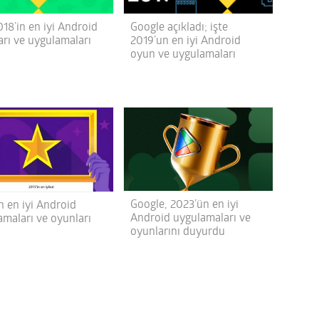
018’in en iyi Android
Google açıkladı; işte
arı ve uygulamaları
2019’un en iyi Android
oyun ve uygulamaları
Google, 2023’ün en iyi
n en iyi Android
Android uygulamaları ve
amaları ve oyunları
oyunlarını duyurdu