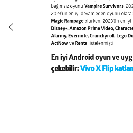
bağımsız oyunu
Vampire Survivors
, 20
2023’ün en iyi devam eden oyunu olara
Magic Rampage
olurken, 2023’ün en iyi
Disney+, Amazon Prime Video, Characte
Alarmy, Evernote, Crunchyroll, Lego Du
ActNow
ve
Renta
listelenmişti.
En iyi Android oyun ve uy
çekebilir:
Vivo X Flip katla