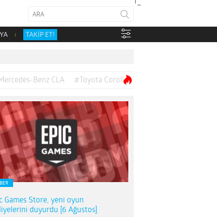
YA
TAKİP ET!
Mercedes-Benz CLA
#Toyota Corolla
BER
c Games Store, yeni oyun
iyelerini duyurdu [6 Ağustos]