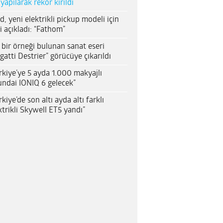
 yapılarak rekor kırıldı
d, yeni elektrikli pickup modeli için
i açıkladı: “Fathom”
 bir örneği bulunan sanat eseri
gatti Destrier” görücüye çıkarıldı
rkiye’ye 5 ayda 1.000 makyajlı
ndai IONIQ 6 gelecek”
rkiye’de son altı ayda altı farklı
ktrikli Skywell ET5 yandı”