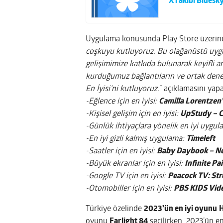
X rakibi Bluesky
Uygulama konusunda Play Store üzerind
coşkuyu kutluyoruz. Bu olağanüstü uygu
gelişimimize katkıda bulunarak keyifli a
kurduğumuz bağlantıların ve ortak dene
En İyisi’ni kutluyoruz.
” açıklamasını yap
-Eğlence için en iyisi:
Camilla Lorentzen
-Kişisel gelişim için en iyisi:
UpStudy – C
-Günlük ihtiyaçlara yönelik en iyi uygu
-En iyi gizli kalmış uygulama:
Timeleft
-Saatler için en iyisi:
Baby Daybook – N
-Büyük ekranlar için en iyisi:
Infinite Pa
-Google TV için en iyisi:
Peacock TV: St
-Otomobiller için en iyisi:
PBS KIDS Vid
Türkiye özelinde
2023’ün en iyi oyunu
H
oyunu
Farlight 84
seçilirken, 2023’ün e