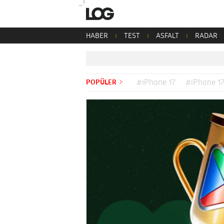
HABER
TEST
ASFALT
RADAR
POPÜLER
#iPhone 17
#iPhone 17