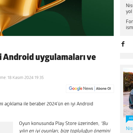
Nis
yol
For
ism
i Android uygulamaları ve
eme: 18 Kasım 2024 19:35
mi açıklama ile beraber 2024’ün en iyi Android
AS
Oyun konusunda Play Store üzerinden,
“Bu
Nis
yılın en iyi oyunları, bize topluluğun önemini