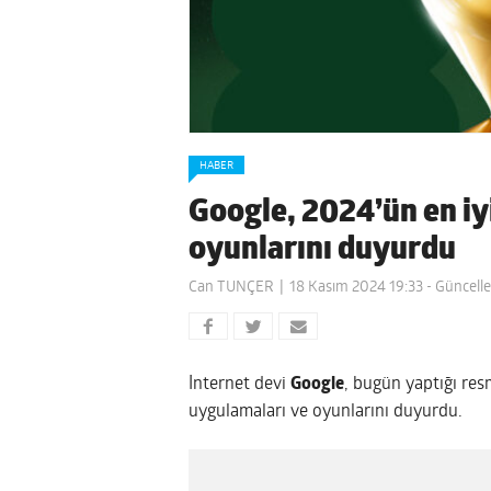
HABER
Google, 2024’ün en iy
oyunlarını duyurdu
Can TUNÇER
18 Kasım 2024 19:33
- Güncell
İnternet devi
Google
, bugün yaptığı res
uygulamaları ve oyunlarını duyurdu.