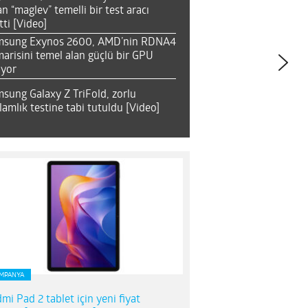
an “maglev” temelli bir test aracı
tti [Video]
msung Exynos 2600, AMD’nin RDNA4
arisini temel alan güçlü bir GPU
ıyor
sung Galaxy Z TriFold, zorlu
lamlık testine tabi tutuldu [Video]
MPANYA
mi Pad 2 tablet için yeni fiyat