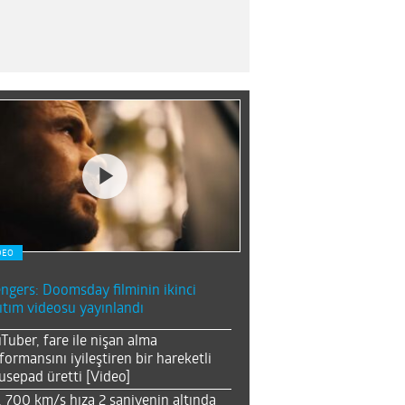
DEO
ngers: Doomsday filminin ikinci
ıtım videosu yayınlandı
Tuber, fare ile nişan alma
formansını iyileştiren bir hareketli
sepad üretti [Video]
, 700 km/s hıza 2 saniyenin altında