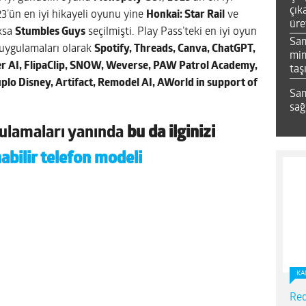
çık
23’ün en iyi hikayeli oyunu yine
Honkai: Star Rail
ve
üre
ksa
Stumbles Guys
seçilmişti. Play Pass’teki en iyi oyun
Sa
 uygulamaları olarak
Spotify, Threads, Canva, ChatGPT,
mim
r AI, FlipaClip, SNOW, Weverse, PAW Patrol Academy,
taş
plo Disney, Artifact, Remodel AI, AWorld in support of
Sam
sağ
gulamaları yanında
bu da ilginizi
nabilir telefon modeli
KA
Red