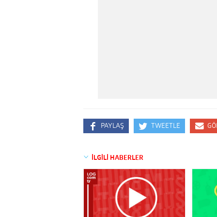
PAYLAŞ
TWEETLE
GÖ
İLGİLİ HABERLER