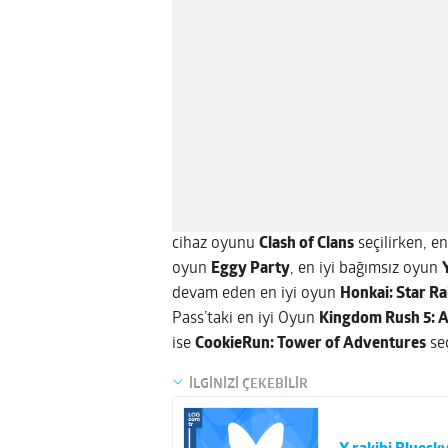
cihaz oyunu
Clash of Clans
seçilirken, e
oyun
Eggy Party
, en iyi bağımsız oyun
devam eden en iyi oyun
Honkai: Star Rai
Pass’taki en iyi Oyun
Kingdom Rush 5: A
ise
CookieRun: Tower of Adventures
seç
İLGİNİZİ ÇEKEBİLİR