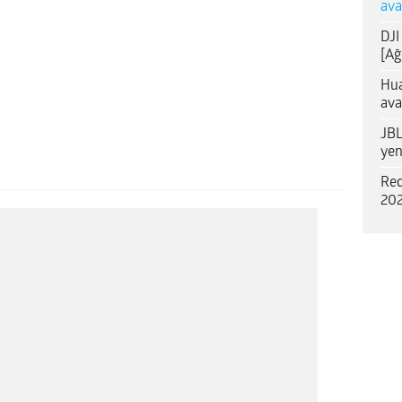
ava
DJI
[Ağ
Hua
ava
JBL
yen
Red
202