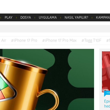
PLAY
DOSYA
UYGULAMA
NASIL YAPILIR?
KAMPAN
 Air
#iPhone 17 Pro
#iPhone 17 Pro Max
#Togg T10F
#
HA
Epi
hed