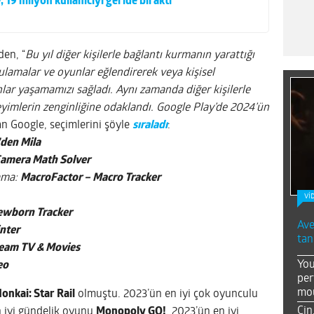
, 19 milyon kullanıcıyı geride bıraktı
en, “
Bu yıl diğer kişilerle bağlantı kurmanın yarattığı
lamalar ve oyunlar eğlendirerek veya kişisel
nlar yaşamamızı sağladı. Aynı zamanda diğer kişilerle
yimlerin zenginliğine odaklandı. Google Play’de 2024’ün
an Google, seçimlerini şöyle
sıraladı
:
’den Mila
amera Math Solver
lama:
MacroFactor – Macro Tracker
Vİ
ewborn Tracker
Ave
inter
tan
ream TV & Movies
You
eo
per
mou
onkai: Star Rail
olmuştu. 2023’ün en iyi çok oyunculu
Çin
n iyi gündelik oyunu
Monopoly GO!
, 2023’ün en iyi