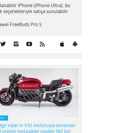
lanabilir iPhone (iPhone Ultra), bu
k seçenekleriyle satışa sunulabilir
wei FreeBuds Pro 5
FALT
ge Viper’ın V10 motoruyla donatılan
l üretim motosiklet modeli 180 bin