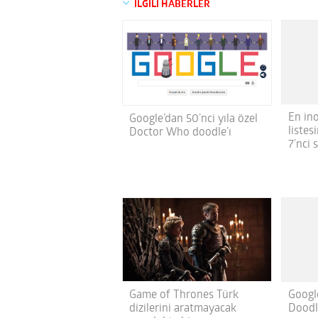
İLGİLİ HABERLER
En ino
Google’dan 50’nci yıla özel
listes
Doctor Who doodle’ı
7’nci 
Googl
Game of Thrones Türk
Doodl
dizilerini aratmayacak