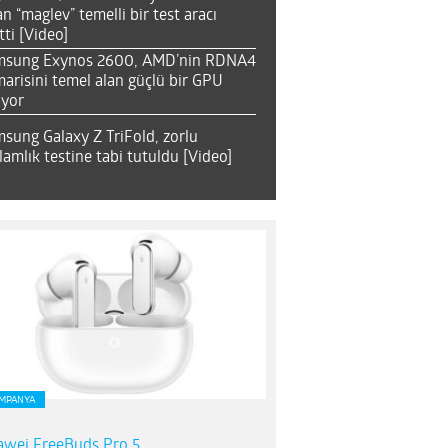
an “maglev” temelli bir test aracı
tti [Video]
msung Exynos 2600, AMD’nin RDNA4
arisini temel alan güçlü bir GPU
ıyor
sung Galaxy Z TriFold, zorlu
lamlık testine tabi tutuldu [Video]
MPANYA
wei FreeBuds Pro 5