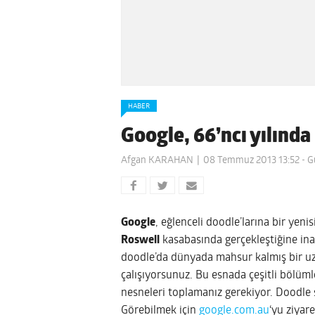
HABER
Google, 66’ncı yılınd
Afgan KARAHAN
08 Temmuz 2013 13:52
- G
Google
, eğlenceli doodle’larına bir yen
Roswell
kasabasında gerçekleştiğine inan
doodle’da dünyada mahsur kalmış bir u
çalışıyorsunuz.
Bu esnada çeşitli bölüml
nesneleri toplamanız gerekiyor. Doodle ş
Görebilmek için
google.com.au
‘yu ziyare