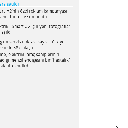
ara satıldı
rt #2’nin özel reklam kampanyası
vent Tuna” ile son buldu
ktrikli Smart #2 için yeni fotoğraflar
laşıldı
g’un servis noktası sayısı Türkiye
elinde 58’e ulaştı
mp, elektrikli araç sahiplerinin
adığı menzil endişesini bir “hastalık”
rak nitelendirdi