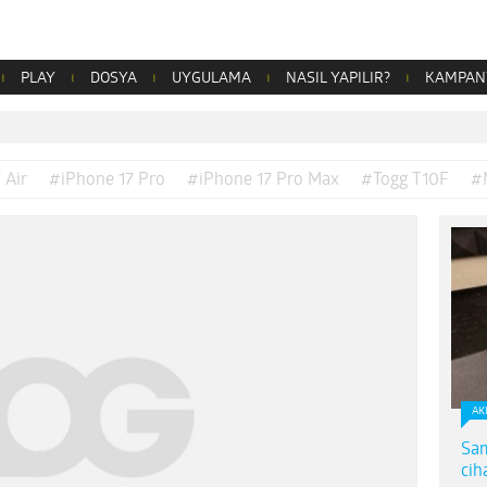
PLAY
DOSYA
UYGULAMA
NASIL YAPILIR?
KAMPAN
 Air
#iPhone 17 Pro
#iPhone 17 Pro Max
#Togg T10F
#
AK
Sam
cih