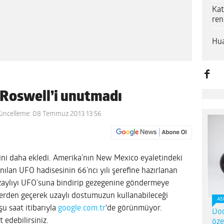
Kat
ren
Hua
a Roswell’i unutmadı
üncelleme: 08 Temmuz 2013 13:56
isini daha ekledi. Amerika’nın New Mexico eyaletindeki
ılan UFO hadisesinin 66’ncı yılı şerefine hazırlanan
zaylıyı UFO’suna bindirip gezegenine göndermeye
erden geçerek uzaylı dostumuzun kullanabileceği
AS
u saat itibarıyla
google.com.tr
‘de görünmüyor.
Dod
t edebilirsiniz.
öze