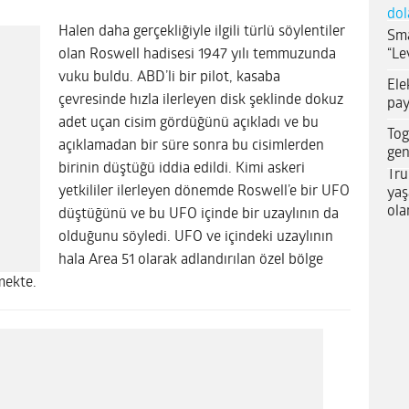
dol
Halen daha gerçekliğiyle ilgili türlü söylentiler
Sma
“Le
olan Roswell hadisesi 1947 yılı temmuzunda
vuku buldu. ABD’li bir pilot, kasaba
Ele
çevresinde hızla ilerleyen disk şeklinde dokuz
pay
adet uçan cisim gördüğünü açıkladı ve bu
Tog
açıklamadan bir süre sonra bu cisimlerden
gen
birinin düştüğü iddia edildi. Kimi askeri
Tru
yetkililer ilerleyen dönemde Roswell’e bir UFO
yaş
ola
düştüğünü ve bu UFO içinde bir uzaylının da
olduğunu söyledi. UFO ve içindeki uzaylının
hala Area 51 olarak adlandırılan özel bölge
mekte.