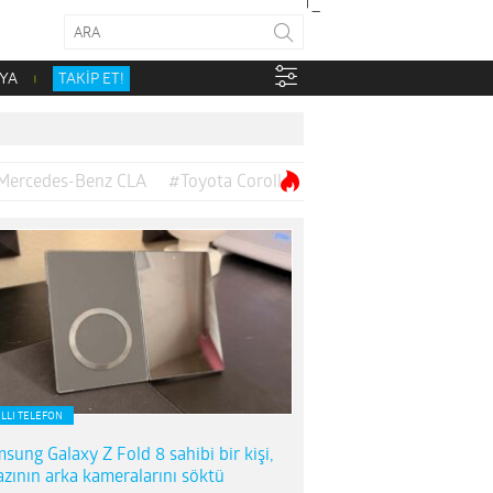
YA
TAKİP ET!
Mercedes-Benz CLA
#Toyota Corolla
ILLI TELEFON
sung Galaxy Z Fold 8 sahibi bir kişi,
azının arka kameralarını söktü