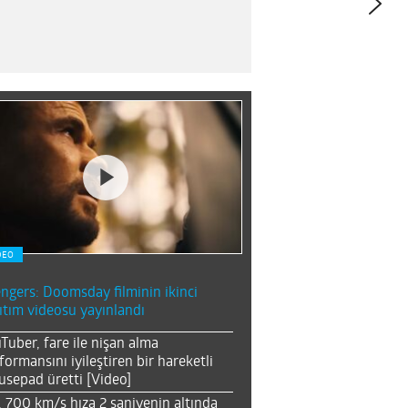
DEO
ngers: Doomsday filminin ikinci
ıtım videosu yayınlandı
Tuber, fare ile nişan alma
formansını iyileştiren bir hareketli
sepad üretti [Video]
, 700 km/s hıza 2 saniyenin altında