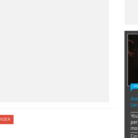
Vİ
Ave
tan
You
NDER
per
mou
Çin