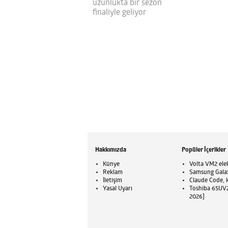
uzunlukta bir sezon
finaliyle geliyor
Hakkımızda
Popüler İçerikler
Künye
Volta VM2 elek
Reklam
Samsung Galaxy
İletişim
Claude Code, ku
Yasal Uyarı
Toshiba 65UV23
2026]