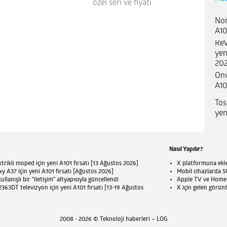
özel seri ve fiyatı
Nor
A10
ReV
yen
202
Onv
A10
Tos
yen
Nasıl Yapılır?
trikli moped için yeni A101 fırsatı [13 Ağustos 2026]
X platformuna eklen
 A37 için yeni A101 fırsatı [Ağustos 2026]
Mobil cihazlarda 5G
llanışlı bir "iletişim" altyapısıyla güncellendi
Apple TV ve HomePo
63DT televizyon için yeni A101 fırsatı [13-19 Ağustos
X için gelen görün
2008 - 2026 © Teknoloji haberleri – LOG