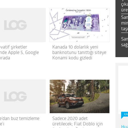
çık
üre
Sa
mim
taş
Sam
sağ
vatif şirketler
Kanada 10 dolarlık yeni
inde Apple 5, Google
banknotunu tanıttığı siteye
sırada
Konami kodu gizledi
KA
e’dan buz temizleme
Sadece 2020 adet
e’ı
üretilecek; Fiat Doblo için
Hua