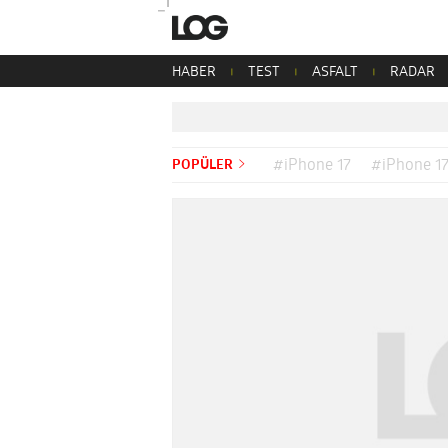
HABER
TEST
ASFALT
RADAR
POPÜLER
#iPhone 17
#iPhone 17