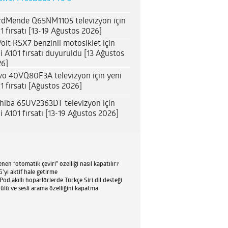
dMende Q65NM1105 televizyon için
1 fırsatı [13-19 Ağustos 2026]
olt RSX7 benzinli motosiklet için
i A101 fırsatı duyuruldu [13 Ağustos
6]
o 40VQ80F3A televizyon için yeni
1 fırsatı [Ağustos 2026]
hiba 65UV2363DT televizyon için
i A101 fırsatı [13-19 Ağustos 2026]
en “otomatik çeviri” özelliği nasıl kapatılır?
’yi aktif hale getirme
d akıllı hoparlörlerde Türkçe Siri dil desteği
tülü ve sesli arama özelliğini kapatma