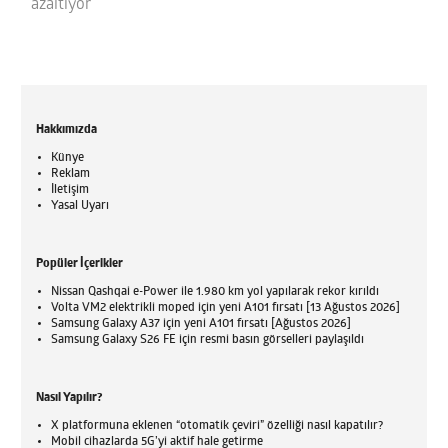
azaltıyor
Hakkımızda
Künye
Reklam
İletişim
Yasal Uyarı
Popüler İçerikler
Nissan Qashqai e-Power ile 1.980 km yol yapılarak rekor kırıldı
Volta VM2 elektrikli moped için yeni A101 fırsatı [13 Ağustos 2026]
Samsung Galaxy A37 için yeni A101 fırsatı [Ağustos 2026]
Samsung Galaxy S26 FE için resmi basın görselleri paylaşıldı
Nasıl Yapılır?
X platformuna eklenen “otomatik çeviri” özelliği nasıl kapatılır?
Mobil cihazlarda 5G’yi aktif hale getirme