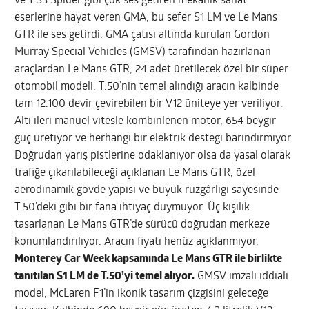
ve T.33 Spider gibi çok ses getiren mekanik sanat
eserlerine hayat veren GMA, bu sefer S1 LM ve Le Mans
GTR ile ses getirdi. GMA çatısı altında kurulan Gordon
Murray Special Vehicles (GMSV) tarafından hazırlanan
araçlardan Le Mans GTR, 24 adet üretilecek özel bir süper
otomobil modeli. T.50’nin temel alındığı aracın kalbinde
tam 12.100 devir çevirebilen bir V12 üniteye yer veriliyor.
Altı ileri manuel vitesle kombinlenen motor, 654 beygir
güç üretiyor ve herhangi bir elektrik desteği barındırmıyor.
Doğrudan yarış pistlerine odaklanıyor olsa da yasal olarak
trafiğe çıkarılabileceği açıklanan Le Mans GTR, özel
aerodinamik gövde yapısı ve büyük rüzgârlığı sayesinde
T.50’deki gibi bir fana ihtiyaç duymuyor. Üç kişilik
tasarlanan Le Mans GTR’de sürücü doğrudan merkeze
konumlandırılıyor. Aracın fiyatı henüz açıklanmıyor.
Monterey Car Week kapsamında Le Mans GTR ile birlikte
tanıtılan S1 LM de T.50’yi temel alıyor.
GMSV imzalı iddialı
model, McLaren F1’in ikonik tasarım çizgisini geleceğe