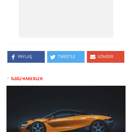
PAYLAŞ
TWEETLE
GÖNDER
İLGİLİ HABERLER