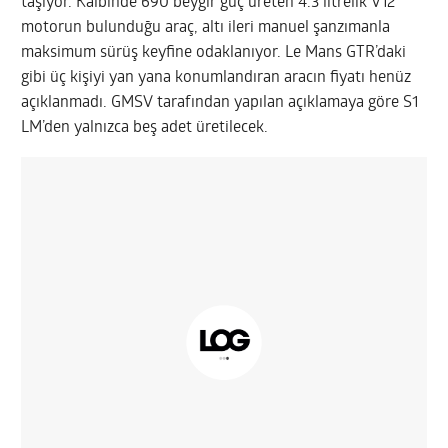
taşıyor. Kalbinde 690 beygir güç üreten 4.3 litrelik V12
motorun bulunduğu araç, altı ileri manuel şanzımanla
maksimum sürüş keyfine odaklanıyor. Le Mans GTR’daki
gibi üç kişiyi yan yana konumlandıran aracın fiyatı henüz
açıklanmadı. GMSV tarafından yapılan açıklamaya göre S1
LM’den yalnızca beş adet üretilecek.