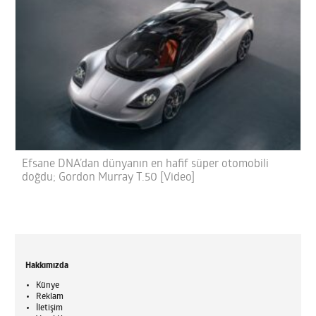
Efsane DNA’dan dünyanın en hafif süper otomobili
doğdu; Gordon Murray T.50 [Video]
Hakkımızda
Künye
Reklam
İletişim