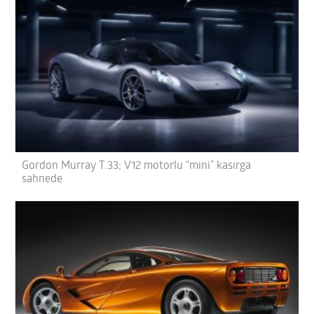
Gordon Murray T.33; V12 motorlu “mini” kasırga
sahnede