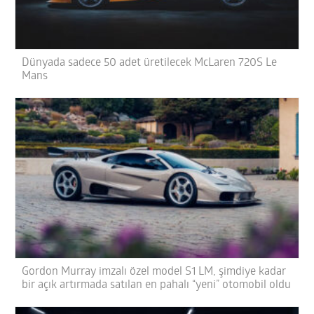
Dünyada sadece 50 adet üretilecek McLaren 720S Le
Mans
Gordon Murray imzalı özel model S1 LM, şimdiye kadar
bir açık artırmada satılan en pahalı “yeni” otomobil oldu