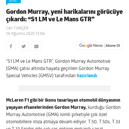
ASFALT
Gordon Murray, yeni harikalarını görücüye
çıkardı: “S1 LM ve Le Mans GTR”
Can TUNÇER
16 Ağustos 2025 13:06
“S1 LM ve Le Mans GTR”, Gordon Murray Automotive
(GMA) çatısı altında hayata geçirilen Gordon Murray
Special Vehicles (GMSV) tarafından
hazırlandı
.
McLaren F1 gibi bir ikonu tasarlayan otomobil dünyasının
yaşayan efsanelerinden Gordon Murray,
kurduğu Gordon
Murray Automotive (GMA) isimli şirketiyle çok özel
otomobillere imza atmaya devam ediyor. T.50, T.50s, T.33