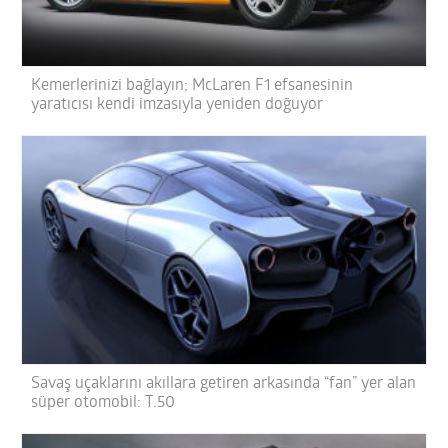
Kemerlerinizi bağlayın; McLaren F1 efsanesinin
yaratıcısı kendi imzasıyla yeniden doğuyor
Savaş uçaklarını akıllara getiren arkasında “fan” yer alan
süper otomobil: T.50