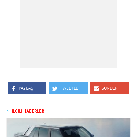
PAYLAŞ
TWEETLE
GÖNDER
İLGİLİ HABERLER