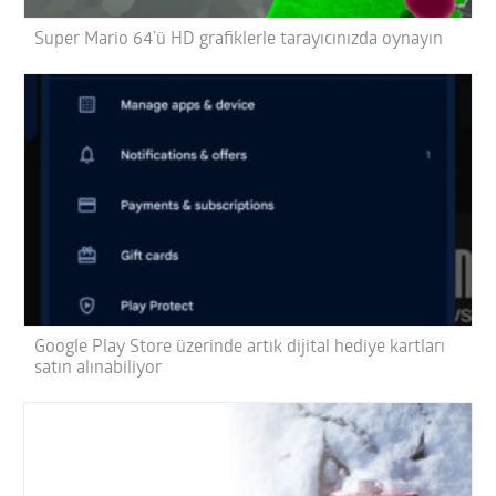
Super Mario 64’ü HD grafiklerle tarayıcınızda oynayın
Google Play Store üzerinde artık dijital hediye kartları
satın alınabiliyor