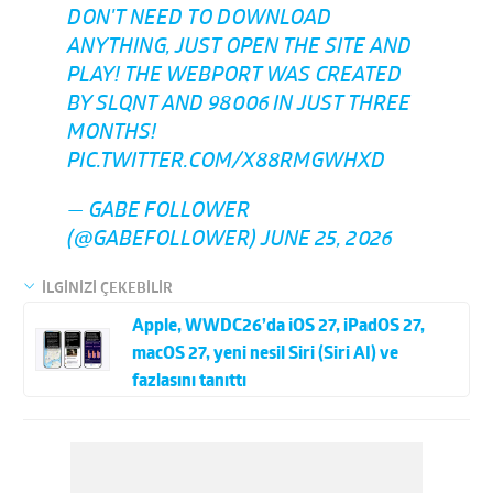
DON'T NEED TO DOWNLOAD
ANYTHING, JUST OPEN THE SITE AND
PLAY! THE WEBPORT WAS CREATED
BY SLQNT AND 98006 IN JUST THREE
MONTHS!
PIC.TWITTER.COM/X88RMGWHXD
— ‎GABE FOLLOWER
(@GABEFOLLOWER)
JUNE 25, 2026
İLGİNİZİ ÇEKEBİLİR
Apple, WWDC26’da iOS 27, iPadOS 27,
macOS 27, yeni nesil Siri (Siri AI) ve
fazlasını tanıttı