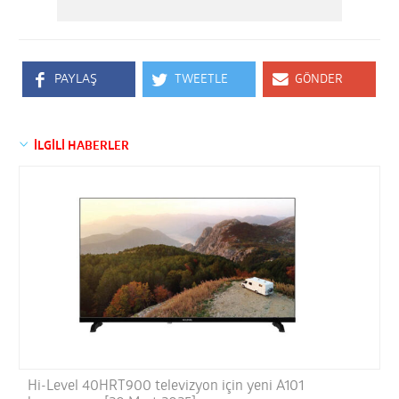
PAYLAŞ
TWEETLE
GÖNDER
İLGİLİ HABERLER
Hi-Level 40HRT900 televizyon için yeni A101