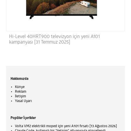
Hi-Level 40HRT900 televizyon için yeni A101
kampanyası [31 Temmuz 2025]
Hakkımızda
Künye
Reklam
İletişim
Yasal Uyarı
Popüler İçerikler
Volta VM2 elektrikli moped için yeni A101 fırsatı [13 Ağustos 2026]