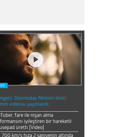
DEO
ngers: Doomsday filminin ikinci
ıtım videosu yayınlandı
Tuber, fare ile nişan alma
formansını iyileştiren bir hareketli
sepad üretti [Video]
, 700 km/s hıza 2 saniyenin altında