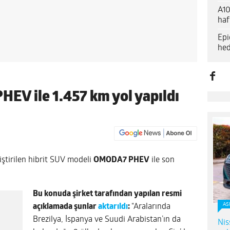
A10
haf
Epi
hed
EV ile 1.457 km yol yapıldı
iştirilen hibrit SUV modeli
OMODA7 PHEV
ile son
Bu konuda şirket tarafından yapılan resmi
AS
açıklamada şunlar
aktarıldı
:
“Aralarında
Brezilya, İspanya ve Suudi Arabistan’ın da
Nis