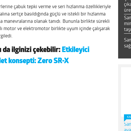
çık
rlerine çabuk tepki verme ve seri hızlanma özellikleriyle
üre
lına sertçe basıldığında güçlü ve istekli bir hızlanma
Sa
manevralarına olanak tanıdı. Bununla birlikte sürekli
mim
lı motor ve elektromotor birlikte uyum içinde çalışarak
taş
giledi.
Sam
sağ
da ilginizi çekebilir:
Etkileyici
let konsepti: Zero SR-X
KA
Sam
ava