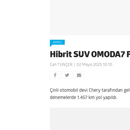
ASFALT
Hibrit SUV OMODA7 PH
Can TUNÇER
02 Mayıs 2025 10:10
Çinli otomobil devi Chery tarafından gel
denemelerde 1.457 km yol yapıldı.