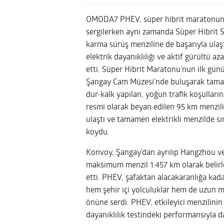
OMODA7 PHEV, süper hibrit maratonunda
sergilerken aynı zamanda Süper Hibrit Si
karma sürüş menziline de başarıyla ulaşt
elektrik dayanıklılığı ve aktif gürültü a
etti. Süper Hibrit Maratonu’nun ilk günü
Şangay Cam Müzesi’nde buluşarak tamamen
dur-kalk yapılan, yoğun trafik koşulları
resmi olarak beyan edilen 95 km menzili
ulaştı ve tamamen elektrikli menzilde sı
koydu.
Konvoy, Şangay’dan ayrılıp Hangzhou v
maksimum menzil 1.457 km olarak belirl
etti. PHEV, şafaktan alacakaranlığa kad
hem şehir içi yolculuklar hem de uzun me
önüne serdi. PHEV, etkileyici menzilinin
dayanıklılık testindeki performansıyla da