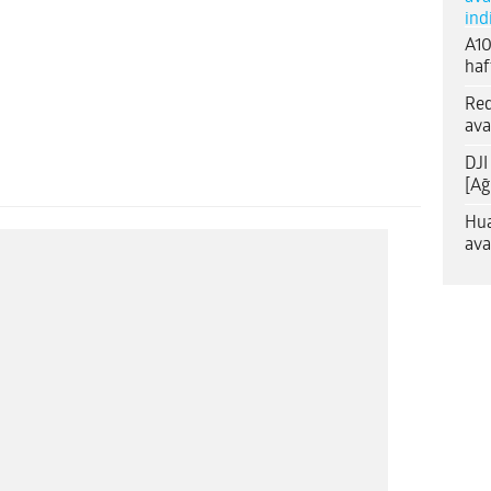
ind
A10
haf
Red
ava
DJI
[Ağ
Hua
ava