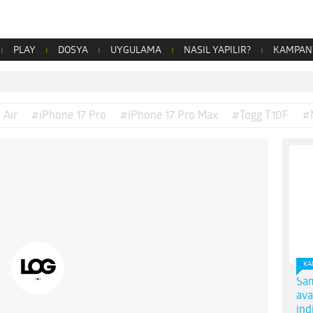
PLAY
DOSYA
UYGULAMA
NASIL YAPILIR?
KAMPAN
 Air
#iPhone 17 Pro
#iPhone 17 Pro Max
#Togg T10F
#
KA
Sam
ava
ind