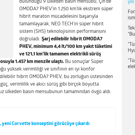
bulunduğu 9 ülkeden basın mensubu, Çin’de
yol
OMODA7 PHEV’in 1.250 km’lik ekstrem süper
For
hibrit maraton mücadelesini başarıyla
ism
tamamlayarak, NEO TECH’in süper hibrit
Tek
sistem (SHS) teknolojisinin performansını
“Bu
doğruladı.
Şarj edilebilir hibrit OMODA7
“Tü
PHEV, minimum 4,4 lt/100 km yakıt tüketimi
Hyu
ve 121,1 km’lik tamamen elektrikli sürüş
“Tü
posuyla 1.457 km menzile ulaştı.
Bu sonuçlar Süper
ele
u yüksek verimliliği ve sınıfının en iyi konfor
j edilebilir hibrit OMODA7 PHEV, bu zorluğun üstesinden
üç, verimlilik ve akıcı sürüş gibi birçok boyutta
kuz ülkeden basın mensubunun tamamından övgü aldı.
 yeni Corvette konseptini görücüye çıkardı