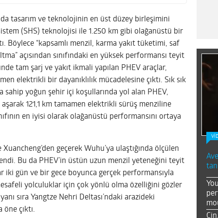
 tasarım ve teknolojinin en üst düzey birleşimini
stem (SHS) teknolojisi ile 1.250 km gibi olağanüstü bir
ı. Böylece “kapsamlı menzil, karma yakıt tüketimi, saf
zaltma” açısından sınıfındaki en yüksek performansı teyit
nde tam şarj ve yakıt ikmali yapılan PHEV araçlar,
 elektrikli bir dayanıklılık mücadelesine çıktı. Sık sık
na sahip yoğun şehir içi koşullarında yol alan PHEV,
 aşarak 121,1 km tamamen elektrikli sürüş menziline
nıfının en iyisi olarak olağanüstü performansını ortaya
Vİ
e Xuancheng’den geçerek Wuhu’ya ulaştığında ölçülen
Ave
endi. Bu da PHEV’in üstün uzun menzil yeteneğini teyit
tan
ar iki gün ve bir gece boyunca gerçek performansıyla
You
safeli yolculuklar için çok yönlü olma özelliğini gözler
per
 yanı sıra Yangtze Nehri Deltası’ndaki arazideki
mou
 öne çıktı.
Çin