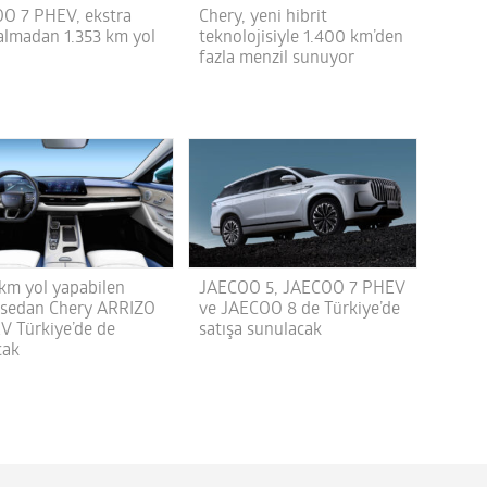
O 7 PHEV, ekstra
Chery, yeni hibrit
 almadan 1.353 km yol
teknolojisiyle 1.400 km’den
fazla menzil sunuyor
 km yol yapabilen
JAECOO 5, JAECOO 7 PHEV
t sedan Chery ARRIZO
ve JAECOO 8 de Türkiye’de
V Türkiye’de de
satışa sunulacak
cak