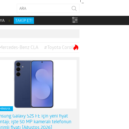
YA
TAKİP ET!
Mercedes-Benz CLA
#Toyota Corolla
MPANYA
sung Galaxy S25 FE için yeni fiyat
ntajı; işte 50 MP kameralı telefonun
irimli fiyatı [Ağustos 2026]