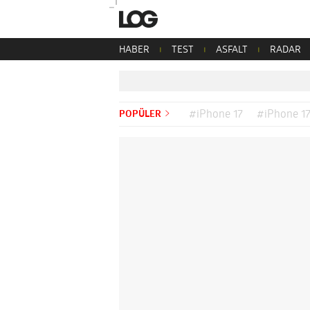
HABER
TEST
ASFALT
RADAR
POPÜLER
#iPhone 17
#iPhone 17