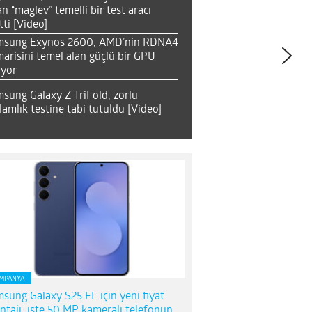
an “maglev” temelli bir test aracı
tti [Video]
msung Exynos 2600, AMD’nin RDNA4
arisini temel alan güçlü bir GPU
ıyor
sung Galaxy Z TriFold, zorlu
lamlık testine tabi tutuldu [Video]
MPANYA
sung Galaxy S25 FE için yeni fiyat
ntajı; işte 50 MP kameralı telefonun