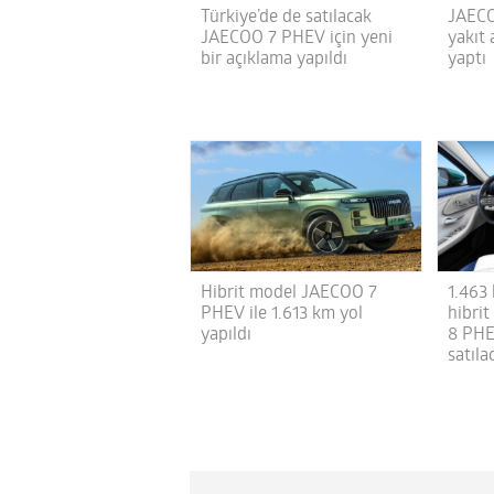
Türkiye’de de satılacak
JAECO
JAECOO 7 PHEV için yeni
yakıt
bir açıklama yapıldı
yaptı
Hibrit model JAECOO 7
1.463
PHEV ile 1.613 km yol
hibri
yapıldı
8 PHE
satıla