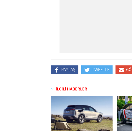
PAYLAŞ
TWEETLE
GÖ
İLGİLİ HABERLER