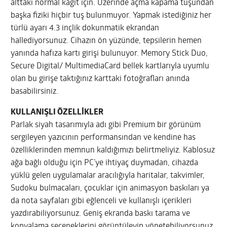
alttaki normal kağıt için. Üzerinde açma kapama tuşundan
başka fiziki hiçbir tuş bulunmuyor. Yapmak istediğiniz her
türlü ayarı 4.3 inçlik dokunmatik ekrandan
hallediyorsunuz. Cihazın ön yüzünde, tepsilerin hemen
yanında hafıza kartı girişi bulunuyor. Memory Stick Duo,
Secure Digital/ MultimediaCard bellek kartlarıyla uyumlu
olan bu girişe taktığınız karttaki fotoğrafları anında
basabilirsiniz.
KULLANIŞLI ÖZELLİKLER
Parlak siyah tasarımıyla adı gibi Premium bir görünüm
sergileyen yazıcının performansından ve kendine has
özelliklerinden memnun kaldığımızı belirtmeliyiz. Kablosuz
ağa bağlı olduğu için PC’ye ihtiyaç duymadan, cihazda
yüklü gelen uygulamalar aracılığıyla haritalar, takvimler,
Sudoku bulmacaları, çocuklar için animasyon baskıları ya
da nota sayfaları gibi eğlenceli ve kullanışlı içerikleri
yazdırabiliyorsunuz. Geniş ekranda baskı tarama ve
kopyalama seçeneklerini görüntüleyip yönetebiliyorsunuz.