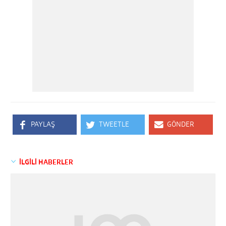
PAYLAŞ
TWEETLE
GÖNDER
İLGİLİ HABERLER