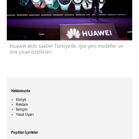
Huawei akıllı saatler Türkiye’de; işte yeni modeller ve
öne çıkan özellikleri
Hakkımızda
Künye
Reklam
İletişim
Yasal Uyarı
Popüler İçerikler