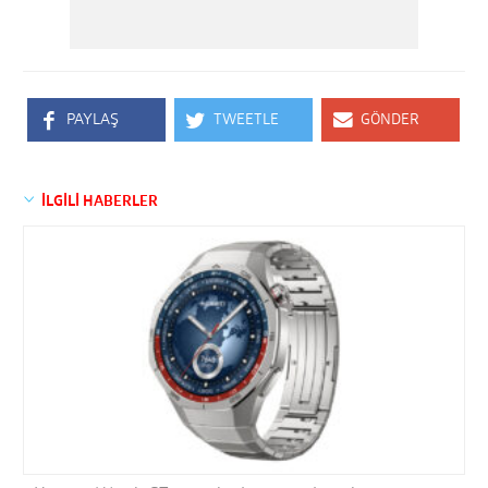
PAYLAŞ
TWEETLE
GÖNDER
İLGİLİ HABERLER