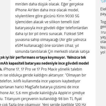
“Le
mm’den daha düşük olacak. Eğer gerçekse
Ele
iPhone Air’den daha ince olacak model,
pay
söylentilere göre gücünü Kirin 9030 5G
Tog
işlemciden alacak ve silikon temelli özel
gen
bataryasıyla ince gövdeli diğer telefonlardan
Tru
daha iyi bir pil ömrü sunacak. Fiziksel SIM
yaş
yuvasına sahip olmayacağı (Air gibi yalnızca
ola
eSIM kullanacağı) öne sürülen cihaz, yıl
Nis
sonunda tanıtılarak Çin merkezli olarak satışa
yol
çok iyi bir performans ortaya koymuyor.
Yalnızca tek
 mAh kapasiteli bataryası nedeniyle ince gövdeli model
ı.
iPhone 17, 17 Pro ve 17 Pro Max’e yönelik talebin
in ise oldukça geride kaldığını aktarıyor. “Olmayan bir
 telefon, kılıflı kullanımda ince yapısını kaybediyor
e hazırlanan harici MagSafe batarya çözümü de ince
hone Air, 5,6 mm gövde kalınlığıyla Apple’ın şimdiye
du. Titanyum çerçevenin kullanıldığı 98 bin TL fiyat
 çok fazla öne çıkamıyor. Yeni seride özellikle 120 Hz