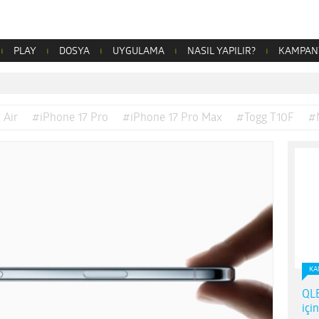
PLAY
DOSYA
UYGULAMA
NASIL YAPILIR?
KAMPAN
 Air
#iPhone 17 Pro
#iPhone 17 Pro Max
#Togg T10F
#
KA
QLE
içi