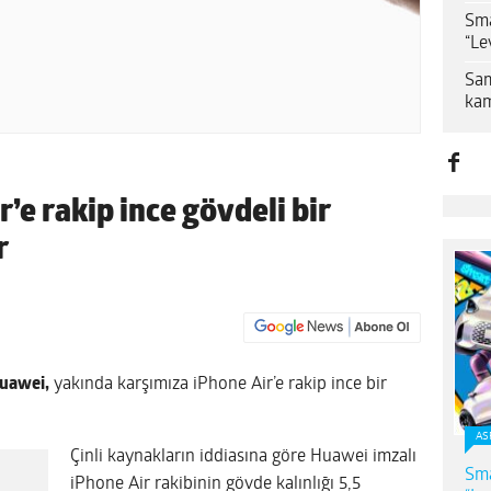
Sma
“Le
Sam
kam
e rakip ince gövdeli bir
r
uawei,
yakında karşımıza iPhone Air’e rakip ince bir
AS
Çinli kaynakların iddiasına göre Huawei imzalı
Sma
iPhone Air rakibinin gövde kalınlığı 5,5