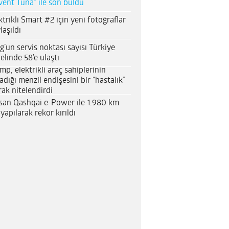
vent Tuna” ile son buldu
ktrikli Smart #2 için yeni fotoğraflar
laşıldı
g’un servis noktası sayısı Türkiye
elinde 58’e ulaştı
mp, elektrikli araç sahiplerinin
adığı menzil endişesini bir “hastalık”
rak nitelendirdi
san Qashqai e-Power ile 1.980 km
 yapılarak rekor kırıldı