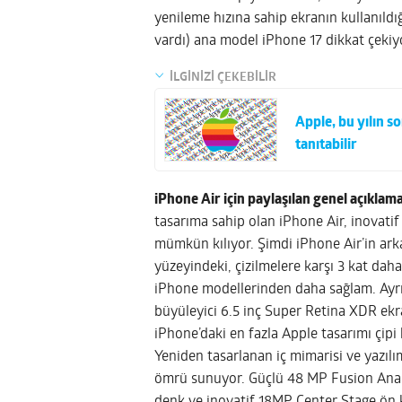
yenileme hızına sahip ekranın kullanıld
vardı) ana model iPhone 17 dikkat çekiy
İLGİNİZİ ÇEKEBİLİR
Apple, bu yılın s
tanıtabilir
iPhone Air için paylaşılan genel açıklama
tasarıma sahip olan iPhone Air, inovati
mümkün kılıyor. Şimdi iPhone Air’in ark
yüzeyindeki, çizilmelere karşı 3 kat dah
iPhone modellerinden daha sağlam. Ayrıc
büyüleyici 6.5 inç Super Retina XDR ekr
iPhone’daki en fazla Apple tasarımı çipi
Yeniden tasarlanan iç mimarisi ve yazılı
ömrü sunuyor. Güçlü 48 MP Fusion Ana k