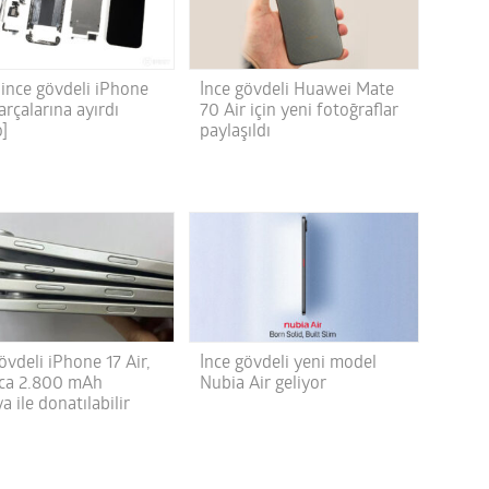
, ince gövdeli iPhone
İnce gövdeli Huawei Mate
parçalarına ayırdı
70 Air için yeni fotoğraflar
o]
paylaşıldı
övdeli iPhone 17 Air,
İnce gövdeli yeni model
zca 2.800 mAh
Nubia Air geliyor
a ile donatılabilir