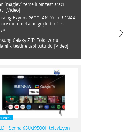
an “maglev” temelli bir test aracı
tti [Video]
msung Exynos 2600, AMD’nin RDNA4
arisini temel alan güçlü bir GPU
ıyor
sung Galaxy Z TriFold, zorlu
lamlık testine tabi tutuldu [Video]
MPANYA
D’li Senna 65UQ9500F televizyon