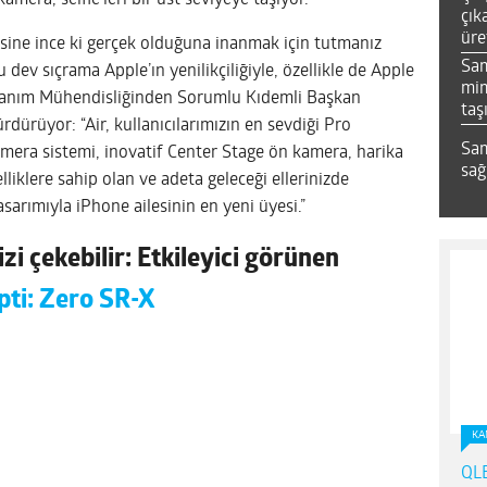
era, selfie’leri bir üst seviyeye taşıyor.”
çık
üre
sine ince ki gerçek olduğuna inanmak için tutmanız
Sa
dev sıçrama Apple’ın yenilikçiliğiyle, özellikle de Apple
mim
nanım Mühendisliğinden Sorumlu Kıdemli Başkan
taş
rdürüyor: “Air, kullanıcılarımızın en sevdiği Pro
Sam
era sistemi, inovatif Center Stage ön kamera, harika
sağ
liklere sahip olan ve adeta geleceği ellerinizde
asarımıyla iPhone ailesinin en yeni üyesi.”
zi çekebilir: Etkileyici görünen
pti: Zero SR-X
KA
QLE