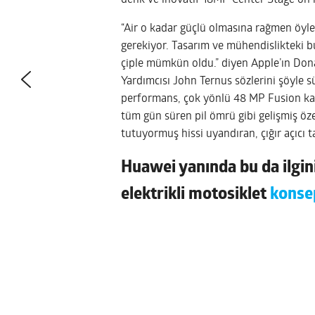
denk ve inovatif 18MP Center Stage ön kam
“Air o kadar güçlü olmasına rağmen öyle
gerekiyor. Tasarım ve mühendislikteki bu 
çiple mümkün oldu.” diyen Apple’ın Do
Yardımcısı John Ternus sözlerini şöyle sü
performans, çok yönlü 48 MP Fusion kam
tüm gün süren pil ömrü gibi gelişmiş özel
tutuyormuş hissi uyandıran, çığır açıcı t
Huawei yanında bu da ilgini
elektrikli motosiklet
konse