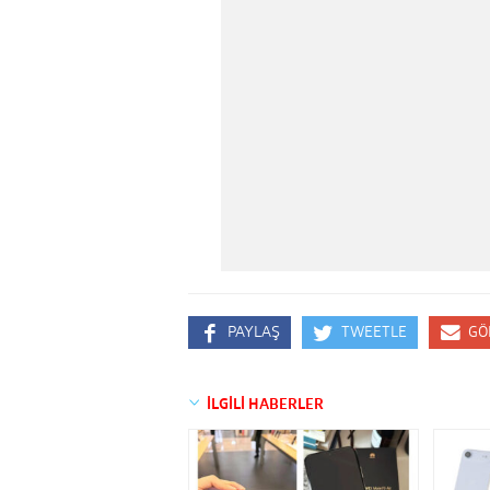
PAYLAŞ
TWEETLE
GÖ
İLGİLİ HABERLER