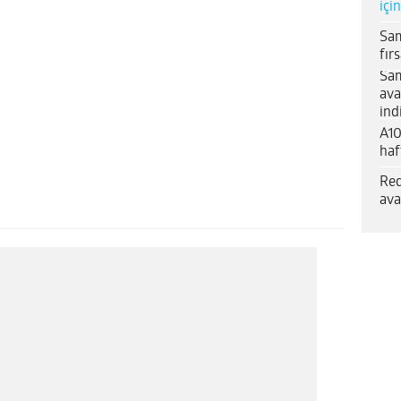
içi
Sam
fır
Sam
ava
ind
A10
haf
Red
ava