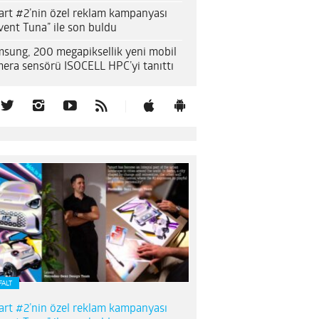
rt #2’nin özel reklam kampanyası
vent Tuna” ile son buldu
sung, 200 megapiksellik yeni mobil
era sensörü ISOCELL HPC’yi tanıttı
FALT
rt #2’nin özel reklam kampanyası