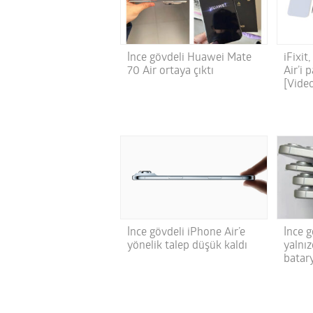
İnce gövdeli Huawei Mate
iFixit
70 Air ortaya çıktı
Air’i 
[Vide
İnce gövdeli iPhone Air’e
İnce g
yönelik talep düşük kaldı
yalnı
batary