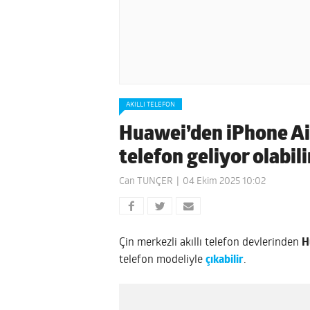
AKILLI TELEFON
Huawei’den iPhone Air’
telefon geliyor olabili
Can TUNÇER
04 Ekim 2025 10:02
Çin merkezli akıllı telefon devlerinden
H
telefon modeliyle
çıkabilir
.