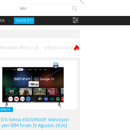
YA
TAKİP ET!
Mercedes-Benz CLA
#Toyota Corolla
MPANYA
D’li Senna 65UQ9500F televizyon
n yeni BİM fırsatı [9 Ağustos 2026]