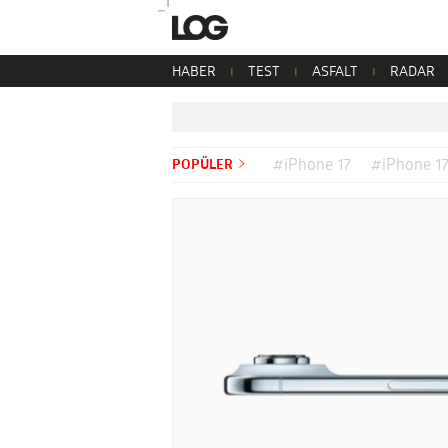
HABER
TEST
ASFALT
RADAR
POPÜLER
#iPhone 17
#iPhone 17