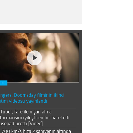
DEO
ngers: Doomsday filminin ikinci
ıtım videosu yayınlandı
Tuber, fare ile nişan alma
formansını iyileştiren bir hareketli
sepad üretti [Video]
, 700 km/s hıza 2 saniyenin altında