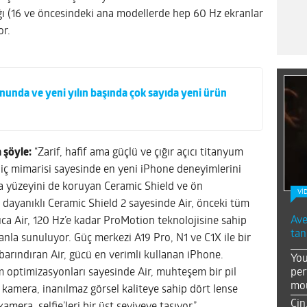
ığı (16 ve öncesindeki ana modellerde hep 60 Hz ekranlar
or.
onunda ve yeni yılın başında çok sayıda yeni ürün
 şöyle:
“Zarif, hafif ama güçlü ve çığır açıcı titanyum
f iç mimarisi sayesinde en yeni iPhone deneyimlerini
a yüzeyini de koruyan Ceramic Shield ve ön
Vİ
a dayanıklı Ceramic Shield 2 sayesinde Air, önceki tüm
Ave
a Air, 120 Hz’e kadar ProMotion teknolojisine sahip
tan
anla sunuluyor. Güç merkezi A19 Pro, N1 ve C1X ile bir
 barındıran Air, gücü en verimli kullanan iPhone.
You
per
m optimizasyonları sayesinde Air, muhteşem bir pil
mou
amera, inanılmaz görsel kaliteye sahip dört lense
Çin