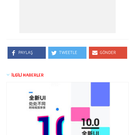
PAYLAŞ
TWEETLE
GÖNDER
İLGİLİ HABERLER