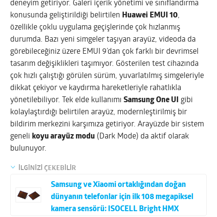
deneyim getiriyor. Galeri içerik yönetimi ve sınıflandırma
konusunda geliştirildiği belirtilen
Huawei
EMUI 10
,
özellikle çoklu uygulama geçişlerinde çok hızlanmış
durumda. Bazı yeni simgeler taşıyan arayüz, videoda da
görebileceğiniz üzere EMUI 9’dan çok farklı bir devrimsel
tasarım değişiklikleri taşımıyor. Gösterilen test cihazında
çok hızlı çalıştığı görülen sürüm, yuvarlatılmış simgeleriyle
dikkat çekiyor ve kaydırma hareketleriyle rahatlıkla
yönetilebiliyor. Tek elde kullanımı
Samsung One UI
gibi
kolaylaştırdığı belirtilen arayüz, modernleştirilmiş bir
bildirim merkezini karşımıza getiriyor. Arayüzde bir sistem
geneli
koyu arayüz modu
(Dark Mode) da aktif olarak
bulunuyor.
İLGİNİZİ ÇEKEBİLİR
Samsung ve Xiaomi ortaklığından doğan
dünyanın telefonlar için ilk 108 megapiksel
kamera sensörü: ISOCELL Bright HMX