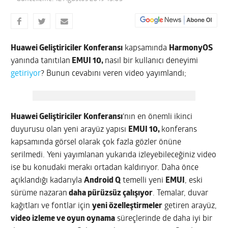
Huawei Geliştiriciler Konferansı
kapsamında
HarmonyOS
yanında tanıtılan
EMUI 10,
nasıl bir kullanıcı deneyimi
getiriyor
? Bunun cevabını veren video yayımlandı;
Huawei Geliştiriciler Konferansı
‘nın en önemli ikinci
duyurusu olan yeni arayüz yapısı
EMUI 10,
konferans
kapsamında görsel olarak çok fazla gözler önüne
serilmedi. Yeni yayımlanan yukarıda izleyebileceğiniz video
ise bu konudaki merakı ortadan kaldırıyor. Daha önce
açıklandığı kadarıyla
Android Q
temelli yeni
EMUI
, eski
sürüme nazaran
daha pürüzsüz çalışıyor
. Temalar, duvar
kağıtları ve fontlar için
yeni özelleştirmeler
getiren arayüz,
video izleme ve oyun oynama
süreçlerinde de daha iyi bir