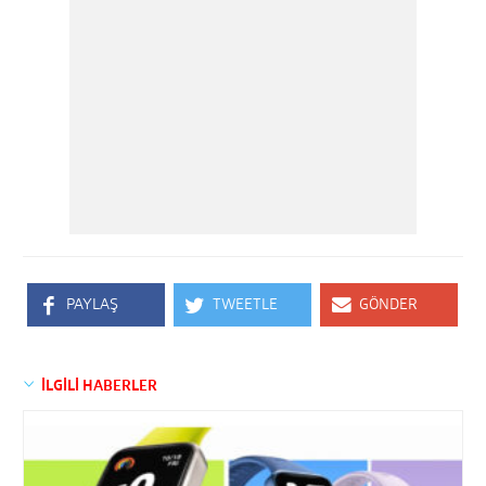
PAYLAŞ
TWEETLE
GÖNDER
İLGİLİ HABERLER