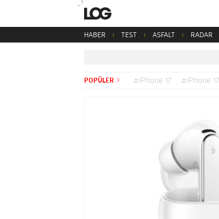
HABER
TEST
ASFALT
RADAR
POPÜLER
#iPhone 17
#iPhone 17