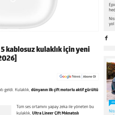
Epi
hed
Nis
yol
 kablosuz kulaklık için yeni
 2026]
atı geldi. Kulaklık,
dünyanın ilk çift motorlu aktif gürültü
AS
Tüm ses ortamını yapay zeka ile yöneten bu
Nis
kulaklık,
Ultra Lineer Çift Mıknatıslı