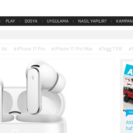
PLAY
DOSYA
UYGULAMA
NASIL YAPILIR?
KAMPAN
 Air
#iPhone 17 Pro
#iPhone 17 Pro Max
#Togg T10F
#
KA
A10
haf