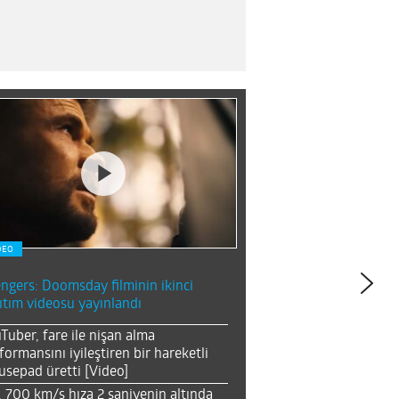
DEO
ngers: Doomsday filminin ikinci
ıtım videosu yayınlandı
Tuber, fare ile nişan alma
formansını iyileştiren bir hareketli
sepad üretti [Video]
, 700 km/s hıza 2 saniyenin altında