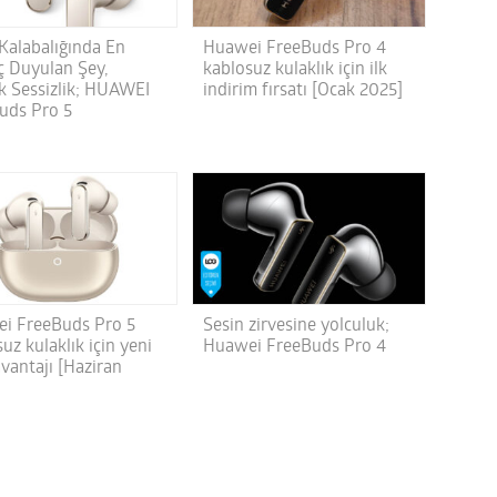
 Kalabalığında En
Huawei FreeBuds Pro 4
aç Duyulan Şey,
kablosuz kulaklık için ilk
k Sessizlik; HUAWEI
indirim fırsatı [Ocak 2025]
uds Pro 5
i FreeBuds Pro 5
Sesin zirvesine yolculuk;
uz kulaklık için yeni
Huawei FreeBuds Pro 4
avantajı [Haziran