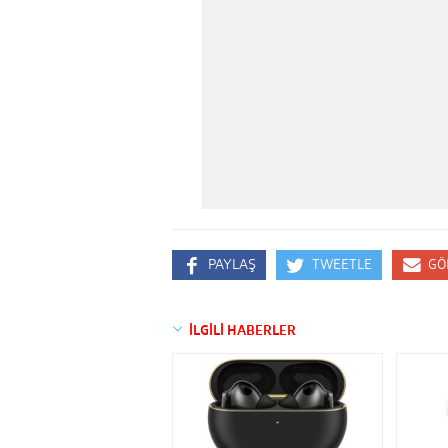
PAYLAŞ
TWEETLE
GÖ
İLGİLİ HABERLER