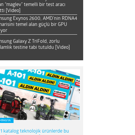
an “maglev” temelli bir test aracı
tti [Video]
msung Exynos 2600, AMD’nin RDNA4
arisini temel alan güçlü bir GPU
ıyor
sung Galaxy Z TriFold, zorlu
lamlık testine tabi tutuldu [Video]
MPANYA
1 katalog teknolojik ürünlerde bu