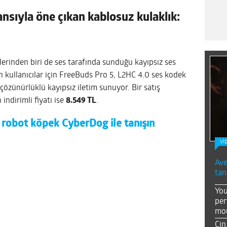
sıyla öne çıkan kablosuz kulaklık:
lerinden biri de ses tarafında sunduğu kayıpsız ses
 kullanıcılar için FreeBuds Pro 5, L2HC 4.0 ses kodek
çözünürlüklü kayıpsız iletim sunuyor. Bir satış
 indirimli fiyatı ise
8.549 TL
.
 robot köpek CyberDog ile tanışın
Vİ
Ave
tan
You
per
mou
Çin