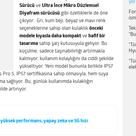
yol
Sürücü
ve
Ultra İnce Mikro Düzlemsel
For
Diyafram sürücüsü
gibi özelliklerle de öne
ism
çıkıyor. Gri, kum beji, beyaz ve mavi renk
Tek
seçeneklerine sahip olan kulaklık
önceki
“Bu
modele kıyasla daha kompakt
ve
hafif bir
tasarıma
sahip şarj kutusuyula geliyor. Bu
“Tü
Hyu
küçülme, sadece taşınabilirliği artırmakla
kalmıyor, kullanım kolaylığını da ciddi şekilde
“Tü
yükseltiyor. Yeni model bununla birlikte IP57
ele
s Pro 5, IP57 sertifikasına sahip olmasıyla, hem suya
a sağlıyor. Bu, günlük kullanımda kulaklığın
ilde artırıyor.
 yüksek performans, yapay zeka ve 5G hızı