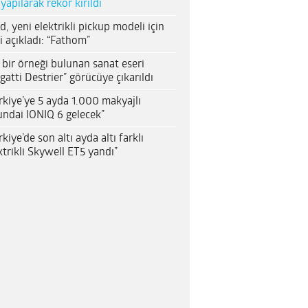
 yapılarak rekor kırıldı
d, yeni elektrikli pickup modeli için
i açıkladı: “Fathom”
 bir örneği bulunan sanat eseri
gatti Destrier” görücüye çıkarıldı
rkiye’ye 5 ayda 1.000 makyajlı
ndai IONIQ 6 gelecek”
rkiye’de son altı ayda altı farklı
ktrikli Skywell ET5 yandı”