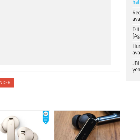
haf
Red
ava
DJI
[Ağ
Hua
ava
JBL
yen
NDER