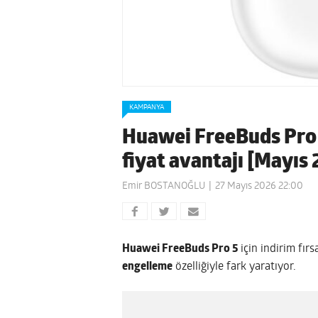
KAMPANYA
Huawei FreeBuds Pro 5
fiyat avantajı [Mayıs
Emir BOSTANOĞLU
27 Mayıs 2026 22:00
Huawei FreeBuds Pro 5
için indirim fırs
engelleme
özelliğiyle fark yaratıyor.