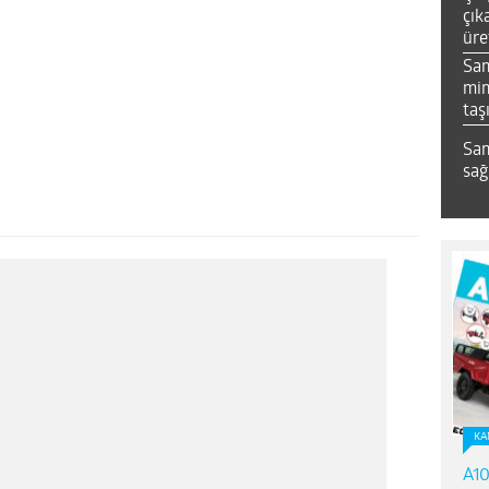
çık
üre
Sa
mim
taş
Sam
sağ
KA
A10