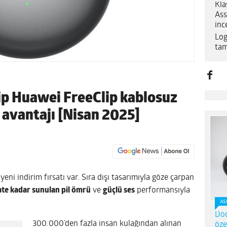
Kla
Ass
inc
Log
tam
hip Huawei FreeClip kablosuz
t avantajı [Nisan 2025]
yeni indirim fırsatı var. Sıra dışı tasarımıyla göze çarpan
ate kadar sunulan pil ömrü
ve
güçlü ses
performansıyla
AS
Dod
300.000’den fazla insan kulağından alınan
öze