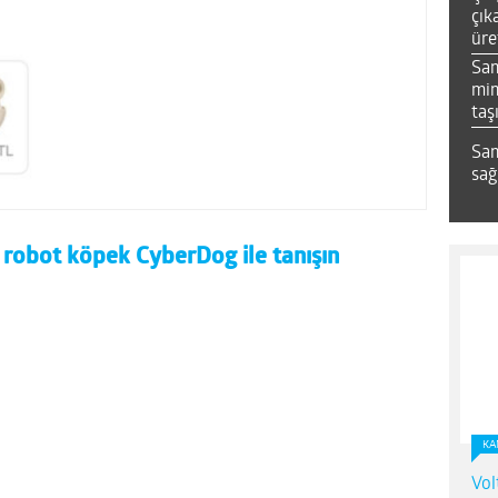
çık
üre
Sa
mim
taş
Sam
sağ
 robot köpek CyberDog ile tanışın
KA
Vol