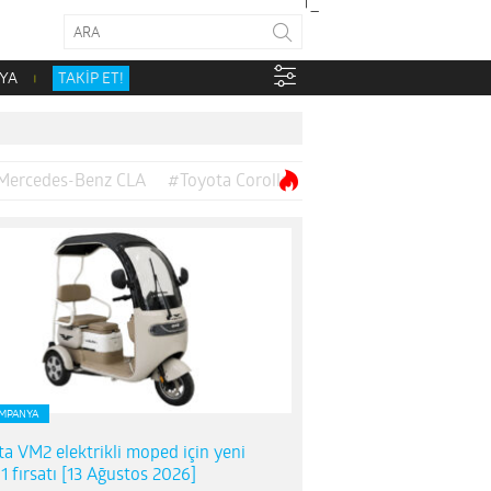
YA
TAKİP ET!
Mercedes-Benz CLA
#Toyota Corolla
MPANYA
ta VM2 elektrikli moped için yeni
1 fırsatı [13 Ağustos 2026]