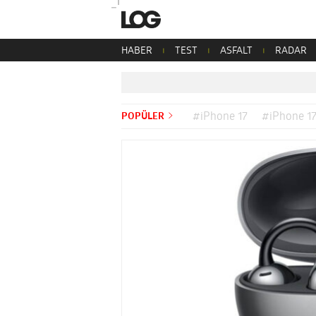
HABER
TEST
ASFALT
RADAR
POPÜLER
#iPhone 17
#iPhone 17