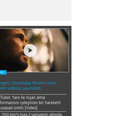
DEO
ngers: Doomsday filminin ikinci
ıtım videosu yayınlandı
Tuber, fare ile nişan alma
formansını iyileştiren bir hareketli
sepad üretti [Video]
, 700 km/s hıza 2 saniyenin altında