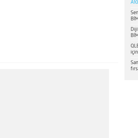
A10
Sen
BİM
Dij
BİM
QLE
içi
Sam
fır