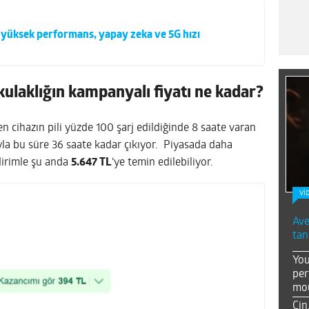
 yüksek performans, yapay zeka ve 5G hızı
ulaklığın kampanyalı fiyatı ne kadar?
en cihazın pili yüzde 100 şarj edildiğinde 8 saate varan
uyla bu süre 36 saate kadar çıkıyor. Piyasada daha
ndirimle şu anda
5.647 TL
‘ye temin edilebiliyor.
Vİ
Ave
tan
You
per
mou
Çin