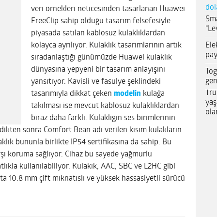
dol
veri örnekleri neticesinden tasarlanan Huawei
Sma
FreeClip sahip olduğu tasarım felsefesiyle
“Le
piyasada satılan kablosuz kulaklıklardan
Ele
kolayca ayrılıyor. Kulaklık tasarımlarının artık
pay
sıradanlaştığı günümüzde Huawei kulaklık
dünyasına yepyeni bir tasarım anlayışını
Tog
gen
yansıtıyor. Kavisli ve fasulye şeklindeki
Tru
tasarımıyla dikkat çeken
modelin
kulağa
yaş
takılması ise mevcut kablosuz kulaklıklardan
ola
biraz daha farklı. Kulaklığın ses birimlerinin
irdikten sonra Comfort Bean adı verilen kısım kulakların
aklık bununla birlikte IP54 sertifikasına da sahip. Bu
karşı koruma sağlıyor. Cihaz bu sayede yağmurlu
lıkla kullanılabiliyor. Kulakık, AAC, SBC ve L2HC gibi
ta 10.8 mm çift mıknatıslı ve yüksek hassasiyetli sürücü