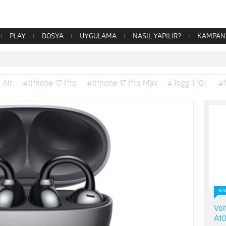
PLAY
DOSYA
UYGULAMA
NASIL YAPILIR?
KAMPAN
 Air
#iPhone 17 Pro
#iPhone 17 Pro Max
#Togg T10F
#
KA
Vol
A10