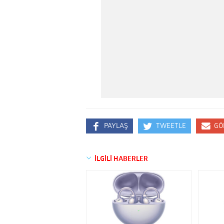
PAYLAŞ
TWEETLE
GÖ
İLGİLİ HABERLER