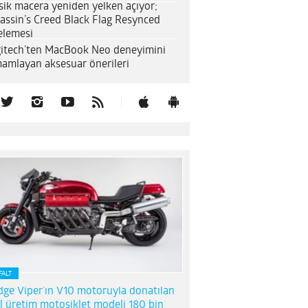
sik macera yeniden yelken açıyor;
assin’s Creed Black Flag Resynced
elemesi
itech’ten MacBook Neo deneyimini
amlayan aksesuar önerileri
FALT
ge Viper’ın V10 motoruyla donatılan
l üretim motosiklet modeli 180 bin