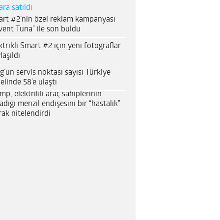
ara satıldı
rt #2’nin özel reklam kampanyası
vent Tuna” ile son buldu
ktrikli Smart #2 için yeni fotoğraflar
laşıldı
g’un servis noktası sayısı Türkiye
elinde 58’e ulaştı
mp, elektrikli araç sahiplerinin
adığı menzil endişesini bir “hastalık”
rak nitelendirdi