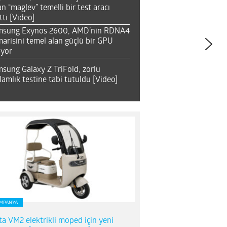
an “maglev” temelli bir test aracı
tti [Video]
msung Exynos 2600, AMD’nin RDNA4
arisini temel alan güçlü bir GPU
ıyor
sung Galaxy Z TriFold, zorlu
lamlık testine tabi tutuldu [Video]
MPANYA
ta VM2 elektrikli moped için yeni