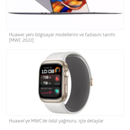
Huawei yeni bilgisayar modellerini ve fazlasını tanıttı
[MWC 2022]
Huawei’ye MWC’de ödül yağmuru; işte detaylar