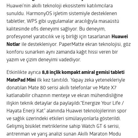
Huawei
’nin akıllı teknoloji ekosistemi katılımcılara
sunuldu. HarmonyOS işletim sistemiyle desteklenen
tabletler, WPS gibi uygulamalar aracılığıyla masaüstü
kalitesinde ofis deneyimi sağlıyor. Bu deneyim,
profesyonel yaratıcılık ve iş birliği için tasarlanan
Huawei
Notlar
ile destekleniyor. PaperMatte ekran teknolojisi, göz
konforu sunarken aynı zamanda kağıt hissi veren bir
yazım ve çizim deneyimi vadediyor.
Etkinlikte ayrıca
8,8 inçlik kompakt amiral gemisi tableti
MatePad Mini
ilk kez tanıtıldı. Yapay zeka yetenekleriyle
donatılan Mate 80 serisi akıllı telefonlar ve Mate X7
katlanabilir cihazının menteşe ve ekran mühendisliğine
ilişkin teknik detaylar da paylaşıldı.“Energize Your Life /
Hayata Enerji Kat” alanında
Huawei
teknolojilerinin spor
ve sağlık üzerindeki etkileri simülasyonlarla gösterildi.
Gelişmiş bisiklet metriklerine sahip Watch GT 6 serisi,
antrenman ve yarış analizi sunan Akıllı Maraton Modu