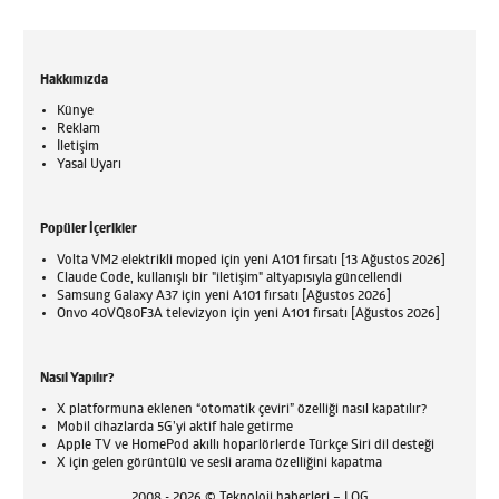
Hakkımızda
Künye
Reklam
İletişim
Yasal Uyarı
Popüler İçerikler
Volta VM2 elektrikli moped için yeni A101 fırsatı [13 Ağustos 2026]
Claude Code, kullanışlı bir "iletişim" altyapısıyla güncellendi
Samsung Galaxy A37 için yeni A101 fırsatı [Ağustos 2026]
Onvo 40VQ80F3A televizyon için yeni A101 fırsatı [Ağustos 2026]
Nasıl Yapılır?
X platformuna eklenen “otomatik çeviri” özelliği nasıl kapatılır?
Mobil cihazlarda 5G’yi aktif hale getirme
Apple TV ve HomePod akıllı hoparlörlerde Türkçe Siri dil desteği
X için gelen görüntülü ve sesli arama özelliğini kapatma
2008 - 2026 © Teknoloji haberleri – LOG