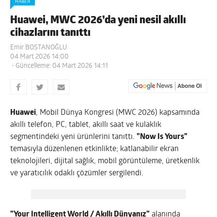
HABER
Huawei, MWC 2026’da yeni nesil akıllı
cihazlarını tanıttı
Emir BOSTANOĞLU
04 Mart 2026 14:00
- Güncelleme: 04 Mart 2026 14:11
Huawei
, Mobil Dünya Kongresi (MWC 2026) kapsamında
akıllı telefon, PC, tablet, akıllı saat ve kulaklık
segmentindeki yeni ürünlerini tanıttı.
”Now Is Yours”
temasıyla düzenlenen etkinlikte; katlanabilir ekran
teknolojileri, dijital sağlık, mobil görüntüleme, üretkenlik
ve yaratıcılık odaklı çözümler sergilendi.
”Your Intelligent World / Akıllı Dünyanız”
alanında